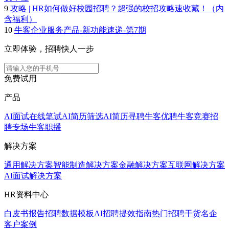
9
攻略 | HR如何做好校园招聘？超强的校招攻略速收藏！（内
含福利）
10
牛客企业服务产品-新功能速递-第7期
立即体验，招聘快人一步
免费试用
产品
AI面试
在线笔试
AI简历筛选
AI简历寻聘
牛客优聘
牛客竞赛
招
聘专场
牛客职播
解决方案
通用解决方案
智能制造解决方案
金融解决方案
互联网解决方案
AI面试解决方案
HR资料中心
白皮书报告
招聘数据模板
AI招聘提效指南
热门招聘干货
名企
客户案例