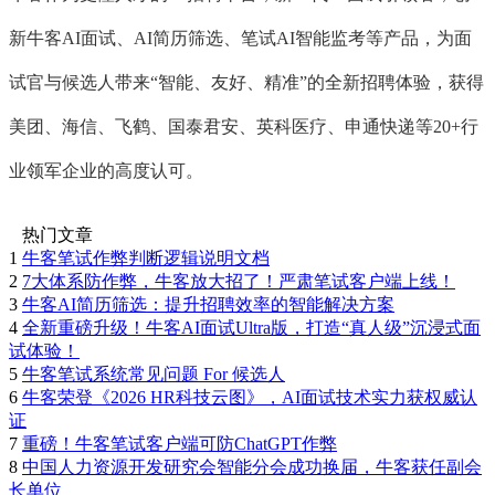
新牛客AI面试、AI简历筛选、笔试AI智能监考等产品，为面
试官与候选人带来“智能、友好、精准”的全新招聘体验，获得
美团、海信、飞鹤、国泰君安、英科医疗、申通快递等20+行
业领军企业的高度认可。
热门文章
1
牛客笔试作弊判断逻辑说明文档
2
7大体系防作弊，牛客放大招了！严肃笔试客户端上线！
3
牛客AI简历筛选：提升招聘效率的智能解决方案
4
全新重磅升级！牛客AI面试Ultra版，打造“真人级”沉浸式面
试体验！
5
牛客笔试系统常见问题 For 候选人
6
牛客荣登《2026 HR科技云图》，AI面试技术实力获权威认
证
7
重磅！牛客笔试客户端可防ChatGPT作弊
8
中国人力资源开发研究会智能分会成功换届，牛客获任副会
长单位