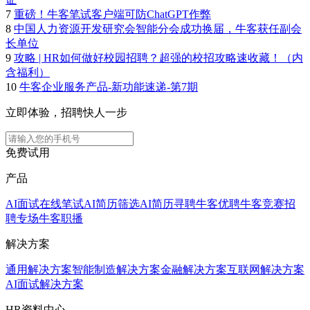
7
重磅！牛客笔试客户端可防ChatGPT作弊
8
中国人力资源开发研究会智能分会成功换届，牛客获任副会
长单位
9
攻略 | HR如何做好校园招聘？超强的校招攻略速收藏！（内
含福利）
10
牛客企业服务产品-新功能速递-第7期
立即体验，招聘快人一步
免费试用
产品
AI面试
在线笔试
AI简历筛选
AI简历寻聘
牛客优聘
牛客竞赛
招
聘专场
牛客职播
解决方案
通用解决方案
智能制造解决方案
金融解决方案
互联网解决方案
AI面试解决方案
HR资料中心