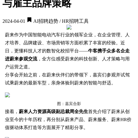
与雇主品牌策略
2024-04-01
AI招聘趋势 / HR招聘工具
蔚来作为中国智能电动汽车行业的领军企业，在企业管理、人
才培养、品牌建设、市场营销等方面积累了丰富的经验。近
日，更懂科技人才的数智化校招平台——
牛客携手众多名企走
进蔚来参观交流
，全方位感受蔚来的科技创新、人才策略与用
户运营之道。
分享会开始之前，在蔚来伙伴们的带领下，嘉宾们参观并试驾
试乘蔚来的最新车型，亲身体验到蔚来的智能与舒适。
图：嘉宾合影
接着，
蔚来人力资源高级副总裁周全先生
首先介绍了蔚来从创
业至今的十年历程，再分别从蔚来产品、蔚来服务、蔚来HR价
值驱动体系打造等方面展开了精彩分享。