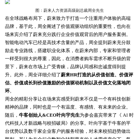
图：
蔚来人力资源高级副总裁周全先生
在全球战略布局下，蔚来致力于打造一个注重用户体验的高端
品牌，基于此，周全阐述了价值观驱动组织的重要性，也向在
场来宾介绍了蔚来充分践行企业价值观背后的用户服务案例。
智能电动汽车已经是高技术含量的产品，周全提到蔚来充分鼓
励走专业路线，搭建职业化体系，在蔚来内部，专家和管理者
一样受到很大的尊重，因此，在消费者购车需求不断升级的背
景下，蔚来在市场上广受青睐，品牌认同感和忠诚度得到提
升。此外，周全详细介绍了
蔚来HR打造的从价值创造、价值评
估、价值成长到价值激励的价值驱动机制以及价值文化落地闭
环
。
周全的精彩分享让在场来宾感受到蔚来不仅是一个有科技创新
精神的品牌，同时也是一个有温度、有感情、有未来的企业。
随后，
牛客创始人&CEO叶向宇先生
为参会嘉宾带来了《 AI 时
代科技人才新战略与校招破局》的分享。叶向宇基于牛客的平
台优势以及数千家企业客户的服务经验，对未来校招趋势做出