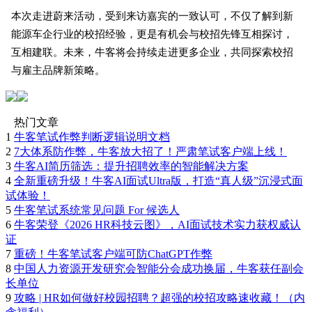
本次走进蔚来活动，受到来访嘉宾的一致认可，不仅了解到新
能源车企行业的校招经验，更是有机会与校招先锋互相探讨，
互相建联。未来，牛客将会持续走进更多企业，共同探索校招
与雇主品牌新策略。
热门文章
1
牛客笔试作弊判断逻辑说明文档
2
7大体系防作弊，牛客放大招了！严肃笔试客户端上线！
3
牛客AI简历筛选：提升招聘效率的智能解决方案
4
全新重磅升级！牛客AI面试Ultra版，打造“真人级”沉浸式面
试体验！
5
牛客笔试系统常见问题 For 候选人
6
牛客荣登《2026 HR科技云图》，AI面试技术实力获权威认
证
7
重磅！牛客笔试客户端可防ChatGPT作弊
8
中国人力资源开发研究会智能分会成功换届，牛客获任副会
长单位
9
攻略 | HR如何做好校园招聘？超强的校招攻略速收藏！（内