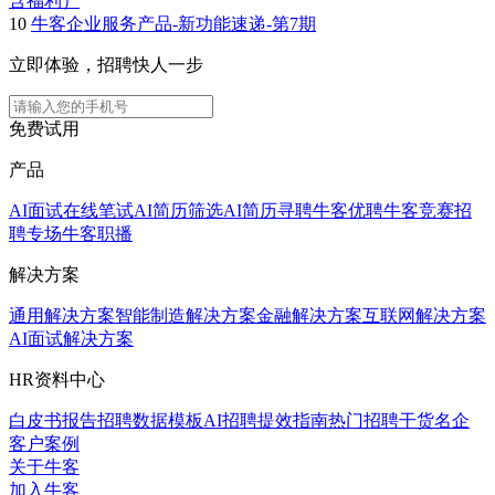
含福利）
10
牛客企业服务产品-新功能速递-第7期
立即体验，招聘快人一步
免费试用
产品
AI面试
在线笔试
AI简历筛选
AI简历寻聘
牛客优聘
牛客竞赛
招
聘专场
牛客职播
解决方案
通用解决方案
智能制造解决方案
金融解决方案
互联网解决方案
AI面试解决方案
HR资料中心
白皮书报告
招聘数据模板
AI招聘提效指南
热门招聘干货
名企
客户案例
关于牛客
加入牛客