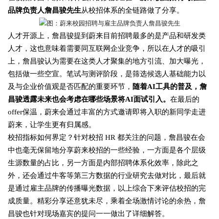
品牌负责人詹昌骏先生
从校招体系的全链路做了分享。
图：
蔚来校园招聘与雇主品牌负责人詹昌骏先生
人才开源上，詹昌骏提到蔚来目前招聘最多的是产品和研发类
人才，这也意味着需要同互联网企业竞争，所以在人才的吸引
上，詹昌骏认为需要在这类人才聚集的地方引流、加大曝光，
包括做一些空宣。笔试与测评阶段，是筛选候选人基础能力以
及与企业价值观是否匹配的重要环节，
随着AI工具的普及，詹
昌骏透露未来也会考虑在哪些场景将AI面试引入。
在最后的
offer保温，蔚来会通过丰富的方式邀请即将入职的新同学走进
蔚来，让学生更有归属感。
校招指标如何界定？针对校招 HR 都关注的问题，詹昌骏在会
中也毫无保留地分享蔚来校招的一些经验，一方面是各个层级
生源数量的占比，另一方面是内部招聘体系化效率，除此之
外，还会通过牛客等第三方数据的行业研究去做对比，最后就
是通过雇主品牌的传播曝光数据，以上综合下来评估校招的完
成质量。精彩分享还意犹未尽，乘着全场激情讨论的余热，詹
昌骏也针对现场嘉宾的提问一一做出了详细解答。