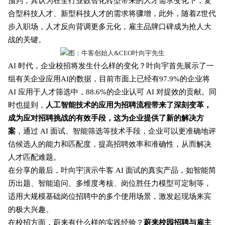
预判，其认为在全行业数智化转型带来的人才需求变化下，复
合型科技人才、新型科技人才的需求将骤增，此外，随着Z世代
步入职场，人才反向背调更多元化，雇主品牌口碑成为抢人大
战的关键。
图：
牛客创始人&CEO叶向宇先生
AI 时代，企业校招将发生什么样的变化？叶向宇首先展示了一
组有关企业应用AI的数据，目前市面上已经有97.9%的企业将
AI 应用于人才筛选中，88.6%的企业认可 AI 对提效的贡献。同
时也提到，
人工智能技术的应用为招聘流程带来了深刻变革，
成为应对招聘挑战的有效手段，这为企业提供了新的解决方
案
，通过 AI 面试、智能筛选等技术手段，企业可以更准确地评
估候选人的能力和匹配度，提高招聘效率和准确性，从而解决
人才匹配难题。
在分享的最后，叶向宇演示牛客 AI 面试的真实产品，如智能简
历出题、智能追问、多维度考核、岗位胜任力模型可定制等，
适用大规模基础岗位招聘中的多个使用场景，激发起现场来宾
的极大兴趣。
在校招方面，蔚来有什么样的实践经验？
蔚来校园招聘与雇主