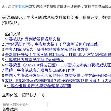
A：通过
牛客官网
或客户经理专属渠道快速开通体验，支持与笔试系统
💡 温馨提示：牛客AI面试系统支持敏捷部署、批量评测、
招聘策略。
热门文章
1
牛客笔试作弊判断逻辑说明文档
2
7大体系防作弊，牛客放大招了！严肃笔试客户端上线！
3
牛客AI简历筛选：提升招聘效率的智能解决方案
4
全新重磅升级！牛客AI面试Ultra版，打造“真人级”沉浸式面
5
牛客笔试系统常见问题 For 候选人
6
牛客荣登《2026 HR科技云图》，AI面试技术实力获权威认证
7
重磅！牛客笔试客户端可防ChatGPT作弊
8
中国人力资源开发研究会智能分会成功换届，牛客获任副会
9
攻略 | HR如何做好校园招聘？超强的校招攻略速收藏！（内
10
牛客企业服务产品-新功能速递-第7期
立即体验，招聘快人一步
免费试用