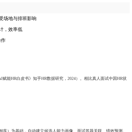
受场地与排班影响
计，效率低
操作
赋能HR白皮书》知乎HR数据研究，2024）。相比真人面试中因HR状
案例库）为基础，自动建立候选人能力画像、面试答题关联、绩效预测。