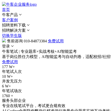
首页
牛客产品
客户案例
招聘资料下载
招聘解决方案
切换学生版
售前咨询
010-84873384
免费试用
登录
牛客笔试 | 专业题库+实战考核+AI智能监考
基于岗位胜任力模型，AI智能监考与自动判卷，适配校招/社
免费试用
177
W+
年笔试人次
10
W+
并发无压力
6
W+
年笔试场次
1760
+
服务头部企业
专业在线笔试平台，考试更合规有效
AI Coding
全面防作弊
岗位精准评估
海量专业题库
实操互动考核