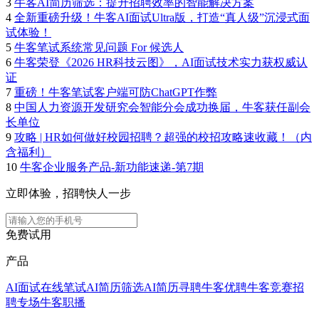
3
牛客AI简历筛选：提升招聘效率的智能解决方案
4
全新重磅升级！牛客AI面试Ultra版，打造“真人级”沉浸式面
试体验！
5
牛客笔试系统常见问题 For 候选人
6
牛客荣登《2026 HR科技云图》，AI面试技术实力获权威认
证
7
重磅！牛客笔试客户端可防ChatGPT作弊
8
中国人力资源开发研究会智能分会成功换届，牛客获任副会
长单位
9
攻略 | HR如何做好校园招聘？超强的校招攻略速收藏！（内
含福利）
10
牛客企业服务产品-新功能速递-第7期
立即体验，招聘快人一步
免费试用
产品
AI面试
在线笔试
AI简历筛选
AI简历寻聘
牛客优聘
牛客竞赛
招
聘专场
牛客职播