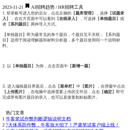
2023-11-21
AI招聘趋势 / HR招聘工具
1. 登录账号进入您的后台，点击左侧的【
题库管理
】，选择【
试题录
入
】，在右方页面中可以看到【
在线录入
】，可选择【
单独题目
】或
者【
系列题目
】两种导入方式。
【单独题目】即为最常见的单个题目，个题目互不关联；【系列题
目】适用于阅读理解题和材料分析题，多个题目使用同一个说明材
料。
2. 以【
单独题目
】为例，点击页面中【
新增一题
】
3. 进入编辑题目界面后，点击【
菜单栏
】中【
图片
】，在弹窗中点击
【
上传图片
】，在电脑中选择需要上传的文件后，点击【
确定
】即可
完成带有图片题目的录入，也可以直接复制粘贴图片。
热门文章
1
牛客笔试作弊判断逻辑说明文档
2
7大体系防作弊，牛客放大招了！严肃笔试客户端上线！