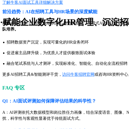
了解牛客AI面试工具详细解决方案
前沿趋势：AI在招聘工具与HR场景的深度赋能
·赋能企业数字化HR管理、沉淀
据麦肯锡2024《AI与未来组织用工趋势洞察》，生成式AI加速HR业务
队培养。
·
招聘数据资产沉淀，实现可量化的HR业务闭环
·
促进雇主品牌升级，为优质人才提供极致面试体验
·
融合笔试系统与人才测评，实现标准化、智能化、自动化全流程招聘
更多AI招聘工具&智能测评干货，
访问牛客招聘官网
或咨询HR资料中心
FAQ 专区
Q1：AI面试评测如何保障评估结果的科学性？
A：AI评测依托大数据模型和岗位胜任力画像，结合深度语音、图像、
扰，科学性与客观性显著优于传统面试方式。