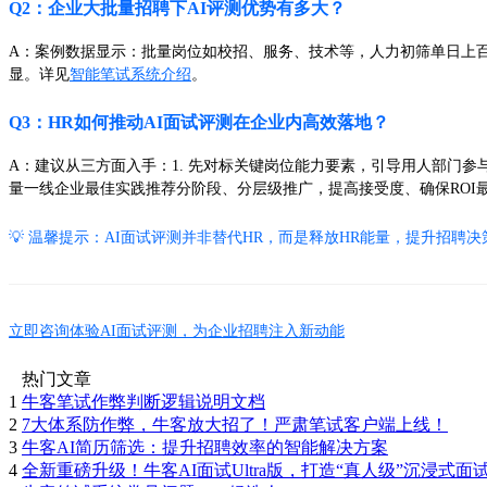
Q2：企业大批量招聘下AI评测优势有多大？
A：案例数据显示：批量岗位如校招、服务、技术等，人力初筛单日上百
显。详见
智能笔试系统介绍
。
Q3：HR如何推动AI面试评测在企业内高效落地？
A：建议从三方面入手：1. 先对标关键岗位能力要素，引导用人部门参与
量一线企业最佳实践推荐分阶段、分层级推广，提高接受度、确保ROI
💡 温馨提示：AI面试评测并非替代HR，而是释放HR能量，提升
立即咨询体验AI面试评测，为企业招聘注入新动能
热门文章
1
牛客笔试作弊判断逻辑说明文档
2
7大体系防作弊，牛客放大招了！严肃笔试客户端上线！
3
牛客AI简历筛选：提升招聘效率的智能解决方案
4
全新重磅升级！牛客AI面试Ultra版，打造“真人级”沉浸式面