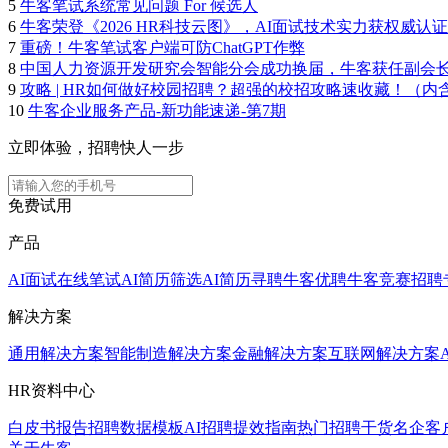
5
牛客笔试系统常见问题 For 候选人
6
牛客荣登《2026 HR科技云图》，AI面试技术实力获权威认证
7
重磅！牛客笔试客户端可防ChatGPT作弊
8
中国人力资源开发研究会智能分会成功换届，牛客获任副会
9
攻略 | HR如何做好校园招聘？超强的校招攻略速收藏！（内
10
牛客企业服务产品-新功能速递-第7期
立即体验，招聘快人一步
免费试用
产品
AI面试
在线笔试
AI简历筛选
AI简历寻聘
牛客优聘
牛客竞赛
招聘
解决方案
通用解决方案
智能制造解决方案
金融解决方案
互联网解决方案
HR资料中心
白皮书报告
招聘数据模板
AI招聘提效指南
热门招聘干货
名企客