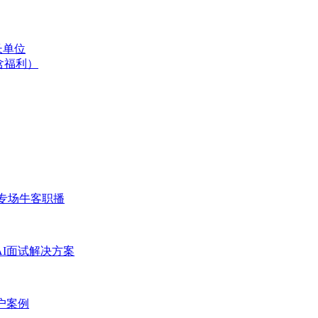
长单位
含福利）
专场
牛客职播
AI面试解决方案
户案例