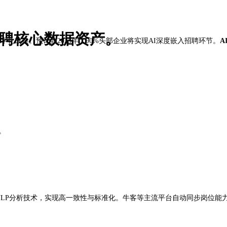
招聘核心数据资产。
数字化改造。预计到2025年，90%头部企业将实现AI深度嵌入招聘环节。
A
。
NLP分析技术，实现高一致性与标准化。牛客等主流平台自动同步岗位