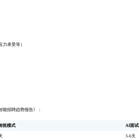
压力承受等）
业智能招聘趋势报告》：
传统模式
AI面
4天
3-6天