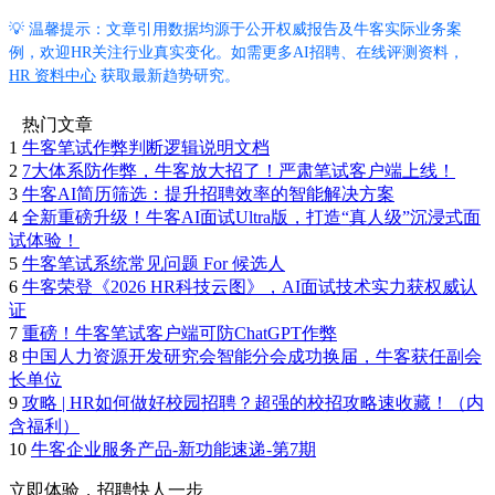
💡 温馨提示：文章引用数据均源于公开权威报告及牛客实际业务案
例，欢迎HR关注行业真实变化。如需更多AI招聘、在线评测资料，
HR 资料中心
获取最新趋势研究。
热门文章
1
牛客笔试作弊判断逻辑说明文档
2
7大体系防作弊，牛客放大招了！严肃笔试客户端上线！
3
牛客AI简历筛选：提升招聘效率的智能解决方案
4
全新重磅升级！牛客AI面试Ultra版，打造“真人级”沉浸式面
试体验！
5
牛客笔试系统常见问题 For 候选人
6
牛客荣登《2026 HR科技云图》，AI面试技术实力获权威认
证
7
重磅！牛客笔试客户端可防ChatGPT作弊
8
中国人力资源开发研究会智能分会成功换届，牛客获任副会
长单位
9
攻略 | HR如何做好校园招聘？超强的校招攻略速收藏！（内
含福利）
10
牛客企业服务产品-新功能速递-第7期
立即体验，招聘快人一步