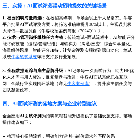
三、实操：AI面试评测驱动招聘提效的关键场景
1. 校园招聘海量筛选
：在校招高峰期，单场面试上千人是常态。牛客
平台批量AI面试评测方案，将筛选准确率提升30%以上，主观误判极
大降低—数据源自《牛客校招案例简报（2024Q1）》。
2. 技术与管理岗多维胜任力考核
：传统笔试+面试流程中，AI智能评分
能将硬技能（编程/管理思维）与软实力（沟通/应变）综合科学量化。
海量组件题库、智能评分加持，让复杂评测实现端到端自动化，笔试
系统
牛客笔试系统
详细支持多行业拓展。
3. 全程数据追踪与雇主品牌升级
：AI记录每一次面试行为，助力HR优
化人才库与用人标准，反复复盘与改进；牛客AI面试系统已在互联
网、金融行业实现闭环落地（详见
牛客案例库
），提升雇主信任度与
团队凝聚效率。
四、AI面试评测的落地方案与企业转型建议
全面应用
AI面试评测
为招聘流程智能升级提供了基础设施支撑。落地
操作建议如下：
·
梳理核心招聘流程，明确能力评测与岗位需求的匹配关系