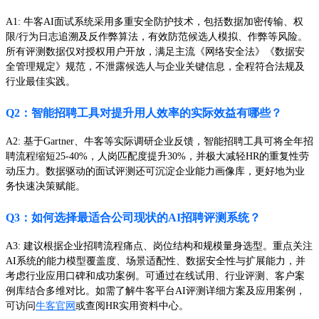
A1: 牛客AI面试系统采用多重安全防护技术，包括数据加密传输、权
限/行为日志追溯及反作弊算法，有效防范候选人模拟、作弊等风险。
所有评测数据仅对授权用户开放，满足主流《网络安全法》《数据安
全管理规定》规范，不泄露候选人与企业关键信息，全程符合法规及
行业最佳实践。
Q2：智能招聘工具对提升用人效率的实际效益有哪些？
A2: 基于Gartner、牛客等实际调研企业反馈，智能招聘工具可将全年招
聘流程缩短25-40%，人岗匹配度提升30%，并极大减轻HR的重复性劳
动压力。数据驱动的面试评测还可沉淀企业能力画像库，更好地为业
务快速决策赋能。
Q3：如何选择最适合公司现状的AI招聘评测系统？
A3: 建议根据企业招聘流程痛点、岗位结构和规模量身选型。重点关注
AI系统的能力模型覆盖度、场景适配性、数据安全性与扩展能力，并
考虑行业应用口碑和成功案例。可通过在线试用、行业评测、客户案
例库结合多维对比。如需了解牛客平台AI评测详细方案及应用案例，
可访问
牛客官网
或查阅HR实用资料中心。