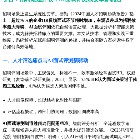
招聘场景正发生系统性变革。德勤《2024中国人才招聘趋势报告》指
出，
超过76%的企业HR反馈面试环节耗时增加，主观误差成为招聘效
率最大障碍
。
AI面试评测
依托自然语言处理、大数据分析和智能决策
技术，成为解决招聘痛点的重要支撑。本文从技术、管理和实践三重
维度，系统解析AI赋能招聘评测的路径，并结合实际方案探索牛客平
台如何高效落地。
一、人才筛选痛点与AI面试评测新驱动
招聘评测场景中，主观偏见、标准不一、效率瓶颈经常困扰HR。权威
研究（麦肯锡全球研究院，2023）显示：
75% HR认为面试决策过于依
赖主观经验
，41%认为候选人素质测评不足。
·
人才画像模糊，难以结构化对比与跟踪
·
评估流程繁琐，跨部门协同难，数据回溯成本高
·
候选人与岗位胜任力匹配不精准
AI面试评测
则通过自动化问题生成、智能评分分析、全流程数字追
踪，实现候选人能力精准量化，并极大提升筛选效能。《2023腾讯研
究院-智能招聘白皮书》明确：引入AI评测可平均缩短面试周期30%，