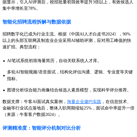
据显示，引入AI评测后，校招批量初筛效率提升3倍以上，有效候选人
集中率增长至78%。
智能化招聘流程拆解与数据依据
招聘数字化已成为行业主流。根据《中国AI人才白皮书2024》，90%
以上的头部互联网及制造业企业采用AI辅助评测，应对用工峰值的快
速扩招。典型流程：
·
AI笔试系统初筛海量简历，自动关联系统人才库。
多轮AI智能视频/语音面试，结构化评估沟通、逻辑、专业度等关键
·
指标。
·
图谱分析综合能力画像结合候选人素质模型，实现科学评分推荐。
数据支撑：牛客AI面试真实案例，
海量企业邀约实践
，在信息技术、
金融等行业试点落地后，整体入职周期缩短25%，面试命中率提升一倍
（来源：牛客客户数据2024）。
评测精准度：智能评分机制对比分析