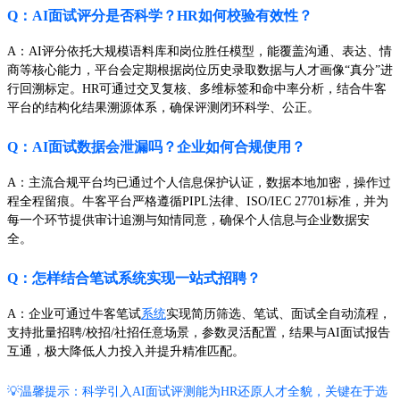
Q：AI面试评分是否科学？HR如何校验有效性？
A：AI评分依托大规模语料库和岗位胜任模型，能覆盖沟通、表达、情
商等核心能力，平台会定期根据岗位历史录取数据与人才画像“真分”进
行回溯标定。HR可通过交叉复核、多维标签和命中率分析，结合牛客
平台的结构化结果溯源体系，确保评测闭环科学、公正。
Q：AI面试数据会泄漏吗？企业如何合规使用？
A：主流合规平台均已通过个人信息保护认证，数据本地加密，操作过
程全程留痕。牛客平台严格遵循PIPL法律、ISO/IEC 27701标准，并为
每一个环节提供审计追溯与知情同意，确保个人信息与企业数据安
全。
Q：怎样结合笔试系统实现一站式招聘？
A：企业可通过牛客笔试
系统
实现简历筛选、笔试、面试全自动流程，
支持批量招聘/校招/社招任意场景，参数灵活配置，结果与AI面试报告
互通，极大降低人力投入并提升精准匹配。
💡温馨提示：科学引入AI面试评测能为HR还原人才全貌，关键在于选