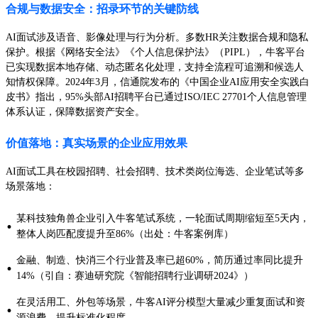
合规与数据安全：招录环节的关键防线
AI面试涉及语音、影像处理与行为分析。多数HR关注数据合规和隐私
保护。根据《网络安全法》《个人信息保护法》（PIPL），牛客平台
已实现数据本地存储、动态匿名化处理，支持全流程可追溯和候选人
知情权保障。2024年3月，信通院发布的《中国企业AI应用安全实践白
皮书》指出，95%头部AI招聘平台已通过ISO/IEC 27701个人信息管理
体系认证，保障数据资产安全。
价值落地：真实场景的企业应用效果
AI面试工具在校园招聘、社会招聘、技术类岗位海选、企业笔试等多
场景落地：
某科技独角兽企业引入牛客笔试系统，一轮面试周期缩短至5天内，
·
整体人岗匹配度提升至86%（出处：牛客案例库）
金融、制造、快消三个行业普及率已超60%，简历通过率同比提升
·
14%（引自：赛迪研究院《智能招聘行业调研2024》）
在灵活用工、外包等场景，牛客AI评分模型大量减少重复面试和资
·
源浪费，提升标准化程度。