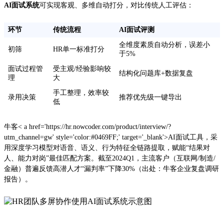
AI面试系统
可实现客观、多维自动打分，对比传统人工评估：
环节
传统流程
AI面试评测
全维度素质自动分析，误差小
初筛
HR单一标准打分
于5%
面试过程管
受主观/经验影响较
结构化问题库+数据复盘
理
大
手工整理，效率较
录用决策
推荐优先级一键导出
低
牛客< a href='https://hr.nowcoder.com/product/interview/?
utm_channel=gw' style='color:#0469FF;' target='_blank'>AI面试工具，采
用深度学习模型对语音、语义、行为特征全链路提取，赋能“结果对
人、能力对岗”最佳匹配方案。截至2024Q1，主流客户（互联网/制造/
金融）普遍反馈高潜人才“漏判率”下降30%（出处：牛客企业复盘调研
报告）。