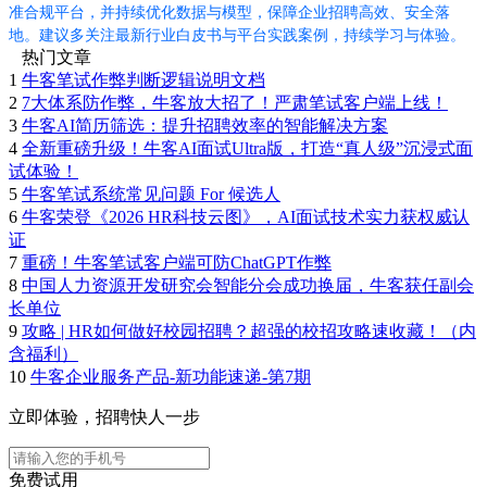
准合规平台，并持续优化数据与模型，保障企业招聘高效、安全落
地。建议多关注最新行业白皮书与平台实践案例，持续学习与体验。
热门文章
1
牛客笔试作弊判断逻辑说明文档
2
7大体系防作弊，牛客放大招了！严肃笔试客户端上线！
3
牛客AI简历筛选：提升招聘效率的智能解决方案
4
全新重磅升级！牛客AI面试Ultra版，打造“真人级”沉浸式面
试体验！
5
牛客笔试系统常见问题 For 候选人
6
牛客荣登《2026 HR科技云图》，AI面试技术实力获权威认
证
7
重磅！牛客笔试客户端可防ChatGPT作弊
8
中国人力资源开发研究会智能分会成功换届，牛客获任副会
长单位
9
攻略 | HR如何做好校园招聘？超强的校招攻略速收藏！（内
含福利）
10
牛客企业服务产品-新功能速递-第7期
立即体验，招聘快人一步
免费试用