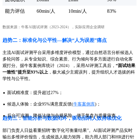
能力评估
60min/人
10min/人
83%
数据来源：牛客AI面试评测（2023-2024），实际应用企业调研
趋势二：标准化与公平性—解决“人为误差”痛点
主流AI面试评测平台采用多维度评价模型，通过自然语言分析候选人
多轮问答，从专业知识、综合素质、行为倾向等多方面进行自动化客
观打分。据牛客案例库统计（2024），采用AI评测工具后，
“面试结果
一致性”提升至93%以上
，极大减少主观误判，提升组织人才选拔的科
学性与公平性。
·
面试精准度：提升超过27%；
·
候选人体验：企业95%满意度反馈(
牛客案例库
)；
·
后台可追溯，降低法律与合规风险，便于复盘与质量审查。
趋势三：智能分析与数据闭环，驱动招聘人效持续优化
部门负责人日益看重招聘“数字化可衡量结果”。AI面试评测产品实时
输出多维评价报告，生成候选人能力矩阵，助力用人部门和HR进行针