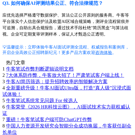
Q3. 如何确保AI评测结果公正、符合法律规范？
应优先选择严格遵守数据保护、算法公正公开原则的服务商。牛客等
平台落实个人信息保护法及欧盟AI区域合规策略，测评全流程留痕并
可追溯，自助出具合规报告，通过技术手段杜绝“简历黑盒”与算法歧
视。企业可定期复审评测样本，保证人才甄选公正透明。
💡温馨提示：立即体验牛客AI面试评测全流程、权威报告和案例库，
开启企业高效公正招聘新纪元！更多产品方案欢迎
咨询体验
。
热门文章
1
牛客笔试作弊判断逻辑说明文档
2
7大体系防作弊，牛客放大招了！严肃笔试客户端上线！
3
牛客AI简历筛选：提升招聘效率的智能解决方案
4
全新重磅升级！牛客AI面试Ultra版，打造“真人级”沉浸式面
试体验！
5
牛客笔试系统常见问题 For 候选人
6
牛客荣登《2026 HR科技云图》，AI面试技术实力获权威认
证
7
重磅！牛客笔试客户端可防ChatGPT作弊
8
中国人力资源开发研究会智能分会成功换届，牛客获任副会
长单位