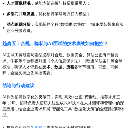
·
人才画像精准
，赋能内部选拔与校招批量用人；
·
多部门共建复盘
，优化招聘策略与胜任力模型；
动态追踪分析
，实现招聘全程“数据驱动增效”，为HR团队带来真实
·
职业升级通道。
趋势五：合规、隐私与AI面试的技术底线如何把控？
AI面试工具研发与选型必须对合规、数据安全、算法公正有严格要
求。牛客等平台积极对接《个人信息保护法》《欧盟AI法案》等全球
标准，确保人才评测在
技术、数据、流程
各环节留痕、可溯、可解
释，全面支持业务风控需要。
结论与行动建议
AI作为招聘数字化的突破口，实现“高效+公正”双驱动。推荐未来三
年，HR、招聘负责人密切关注生成式AI技术在人才测评和管理中的深
度应用，结合企业需求开展“智能化工具+数据化决策”的全链路招聘转
型。
·
建议立即访问
牛客官网
咨询体验AI面试评测系统；