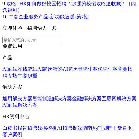
9
攻略 | HR如何做好校园招聘？超强的校招攻略速收藏！（内
含福利）
10
牛客企业服务产品-新功能速递-第7期
立即体验，招聘快人一步
免费试用
产品
AI面试
在线笔试
AI简历筛选
AI简历寻聘
牛客优聘
牛客竞赛
招
聘专场
牛客职播
解决方案
通用解决方案
智能制造解决方案
金融解决方案
互联网解决方案
AI面试解决方案
HR资料中心
白皮书报告
招聘数据模板
AI招聘提效指南
热门招聘干货
名企
客户案例