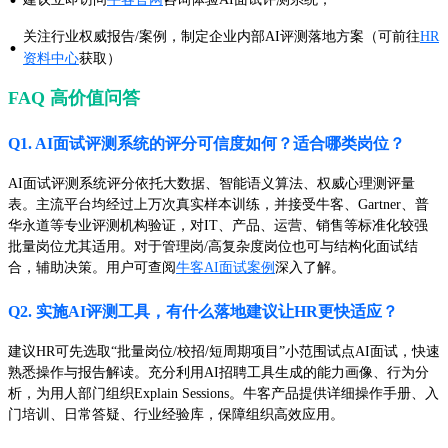
关注行业权威报告/案例，制定企业内部AI评测落地方案（可前往
HR
·
资料中心
获取）
FAQ 高价值问答
Q1. AI面试评测系统的评分可信度如何？适合哪类岗位？
AI面试评测系统评分依托大数据、智能语义算法、权威心理测评量
表。主流平台均经过上万次真实样本训练，并接受牛客、Gartner、普
华永道等专业评测机构验证，对IT、产品、运营、销售等标准化较强
批量岗位尤其适用。对于管理岗/高复杂度岗位也可与结构化面试结
合，辅助决策。用户可查阅
牛客AI面试案例
深入了解。
Q2. 实施AI评测工具，有什么落地建议让HR更快适应？
建议HR可先选取“批量岗位/校招/短周期项目”小范围试点AI面试，快速
熟悉操作与报告解读。充分利用AI招聘工具生成的能力画像、行为分
析，为用人部门组织Explain Sessions。牛客产品提供详细操作手册、入
门培训、日常答疑、行业经验库，保障组织高效应用。