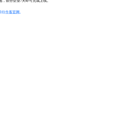
地，部分企业7天即可完成上线。
前往
牛客官网
。