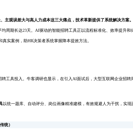
长、主观误差大与高人力成本这三大痛点，技术革新提供了系统解决方案
平均周期长达23天。AI驱动的智能招聘工具正以流程标准化、效率提升
和真实案例，助HR决策者系统掌握降本提效方法。
。
能招聘工具投入。牛客调研也显示，在引入AI面试后，大型互联网企业招聘周
具
以统一题库、自动评分、岗位画像精准建模，有效规避人为干扰，实现
传统）