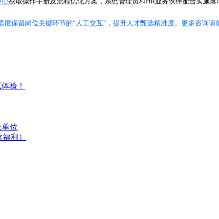
中心
获取操作手册及流程优化方案，系统管理员和HR业务伙伴配合实施落
适度保留岗位关键环节的“人工交互”，提升人才甄选精准度。更多咨询请
试体验！
长单位
含福利）