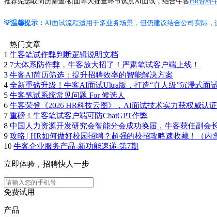
推荐先选取简历筛查/初面等大批量环节试点AI面试，结合牛客
HR资料
💡温馨提示：
AI面试流程适用于多业务场景，但仍建议结合公司实际，
热门文章
1
牛客笔试作弊判断逻辑说明文档
2
7大体系防作弊，牛客放大招了！严肃笔试客户端上线！
3
牛客AI简历筛选：提升招聘效率的智能解决方案
4
全新重磅升级！牛客AI面试Ultra版，打造“真人级”沉浸式面
5
牛客笔试系统常见问题 For 候选人
6
牛客荣登《2026 HR科技云图》，AI面试技术实力获权威认证
7
重磅！牛客笔试客户端可防ChatGPT作弊
8
中国人力资源开发研究会智能分会成功换届，牛客获任副会
9
攻略 | HR如何做好校园招聘？超强的校招攻略速收藏！（内
10
牛客企业服务产品-新功能速递-第7期
立即体验，招聘快人一步
免费试用
产品