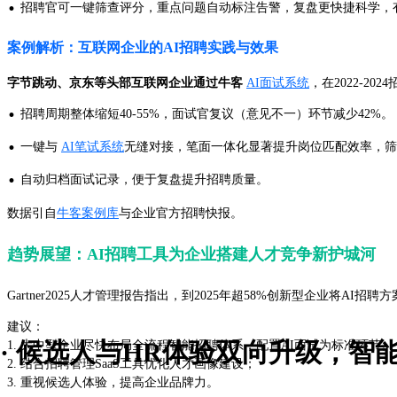
·
招聘官可一键筛查评分，重点问题自动标注告警，复盘更快捷科学，
案例解析：互联网企业的AI招聘实践与效果
字节跳动、京东等头部互联网企业通过牛客
AI面试系统
，在2022-2
·
招聘周期整体缩短40-55%，面试官复议（意见不一）环节减少42%。
·
一键与
AI笔试系统
无缝对接，笔面一体化显著提升岗位匹配效率，筛
·
自动归档面试记录，便于复盘提升招聘质量。
数据引自
牛客案例库
与企业官方招聘快报。
趋势展望：AI招聘工具为企业搭建人才竞争新护城河
Gartner2025人才管理报告指出，到2025年超58%创新型企业将AI招
建议：
· 候选人与HR体验双向升级，
1. 大中型企业尽快布局全流程智能招聘体系，配置AI面试为标准环节。
2. 结合招聘管理SaaS工具优化人才画像建设；
3. 重视候选人体验，提高企业品牌力。