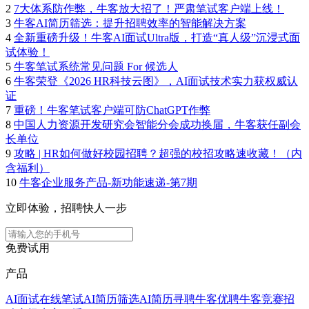
2
7大体系防作弊，牛客放大招了！严肃笔试客户端上线！
3
牛客AI简历筛选：提升招聘效率的智能解决方案
4
全新重磅升级！牛客AI面试Ultra版，打造“真人级”沉浸式面
试体验！
5
牛客笔试系统常见问题 For 候选人
6
牛客荣登《2026 HR科技云图》，AI面试技术实力获权威认
证
7
重磅！牛客笔试客户端可防ChatGPT作弊
8
中国人力资源开发研究会智能分会成功换届，牛客获任副会
长单位
9
攻略 | HR如何做好校园招聘？超强的校招攻略速收藏！（内
含福利）
10
牛客企业服务产品-新功能速递-第7期
立即体验，招聘快人一步
免费试用
产品
AI面试
在线笔试
AI简历筛选
AI简历寻聘
牛客优聘
牛客竞赛
招