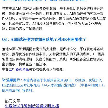
当前主流AI面试评测采用多模型算法，基于海量历史数据进行评分建
模，确保评分标准和一致性。行业调查显示，AI自动评分的客观一致
性达92%，显著高于单一面官的数据。建议结合AI自动评测+HR人工复
核，达成最优决策。AI将极大释放HR精力，但关键的人岗文化契合、
能力延展仍需人工辅助判断。
Q3：AI面试评测方案如何落地？对HR有何要求？
落地AI面试评测需配套岗位能力建模、题库标准化、系统联动等基础
建设，推荐优选合作经验丰富、支持灵活接入的工具供应商。HR需具
备基础招聘流程理解、复盘分析能力，系统厂商多配备全流程培训及
案例模板，协助企业平稳迁移。
牛客
立即咨询体验
可协助在线演示与答疑。
💡 温馨提示：
本篇内容基于权威报告及真实HR一线经验，欢迎加入
HR资料中心
及时获取最新《AI人才评测行业洞察》《牛客AI招聘工具
使用白皮书》等资料。
热门文章
1
牛客笔试作弊判断逻辑说明文档