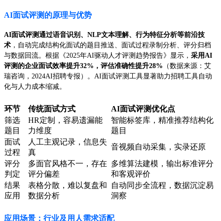
AI面试评测的原理与优势
AI面试评测通过语音识别、NLP文本理解、行为特征分析等前沿技
术
，自动完成结构化面试的题目推送、面试过程录制分析、评分归档
与数据回流。根据《2025年AI驱动人才评测趋势报告》显示，
采用AI
评测的企业面试效率提升32%，评估准确性提升28%
（数据来源：艾
瑞咨询，2024AI招聘专报）。AI面试评测工具显著助力招聘工具自动
化与人力成本缩减。
环节
传统面试方式
AI面试评测优化点
筛选
HR定制，容易遗漏能
智能标签库，精准推荐结构化
题目
力维度
题目
面试
人工主观记录，信息失
音视频自动采集，实录还原
过程
真
评分
多面官风格不一，存在
多维算法建模，输出标准评分
判定
评分偏差
和客观评价
结果
表格分散，难以复盘和
自动同步全流程，数据沉淀易
应用
数据分析
洞察
应用场景：行业及用人需求适配