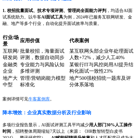
1. 校招批量面试、技术专项评测、管理岗全面能力评判
，均适合AI面
试系统助力。以牛客
AI面试工具
为例，2024年已服务互联网研发、金
融、地产等多个行业，自动化提升面试效率与质量。
行业/场
应用价值
代表案例
景
互联网/
批量校招，海量面试
某互联网头部企业年处理面试
研发岗
评测，数据自动同步
人数+72%，减少人工40%
金融类
专业能力与风险认知
某银行IT与风控岗用AI提升结
企业
多维评测
构化面试一致性23%
地产大
管理/营销岗能力模型
地产500强校招统一题库及评
中型
标准化
分体系落地
案例详情可见
牛客案例库
。
降本增效：企业真实数据分析及行业影响
多项行业报告显示，AI面试评测工具平均减少
用人部门30%人工操作
时间
，招聘整体周期缩短7天以上（来源：《HR数智转型白皮书
2024》，腾讯研究院）。
AI赋能招聘提升效率
和人才匹配度已成为大