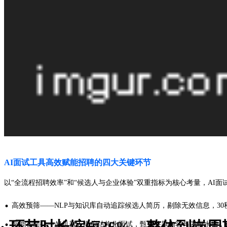
AI面试工具高效赋能招聘的四大关键环节
以“全流程招聘效率”和“候选人与企业体验”双重指标为核心考量，AI
·
高效预筛——NLP与知识库自动追踪候选人简历，剔除无效信息，30
·
· 环节时长缩短36%，整体到岗周
智能初面——AI机器人模拟结构化面试，甄别答题内容与逻辑水平，自动