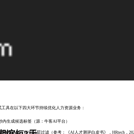
面试工具在以下四大环节持续优化人力资源业务：
秒内生成候选标签（源：牛客AI平台）
期缩短3天
预评分，科学分层过滤（参考：《AI人才测评白皮书》，HRtech，202