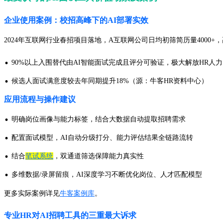
企业使用案例：校招高峰下的AI部署实效
2024年互联网行业春招项目落地，A互联网公司日均初筛简历量4000
·
90%以上入围替代由AI智能面试完成且评分可验证，极大解放HR人力
·
候选人面试满意度较去年同期提升18%（源：牛客HR资料中心）
应用流程与操作建议
·
明确岗位画像与能力标签，结合大数据自动提取招聘需求
·
配置面试模型，AI自动分级打分、能力评估结果全链路流转
·
结合
笔试系统
，双通道筛选保障能力真实性
·
多维数据/录屏留痕，AI深度学习不断优化岗位、人才匹配模型
更多实际案例详见
牛客案例库
。
专业HR对AI招聘工具的三重最大诉求