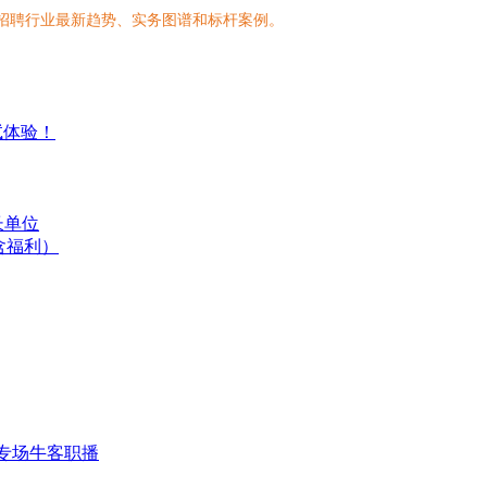
化招聘行业最新趋势、实务图谱和标杆案例。
试体验！
长单位
含福利）
专场
牛客职播