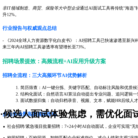
非IT领域制造、商贸、保险等大中型企业
通过AI面试工具将传统“海选”
升12%。
行业报告与权威观点总结
- 《2024全球人力资源数字化白皮书》：AI招聘工具已快速渗透至新兴
来三年内AI招聘工具渗透率有望增长至73%。
招聘场景提效：高频流程+AI应用升级方案
招聘全流程：三大高频环节AI优势解析
简历筛查：AI一键分拣、关键字匹配、自动标注风险和优质候
结构化面试：自然语言AI算法自动提出专业问题、追问逻辑一
面试数据归集：自动归档录音、视频、文本，赋能HR后续人
·候选人面试体验焦虑，需优化面
多业务场景高效落地指南
·
社会招聘/紧急项目批量招聘：7×24小时AI自动面试，企业可实现“无
·
校园招聘：百校同源、智能匹配企业标准岗位，减少人情和主观“误筛