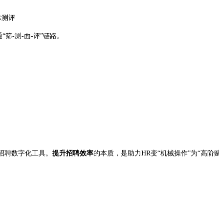
体测评
筛-测-面-评”链路。
础招聘数字化工具。
提升招聘效率
的本质，是助力HR变“机械操作”为“高阶