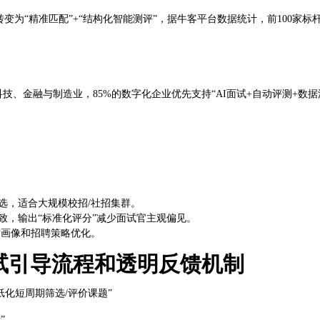
转变为“精准匹配”+“结构化智能测评”，据牛客平台数据统计，前100家
科技、金融与制造业，85%的数字化企业优先支持“AI面试+自动评测+数据
选，适合大规模校招/社招集群。
致，输出“标准化评分”减少面试官主观偏见。
才画像和招聘策略优化。
试引导流程和透明反馈机制
纸化短周期筛选/评价课题”
”