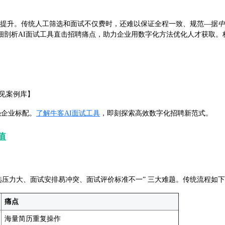
提升。传统人工筛选和面试不仅费时，还难以保证全程一致、规范—据
中
细剖析AI面试工具直击招聘痛点，助力企业用数字化方法优化人才获取。
详见案例库】
强企业标配。
了解牛客AI面试工具
，即刻探索高效数字化招聘新范式。
值
历筛选压力大、面试安排易冲突、面试评价标准不一” 三大难题。传统流程如
痛点
海量简历重复操作