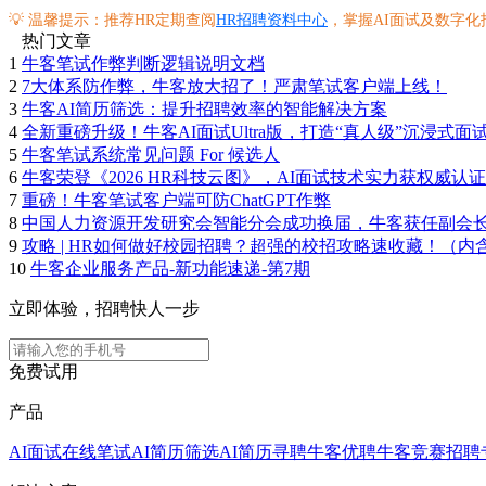
💡 温馨提示：推荐HR定期查阅
HR招聘资料中心
，掌握AI面试及数字
热门文章
1
牛客笔试作弊判断逻辑说明文档
2
7大体系防作弊，牛客放大招了！严肃笔试客户端上线！
3
牛客AI简历筛选：提升招聘效率的智能解决方案
4
全新重磅升级！牛客AI面试Ultra版，打造“真人级”沉浸式面
5
牛客笔试系统常见问题 For 候选人
6
牛客荣登《2026 HR科技云图》，AI面试技术实力获权威认证
7
重磅！牛客笔试客户端可防ChatGPT作弊
8
中国人力资源开发研究会智能分会成功换届，牛客获任副会
9
攻略 | HR如何做好校园招聘？超强的校招攻略速收藏！（内
10
牛客企业服务产品-新功能速递-第7期
立即体验，招聘快人一步
免费试用
产品
AI面试
在线笔试
AI简历筛选
AI简历寻聘
牛客优聘
牛客竞赛
招聘