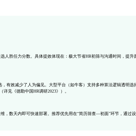
候选人胜任力分数。具体提效体现在：极大节省HR初筛与沟通时间，提升
法筛选，有效减少了人为偏见。大型平台（如牛客）支持多种算法逻辑透明
详见《德勤中国HR调研2023》）。
IT运维，数天内即可快速部署。推荐优先用在“简历筛查—初面”环节，通