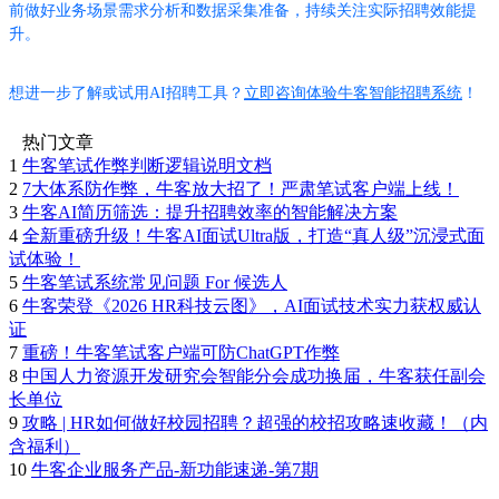
前做好业务场景需求分析和数据采集准备，持续关注实际招聘效能提
升。
想进一步了解或试用AI招聘工具？
立即咨询体验牛客智能招聘系统
！
热门文章
1
牛客笔试作弊判断逻辑说明文档
2
7大体系防作弊，牛客放大招了！严肃笔试客户端上线！
3
牛客AI简历筛选：提升招聘效率的智能解决方案
4
全新重磅升级！牛客AI面试Ultra版，打造“真人级”沉浸式面
试体验！
5
牛客笔试系统常见问题 For 候选人
6
牛客荣登《2026 HR科技云图》，AI面试技术实力获权威认
证
7
重磅！牛客笔试客户端可防ChatGPT作弊
8
中国人力资源开发研究会智能分会成功换届，牛客获任副会
长单位
9
攻略 | HR如何做好校园招聘？超强的校招攻略速收藏！（内
含福利）
10
牛客企业服务产品-新功能速递-第7期