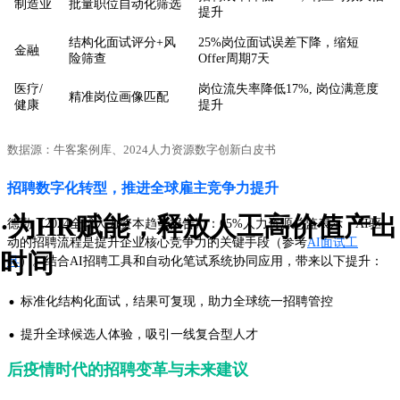
制造业
批量职位自动化筛选
提升
结构化面试评分+风
25%岗位面试误差下降，缩短
金融
险筛查
Offer周期7天
医疗/
岗位流失率降低17%, 岗位满意度
精准岗位画像匹配
健康
提升
数据源：牛客案例库、2024人力资源数字创新白皮书
招聘数字化转型，推进全球雇主竞争力提升
·为HR赋能，释放人工高价值产出
德勤《2024全球人力资本趋势报告》：65%人力资源总监表示，AI驱
动的招聘流程是提升企业核心竞争力的关键手段（参考
AI面试工
时间
具
）。结合AI招聘工具和自动化笔试系统协同应用，带来以下提升：
·
标准化结构化面试，结果可复现，助力全球统一招聘管控
·
提升全球候选人体验，吸引一线复合型人才
后疫情时代的招聘变革与未来建议