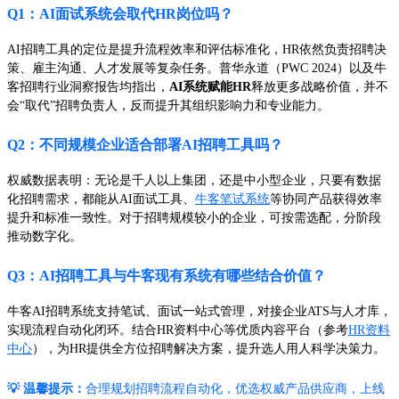
Q1：AI面试系统会取代HR岗位吗？
AI招聘工具的定位是提升流程效率和评估标准化，HR依然负责招聘决
策、雇主沟通、人才发展等复杂任务。普华永道（PWC 2024）以及牛
客招聘行业洞察报告均指出，
AI系统赋能HR
释放更多战略价值，并不
会“取代”招聘负责人，反而提升其组织影响力和专业能力。
Q2：不同规模企业适合部署AI招聘工具吗？
权威数据表明：无论是千人以上集团，还是中小型企业，只要有数据
化招聘需求，都能从AI面试工具、
牛客笔试系统
等协同产品获得效率
提升和标准一致性。对于招聘规模较小的企业，可按需选配，分阶段
推动数字化。
Q3：AI招聘工具与牛客现有系统有哪些结合价值？
牛客AI招聘系统支持笔试、面试一站式管理，对接企业ATS与人才库，
实现流程自动化闭环。结合HR资料中心等优质内容平台（参考
HR资料
中心
），为HR提供全方位招聘解决方案，提升选人用人科学决策力。
💡 温馨提示：
合理规划招聘流程自动化，优选权威产品供应商，上线