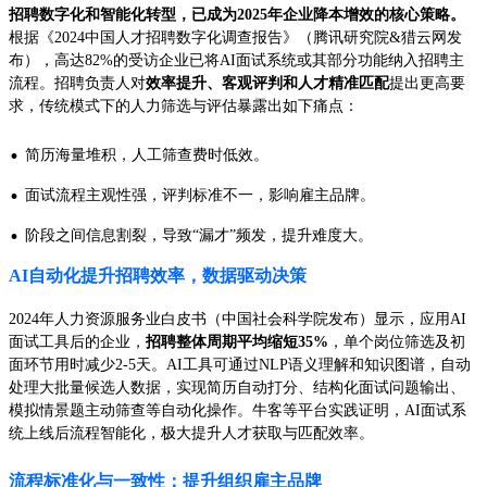
招聘数字化和智能化转型，已成为2025年企业降本增效的核心策略。
根据《2024中国人才招聘数字化调查报告》（腾讯研究院&猎云网发
布），高达82%的受访企业已将AI面试系统或其部分功能纳入招聘主
流程。招聘负责人对
效率提升、客观评判和人才精准匹配
提出更高要
求，传统模式下的人力筛选与评估暴露出如下痛点：
·
简历海量堆积，人工筛查费时低效。
·
面试流程主观性强，评判标准不一，影响雇主品牌。
·
阶段之间信息割裂，导致“漏才”频发，提升难度大。
AI自动化提升招聘效率，数据驱动决策
2024年人力资源服务业白皮书（中国社会科学院发布）显示，应用AI
面试工具后的企业，
招聘整体周期平均缩短35%
，单个岗位筛选及初
面环节用时减少2-5天。AI工具可通过NLP语义理解和知识图谱，自动
处理大批量候选人数据，实现简历自动打分、结构化面试问题输出、
模拟情景题主动筛查等自动化操作。牛客等平台实践证明，AI面试系
统上线后流程智能化，极大提升人才获取与匹配效率。
流程标准化与一致性：提升组织雇主品牌