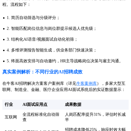
程。流程如下：
·
1. 简历自动筛选与分级评分；
·
2. 智能匹配岗位信息与岗位群提示候选人优先级；
·
3. 结构化AI语音/视频面试自动化初筛；
·
4. 多维评测报告智能生成，供业务部门快速决策；
·
5. 终面高效安排与自动邀约，HR主导战略岗位决策与雇主沟通。
真实案例解析：不同行业的AI招聘成效
在牛客AI招聘解决方案客户案例库（详见
牛客案例库
），多家大型互
联网、制造业、金融、医疗企业应用AI面试系统后的实证数据显示：
行业
AI面试应用点
成果数据
全流程标准化自动筛
人岗匹配率提升31%，评估时长减
互联网
查
半
招聘成本降低25%，响应时效大幅