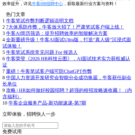
效率提升，详见
牛客HR招聘中心
，获取最新行业方案与资料！
热门文章
1
牛客笔试作弊判断逻辑说明文档
2
7大体系防作弊，牛客放大招了！严肃笔试客户端上线！
3
牛客AI简历筛选：提升招聘效率的智能解决方案
4
全新重磅升级！牛客AI面试Ultra版，打造“真人级”沉浸式面
试体验！
5
牛客笔试系统常见问题 For 候选人
6
牛客荣登《2026 HR科技云图》，AI面试技术实力获权威认
证
7
重磅！牛客笔试客户端可防ChatGPT作弊
8
中国人力资源开发研究会智能分会成功换届，牛客获任副会
长单位
9
攻略 | HR如何做好校园招聘？超强的校招攻略速收藏！（内
含福利）
10
牛客企业服务产品-新功能速递-第7期
立即体验，招聘快人一步
免费试用