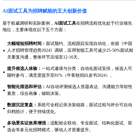
AI面试工具为招聘赋能的五大创新价值
基于权威调研和实际案例，
AI面试工具
在招聘流程优化处于行业领先
地位，主要体现在以下五个方面：
大幅缩短招聘时间：
面试预约、流程跟踪实现自动化，依据《中国
·
人才招聘管理趋势2024》调研，应用智能工具可减少25-50%面试相
关重复沟通，整体环节压缩至12-16天。
提升候选人体验：
一站式邀请与分类，自动化面试安排，候选人可
·
随时参与，满意度提升至81%（牛客校招白皮书2024）。
智能化筛选和评估：
AI自动评测候选人答题表达、沟通能力等软性
·
素质，综合画像，辅助决策。
数据沉淀复盘：
系统可全程记录决策链路，面试过程与评分可自动
·
归档统计，便于持续优化。
多场景实证效果增强：
适配校企联动、专业面试、结构化面试、双
·
选会等多元化招聘模式，驱动人才质量提升。