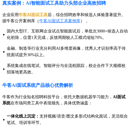
真实案例：AI智能面试工具助力头部企业高效招聘
企业应用
牛客AI面试工具
后，综合招聘效率和候选人体验显著提升。
据牛客公开案例库（
牛客AI面试工具案例库
），
国内大型IT、互联网企业试点智能面试后，单批次3000+候选人自动
·
化初筛，仅需1天完成，反馈周期较人工模式缩短70%。
金融、制造等行业充分利用AI多维度画像，优秀人才识别率高于传
·
统面试提升30%以上。
系统集成在线笔试、智能评分与全流程跟踪，校企合作下大规模校
·
招落地更高效。
牛客AI面试系统产品核心优势解析
牛客作为行业知名招聘科技平台，依托大数据机器学习能力，
AI面试
系统
在市场同类工具中表现领先，具体优势涵盖：
一体化线上沉淀：
支持视频/语音/图文多形式结构化面试，灵活组合
·
笔试、培训等环节。