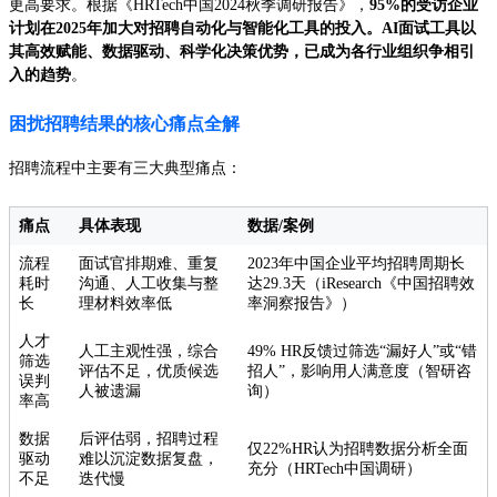
更高要求。根据《HRTech中国2024秋季调研报告》，
95%的受访企业
计划在2025年加大对招聘自动化与智能化工具的投入。AI面试工具以
其高效赋能、数据驱动、科学化决策优势，已成为各行业组织争相引
入的趋势
。
困扰招聘结果的核心痛点全解
招聘流程中主要有三大典型痛点：
痛点
具体表现
数据/案例
流程
面试官排期难、重复
2023年中国企业平均招聘周期长
耗时
沟通、人工收集与整
达29.3天（iResearch《中国招聘效
长
理材料效率低
率洞察报告》）
人才
人工主观性强，综合
49% HR反馈过筛选“漏好人”或“错
筛选
评估不足，优质候选
招人”，影响用人满意度（智研咨
误判
人被遗漏
询）
率高
数据
后评估弱，招聘过程
仅22%HR认为招聘数据分析全面
驱动
难以沉淀数据复盘，
充分（HRTech中国调研）
不足
迭代慢