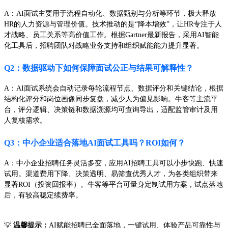
A：AI面试主要用于流程自动化、数据甄别与分析等环节，极大释放
HR的人力资源与管理价值。技术推动的是“降本增效”，让HR专注于人
才战略、员工关系等高价值工作。根据Gartner最新报告，采用AI智能
化工具后，招聘团队对战略业务支持和组织赋能能力提升显著。
Q2：数据驱动下如何保障面试公正与结果可解释性？
A：AI面试系统会自动记录每轮流程节点、数据评分和关键结论，根据
结构化评分和岗位画像同步复盘，减少人为偏见影响。牛客等主流平
台，评分逻辑、决策链和数据溯源均可查询导出，适配监管审计及用
人复核需求。
Q3：中小企业适合落地AI面试工具吗？ROI如何？
A：中小企业招聘任务灵活多变，应用AI招聘工具可以小步快跑、快速
试用。渠道费用下降、决策透明、易筛查优秀人才，为各类组织带来
显著ROI（投资回报率）。牛客等平台可量身定制试用方案，试点落地
后，有较高稳定续费率。
💡
温馨提示：
AI赋能招聘已全面落地，一键试用、体验产品可靠性与