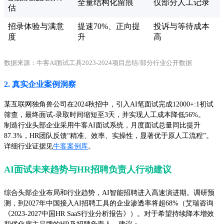
全量结构化留痕
仅部分人工记录
估
招录体验与满意
提速70%、正向提
投诉与等待成本
度
升
高
数据来源：牛客AI面试工具2023-2024项目总结/部分行业公开数据
2. 真实企业案例洞察
某互联网独角兽公司在2024秋招中，引入AI笔面试完成12000+:1初试
筛查，最终面试-录取时间缩短至3天，并实现人工成本降低56%。
制造行业头部企业采用牛客AI面试系统，月度面试总量同比提升
87.3%，HR团队反馈“精准、效率、实操性，显著优于原人工流程”。
详细行业证据见
牛客案例库
。
AI面试未来趋势与HR招聘负责人行动建议
综合头部企业布局和行业趋势，AI智能招聘进入高速演进期。调研预
测，到2027年中国接入AI招聘工具的企业渗透率将超68%（艾瑞咨询
《2023-2027中国HR SaaS行业分析报告》）。对于希望持续降本增效