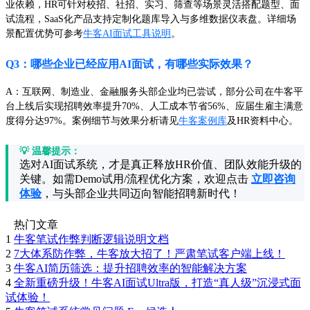
业依赖，HR可针对校招、社招、实习、筛查等场景灵活搭配题型、面
试流程，SaaS化产品支持定制化题库导入与多维数据仪表盘。详细场
景配置优势可参考
牛客AI面试工具说明
。
Q3：哪些企业已经应用AI面试，有哪些实际效果？
A：互联网、制造业、金融服务头部企业均已尝试，部分公司在牛客平
台上线后实现招聘效率提升70%、人工成本节省56%、应届生雇主满意
度得分达97%。案例细节与效果分析请见
牛客案例库
及HR资料中心。
💡 温馨提示：
选对AI面试系统，才是真正释放HR价值、团队效能升级的
关键。如需Demo试用/流程优化方案，欢迎点击
立即咨询
体验
，与头部企业共同迈向智能招聘新时代！
热门文章
1
牛客笔试作弊判断逻辑说明文档
2
7大体系防作弊，牛客放大招了！严肃笔试客户端上线！
3
牛客AI简历筛选：提升招聘效率的智能解决方案
4
全新重磅升级！牛客AI面试Ultra版，打造“真人级”沉浸式面
试体验！