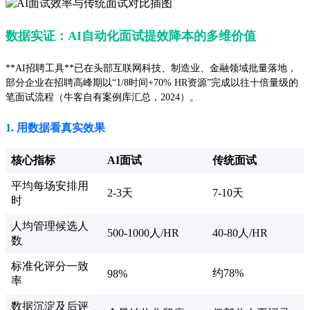
数据实证：AI自动化面试提效降本的多维价值
**AI招聘工具**已在头部互联网科技、制造业、金融领域批量落地，
部分企业在招聘高峰期以“1/8时间+70% HR资源”完成以往十倍量级的
笔面试流程（牛客自有案例库汇总，2024）。
1. 用数据看真实效果
核心指标
AI面试
传统面试
平均每场安排用
2-3天
7-10天
时
人均管理候选人
500-1000人/HR
40-80人/HR
数
标准化评分一致
约78%
98%
率
数据沉淀及后评