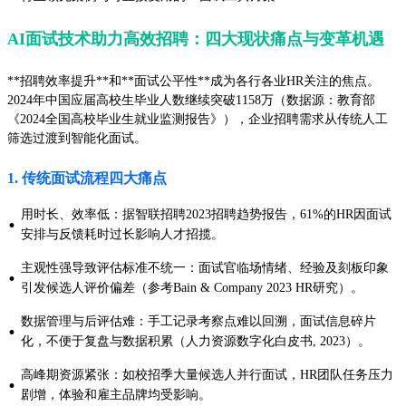
AI面试技术助力高效招聘：四大现状痛点与变革机遇
**招聘效率提升**和**面试公平性**成为各行各业HR关注的焦点。
2024年中国应届高校生毕业人数继续突破1158万（数据源：教育部
《2024全国高校毕业生就业监测报告》），企业招聘需求从传统人工
筛选过渡到智能化面试。
1. 传统面试流程四大痛点
用时长、效率低：据智联招聘2023招聘趋势报告，61%的HR因面试
·
安排与反馈耗时过长影响人才招揽。
主观性强导致评估标准不统一：面试官临场情绪、经验及刻板印象
·
引发候选人评价偏差（参考Bain & Company 2023 HR研究）。
数据管理与后评估难：手工记录考察点难以回溯，面试信息碎片
·
化，不便于复盘与数据积累（人力资源数字化白皮书, 2023）。
高峰期资源紧张：如校招季大量候选人并行面试，HR团队任务压力
·
剧增，体验和雇主品牌均受影响。