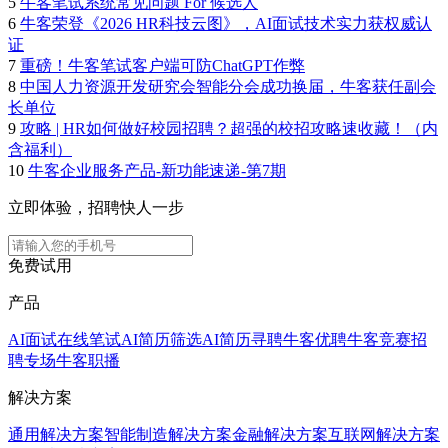
5
牛客笔试系统常见问题 For 候选人
6
牛客荣登《2026 HR科技云图》，AI面试技术实力获权威认
证
7
重磅！牛客笔试客户端可防ChatGPT作弊
8
中国人力资源开发研究会智能分会成功换届，牛客获任副会
长单位
9
攻略 | HR如何做好校园招聘？超强的校招攻略速收藏！（内
含福利）
10
牛客企业服务产品-新功能速递-第7期
立即体验，招聘快人一步
免费试用
产品
AI面试
在线笔试
AI简历筛选
AI简历寻聘
牛客优聘
牛客竞赛
招
聘专场
牛客职播
解决方案
通用解决方案
智能制造解决方案
金融解决方案
互联网解决方案