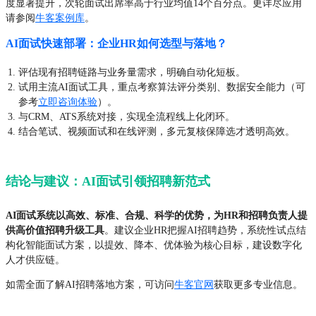
度显著提升，次轮面试出席率高于行业均值14个百分点。更详尽应用
请参阅
牛客案例库
。
AI面试快速部署：企业HR如何选型与落地？
评估现有招聘链路与业务量需求，明确自动化短板。
试用主流AI面试工具，重点考察算法评分类别、数据安全能力（可
参考
立即咨询体验
）。
与CRM、ATS系统对接，实现全流程线上化闭环。
结合笔试、视频面试和在线评测，多元复核保障选才透明高效。
结论与建议：AI面试引领招聘新范式
AI面试系统以高效、标准、合规、科学的优势，为HR和招聘负责人提
供高价值招聘升级工具
。建议企业HR把握AI招聘趋势，系统性试点结
构化智能面试方案，以提效、降本、优体验为核心目标，建设数字化
人才供应链。
如需全面了解AI招聘落地方案，可访问
牛客官网
获取更多专业信息。