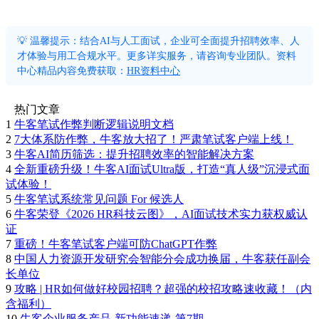
💡 温馨提示：结合AI与人工面试，企业可全面提升招聘效率、人
才体验与用工合规水平。更多详实服务，请咨询专业团队。资料
中心精品内容免费获取：
HR资料中心
热门文章
1
牛客笔试作弊判断逻辑说明文档
2
7大体系防作弊，牛客放大招了！严肃笔试客户端上线！
3
牛客AI简历筛选：提升招聘效率的智能解决方案
4
全新重磅升级！牛客AI面试Ultra版，打造“真人级”沉浸式面
试体验！
5
牛客笔试系统常见问题 For 候选人
6
牛客荣登《2026 HR科技云图》，AI面试技术实力获权威认
证
7
重磅！牛客笔试客户端可防ChatGPT作弊
8
中国人力资源开发研究会智能分会成功换届，牛客获任副会
长单位
9
攻略 | HR如何做好校园招聘？超强的校招攻略速收藏！（内
含福利）
10
牛客企业服务产品-新功能速递-第7期