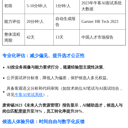
2023年牛客AI面试系统
初筛
5-10分钟/人
1分钟/人
大数据
自动生成报
能力评估
20分钟/人
Gartner HR Tech 2023
告
整体流程
42天
13天
中国人才市场报告
周期
专业化评估：减少偏见、提升选才公正性
·
AI按业务画像与能力要求打分，规避经验型主观性决策
。
·
公开面试评分标准，降低人为偏差，保护候选人多元权益。
具备客观语义分析和代码审阅（如技术岗位AI笔试与AI面试结合，
·
详见
牛客AI笔试系统
）。
麦肯锡2023《未来人力资源管理》报告显示，AI辅助选才，候选人与
岗位匹配度提升至78%，员工转化率提升20%
。
候选人体验升级：时间自由与数字化反馈