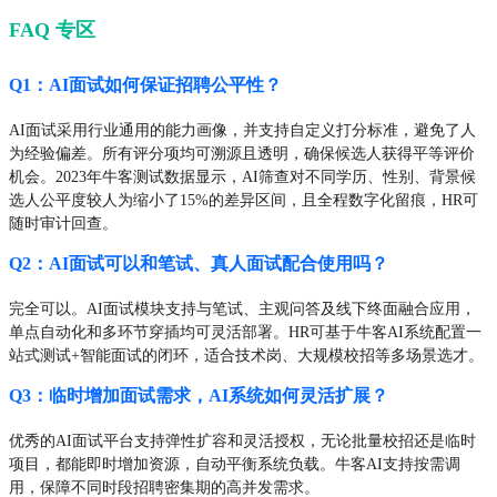
FAQ 专区
Q1：AI面试如何保证招聘公平性？
AI面试采用行业通用的能力画像，并支持自定义打分标准，避免了人
为经验偏差。所有评分项均可溯源且透明，确保候选人获得平等评价
机会。2023年牛客测试数据显示，AI筛查对不同学历、性别、背景候
选人公平度较人为缩小了15%的差异区间，且全程数字化留痕，HR可
随时审计回查。
Q2：AI面试可以和笔试、真人面试配合使用吗？
完全可以。AI面试模块支持与笔试、主观问答及线下终面融合应用，
单点自动化和多环节穿插均可灵活部署。HR可基于牛客AI系统配置一
站式测试+智能面试的闭环，适合技术岗、大规模校招等多场景选才。
Q3：临时增加面试需求，AI系统如何灵活扩展？
优秀的AI面试平台支持弹性扩容和灵活授权，无论批量校招还是临时
项目，都能即时增加资源，自动平衡系统负载。牛客AI支持按需调
用，保障不同时段招聘密集期的高并发需求。