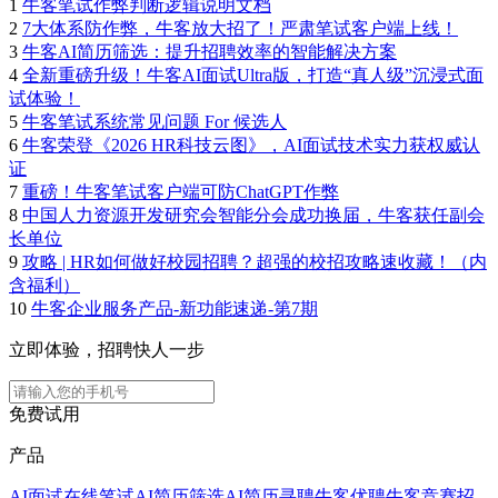
1
牛客笔试作弊判断逻辑说明文档
2
7大体系防作弊，牛客放大招了！严肃笔试客户端上线！
3
牛客AI简历筛选：提升招聘效率的智能解决方案
4
全新重磅升级！牛客AI面试Ultra版，打造“真人级”沉浸式面
试体验！
5
牛客笔试系统常见问题 For 候选人
6
牛客荣登《2026 HR科技云图》，AI面试技术实力获权威认
证
7
重磅！牛客笔试客户端可防ChatGPT作弊
8
中国人力资源开发研究会智能分会成功换届，牛客获任副会
长单位
9
攻略 | HR如何做好校园招聘？超强的校招攻略速收藏！（内
含福利）
10
牛客企业服务产品-新功能速递-第7期
立即体验，招聘快人一步
免费试用
产品
AI面试
在线笔试
AI简历筛选
AI简历寻聘
牛客优聘
牛客竞赛
招