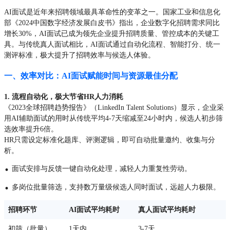
AI面试是近年来招聘领域最具革命性的变革之一。国家工业和信息化
部《2024中国数字经济发展白皮书》指出，企业数字化招聘需求同比
增长30%，AI面试已成为领先企业提升招聘质量、管控成本的关键工
具。与传统真人面试相比，AI面试通过自动化流程、智能打分、统一
测评标准，极大提升了招聘效率与候选人体验。
一、效率对比：AI面试赋能时间与资源最佳分配
1. 流程自动化，极大节省HR人力消耗
《2023全球招聘趋势报告》（LinkedIn Talent Solutions）显示，企业采
用AI辅助面试的用时从传统平均4-7天缩减至24小时内，候选人初步筛
选效率提升6倍。
HR只需设定标准化题库、评测逻辑，即可自动批量邀约、收集与分
析。
·
面试安排与反馈一键自动化处理，减轻人力重复性劳动。
·
多岗位批量筛选，支持数万量级候选人同时面试，远超人力极限。
招聘环节
AI面试平均耗时
真人面试平均耗时
初筛（批量）
1天内
3-7天