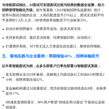
与传统面试相比，AI面试可实现面试过程与结果的数据全追溯，助力
招聘管理智能化升级。
据牛客最新《2024智能招聘实战案例》统计，
使用AI面试功能的企业，人岗匹配度提升25%以上，面试全流程平均
节省用时2.4天/人次，HR管理效率指数高于行业标准35%。
·
自动分析招聘漏斗、筛查异常波动，提供决策支持。
·
支持多轮面试、题目灵活组卷、结果智能归档，自动统计。
·
打通测评系统、ATS等主流人力资源信息化接口，整体协同增效。
五、落地实践与企业案例：周期缩短40%，招聘体验跃升
以牛客智能面试为例，众多头部客户已率先部署AI智能面试系统：
某互联网企业2024年春招，高峰期人均面试执行工时由8小时降至2
·
小时，招聘周期压缩42%。
某金融机构通过AI批量面试，简历初筛批次较传统高出8倍，合格率
·
提升17%。
HR满意度调研显示，90%用户希望“持续应用AI面试”于新岗位及校
·
招场景。