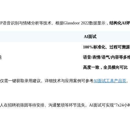
）、NLP语音识别与情绪分析等技术。根据Glassdoor 2022数据显示，
结构化AI
AI面试
100%标准化、过程可溯源
题
语音/表情/语气/内容等多
高度一致，全员横向可比
R仅需一键获取录用建议。详细技术与应用案例可参考
AI面试工具产品页
%的候选人在招聘初筛因等待安排、沟通繁琐等环节流失。AI面试可实现“7x2