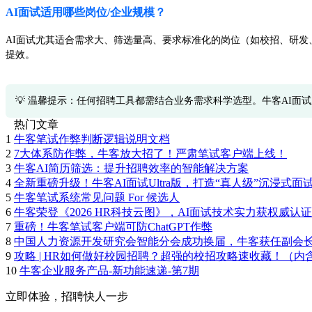
AI面试适用哪些岗位/企业规模？
AI面试尤其适合需求大、筛选量高、要求标准化的岗位（如校招、研发
提效。
💡 温馨提示：任何招聘工具都需结合业务需求科学选型。牛客AI面
热门文章
1
牛客笔试作弊判断逻辑说明文档
2
7大体系防作弊，牛客放大招了！严肃笔试客户端上线！
3
牛客AI简历筛选：提升招聘效率的智能解决方案
4
全新重磅升级！牛客AI面试Ultra版，打造“真人级”沉浸式面
5
牛客笔试系统常见问题 For 候选人
6
牛客荣登《2026 HR科技云图》，AI面试技术实力获权威认证
7
重磅！牛客笔试客户端可防ChatGPT作弊
8
中国人力资源开发研究会智能分会成功换届，牛客获任副会
9
攻略 | HR如何做好校园招聘？超强的校招攻略速收藏！（内
10
牛客企业服务产品-新功能速递-第7期
立即体验，招聘快人一步