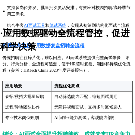
支持多岗位并发、批量批次灵活安排，有效应对校园招聘/高峰季节
·
用工需求。
结合牛客
AI面试工具
和
笔试系统
，实现从初筛到结构化面试全流程
·
·应用数据驱动全流程管控，促进
闭环，大幅降低人工错误与重复劳动。
科学决策
可视化与追踪：用数据复盘招聘全流程
传统招聘往往碎片化，难以回溯。AI面试系统提供完整面试录像、评
分、行为分析，全流程可追溯，便于HR随时复盘、溯源和持续优化流
程（参考：HRTech China 2023年度评鉴报告）。
应用场景
流程优化亮点
春招/秋招大批量应聘
自动筛选能力匹配，缩短面试周期
远程/异地团队协作
无障碍视频面试，支持多时区候选人
专业技术岗位甄别
AI问答+能力测试，客观能力剖析
结论：AI面试全面提升招聘能效，成就未来HR竞争力