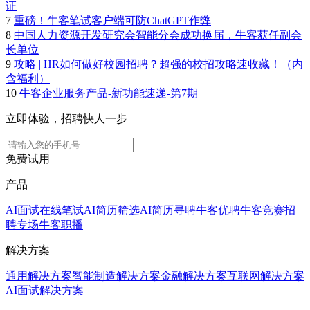
证
7
重磅！牛客笔试客户端可防ChatGPT作弊
8
中国人力资源开发研究会智能分会成功换届，牛客获任副会
长单位
9
攻略 | HR如何做好校园招聘？超强的校招攻略速收藏！（内
含福利）
10
牛客企业服务产品-新功能速递-第7期
立即体验，招聘快人一步
免费试用
产品
AI面试
在线笔试
AI简历筛选
AI简历寻聘
牛客优聘
牛客竞赛
招
聘专场
牛客职播
解决方案
通用解决方案
智能制造解决方案
金融解决方案
互联网解决方案
AI面试解决方案