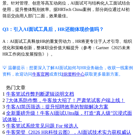
景。针对管理、创意等高互动岗位，AI面试可与结构化人工面试结合
使用，提升整体甄别效率。据HRTech China案例，部分岗位通过AI初
筛后交由用人部门二面，效果最佳。
Q3：引入AI面试工具后，HR还能体现价值吗？
A：AI面试工具释放HR的重复劳动力，HR将更专注于人才引导、组织
优化和策略创新，整体职业价值大幅提升（参考：Gartner《2025未来
HR工作岗位发展报告》）。
💡 温馨提示：想要深入了解AI面试如何与HR业务融合，收获一线案例
资料，欢迎访问
牛客官网
或查找
HR资料中心
获取更多最新方案。
热门文章
1
牛客笔试作弊判断逻辑说明文档
2
7大体系防作弊，牛客放大招了！严肃笔试客户端上线！
3
牛客AI简历筛选：提升招聘效率的智能解决方案
4
全新重磅升级！牛客AI面试Ultra版，打造“真人级”沉浸式面
试体验！
5
牛客笔试系统常见问题 For 候选人
6
牛客荣登《2026 HR科技云图》，AI面试技术实力获权威认