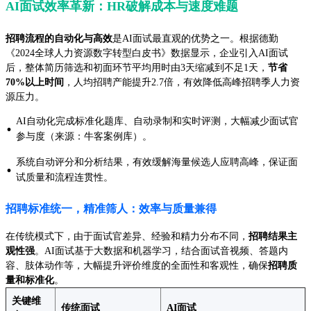
AI面试效率革新：HR破解成本与速度难题
招聘流程的自动化与高效
是AI面试最直观的优势之一。根据德勤
《2024全球人力资源数字转型白皮书》数据显示，企业引入AI面试
后，整体简历筛选和初面环节平均用时由3天缩减到不足1天，
节省
70%以上时间
，人均招聘产能提升2.7倍，有效降低高峰招聘季人力资
源压力。
AI自动化完成标准化题库、自动录制和实时评测，大幅减少面试官
·
参与度（来源：牛客案例库）。
系统自动评分和分析结果，有效缓解海量候选人应聘高峰，保证面
·
试质量和流程连贯性。
招聘标准统一，精准筛人：效率与质量兼得
在传统模式下，由于面试官差异、经验和精力分布不同，
招聘结果主
观性强
。AI面试基于大数据和机器学习，结合面试音视频、答题内
容、肢体动作等，大幅提升评价维度的全面性和客观性，确保
招聘质
量和标准化
。
关键维
传统面试
AI面试