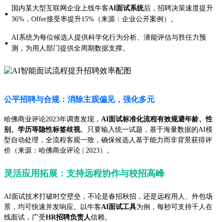
国内某大型互联网企业上线牛客
AI面试系统
后，招聘决策速度提升
·
36%，Offer接受率提升15%（来源：企业公开案例）。
AI系统为每位候选人提供科学化行为分析、潜能评估与胜任力预
·
测，为用人部门提供全周期数据支撑。
公平招聘与合规：消除主观偏见，强化多元
哈佛商业评论2023年调查发现，
AI面试标准化流程有效规避年龄、性
别、学历等隐性标签歧视
。只要输入统一试题，基于海量数据的AI模
型自动处理，全流程客观一致，确保候选人基于能力而非背景获得评
价（来源：哈佛商业评论 | 2023）。
灵活应用拓展：支持远程协作与校招高峰
AI面试技术打破时空壁垒，不论是春招秋招，还是远程用人、外包场
景，均可快速并发响应。以牛客
AI面试工具
为例，每秒可支持千人在
线面试，广受
HR招聘负责人
信赖。