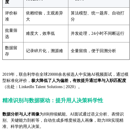
度
评价标
依赖经验，主观差异
算法模型、统一题库、自动打
准
大
分
批量筛
难度大，效率低
并发处理，24小时不间断运行
选
数据留
记录碎片化，溯源难
全量留痕，便于回溯分析
存
2019年，联合利华在全球20000余名候选人中实施AI视频面试，通过模
型标准化评价，
极大降低了人为偏差，有效提升通过率与入职匹配度
（出处：LinkedIn Talent Solutions | 2020）。
精准识别与数据驱动：提升用人决策科学性
数据分析与人才画像
为HR持续赋能。AI面试通过语义分析、表情识
别、关键能力剖析等，自动生成多维度候选人画像，助力HR实现精
准、科学的用人决策。