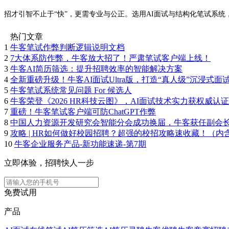
招才引智不止于“快”，更需专业与公正。选用AI面试与结构化笔试系
热门文章
1
牛客笔试作弊判断逻辑说明文档
2
7大体系防作弊，牛客放大招了！严肃笔试客户端上线！
3
牛客AI简历筛选：提升招聘效率的智能解决方案
4
全新重磅升级！牛客AI面试Ultra版，打造“真人级”沉浸式面
5
牛客笔试系统常见问题 For 候选人
6
牛客荣登《2026 HR科技云图》，AI面试技术实力获权威认证
7
重磅！牛客笔试客户端可防ChatGPT作弊
8
中国人力资源开发研究会智能分会成功换届，牛客获任副会
9
攻略 | HR如何做好校园招聘？超强的校招攻略速收藏！（内
10
牛客企业服务产品-新功能速递-第7期
立即体验，招聘快人一步
免费试用
产品