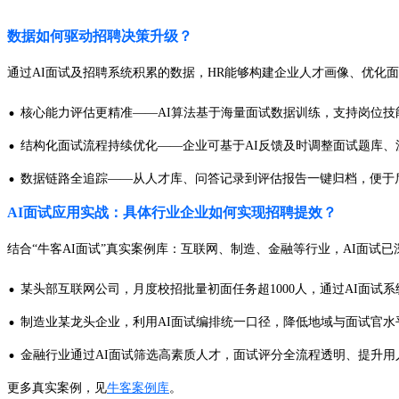
数据如何驱动招聘决策升级？
通过AI面试及招聘系统积累的数据，HR能够构建企业人才画像、优化
·
核心能力评估更精准——AI算法基于海量面试数据训练，支持岗位技
·
结构化面试流程持续优化——企业可基于AI反馈及时调整面试题库、
·
数据链路全追踪——从人才库、问答记录到评估报告一键归档，便于
AI面试应用实战：具体行业企业如何实现招聘提效？
结合“牛客AI面试”真实案例库：互联网、制造、金融等行业，AI面试
·
某头部互联网公司，月度校招批量初面任务超1000人，通过AI面试
·
制造业某龙头企业，利用AI面试编排统一口径，降低地域与面试官水
·
金融行业通过AI面试筛选高素质人才，面试评分全流程透明、提升用
更多真实案例，见
牛客案例库
。