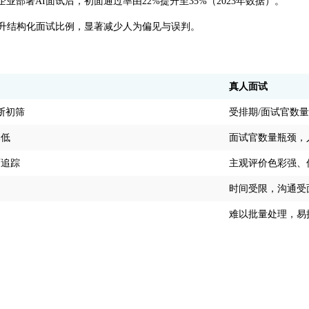
署AI面试后，初面通过率由22%提升至35%（2023年数据）。
提升结构化面试比例，显著减少人为偏见与误判。
真人面试
断初筛
受排期/面试官数量
本低
面试官数量瓶颈，
可追踪
主观评价色彩强、
时间受限，沟通受
难以批量处理，易