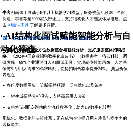
牛客
AI面试工具基于8年以上机器学习模型，服务覆盖互联网、金融、
制造、零售等超3000家头部企业，支持结构化人才选拔体系搭建。点
击
AI面试工具
了解更多详情。
· AI结构化面试赋能智能分析与自
四、数据驱动招聘决策，提升组织业务价值
动化筛查
AI面试为HR带来全方位数据整合与智能分析，更好服务整体招聘战
略。
《2024中国企业招聘数字化白皮书》（数据参考：猎云科技）调
研发现，69%企业通过引入AI面试工具，实现岗位技能画像、人才画
像与组织用人需求的精准匹配，使得招聘合格率提升24%。 典型价值
表现在：
·
多维度数据看板，诊断招聘瓶颈，反向优化JD及策略
·
一键生成招聘分析报告，支持高层用人决策
·
支持笔试-面试-评估的全流程数字化，助力HR数字化转型
系统化、数据化的决策体系，正在成为企业提升用人质量与竞争力的
必备能力。