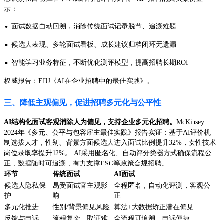
示：
·
面试数据自动回溯，消除传统面试记录脱节、追溯难题
·
候选人表现、多轮面试看板、成长建议归档闭环无遗漏
·
智能学习业务特征，不断优化测评模型，提高招聘长期ROI
权威报告：EIU《AI在企业招聘中的最佳实践》。
三、降低主观偏见，促进招聘多元化与公平性
AI结构化面试客观消除人为偏见，支持企业多元化招聘。
McKinsey
2024年《多元、公平与包容雇主最佳实践》报告实证：基于AI评价机
制选拔人才，性别、背景方面候选人进入面试比例提升32%，女性技术
岗位录取率提升12%。 AI采用匿名化、自动评分类器方式确保流程公
正，数据随时可追溯，有力支撑ESG等政策合规招聘。
环节
传统面试
AI面试
候选人隐私保
易受面试官主观影
全程匿名，自动化评测，客观公
护
响
正
多元化推进
性别/背景偏见风险
算法+大数据矫正潜在偏见
反馈与申诉
流程复杂，取证难
全流程可追溯，申诉便捷