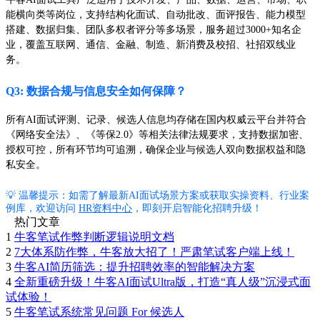
能横向类等岗位，支持结构化面试、自动批改、面评报告、能力模型
搭建、数据归集、团队多权者评分等多场景，服务超过3000+知名企
业，覆盖互联网、通信、金融、制造、新消费及校招、社招双线业
务。
Q3: 数据合规与信息安全如何保障？
所有AI面试评测、记录、候选人信息均存储在国内权威云平台并符合
《网络安全法》、《等保2.0》等相关法律法规要求，支持数据加密、
授权可控，所有环节均可追溯，确保企业与候选人双向数据权益和隐
私安全。
💡 温馨提示：如需了解最新AI面试场景方案或获取实操资料、行业案
例库，欢迎访问
HR资料中心
，即刻开启智能化招聘升级！
热门文章
1
牛客笔试作弊判断逻辑说明文档
2
7大体系防作弊，牛客放大招了！严肃笔试客户端上线！
3
牛客AI简历筛选：提升招聘效率的智能解决方案
4
全新重磅升级！牛客AI面试Ultra版，打造“真人级”沉浸式面
试体验！
5
牛客笔试系统常见问题 For 候选人