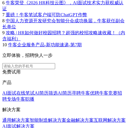
6
牛客荣登《2026 HR科技云图》，AI面试技术实力获权威认
证
7
重磅！牛客笔试客户端可防ChatGPT作弊
8
中国人力资源开发研究会智能分会成功换届，牛客获任副会
长单位
9
攻略 | HR如何做好校园招聘？超强的校招攻略速收藏！（内
含福利）
10
牛客企业服务产品-新功能速递-第7期
立即体验，招聘快人一步
免费试用
产品
AI面试
在线笔试
AI简历筛选
AI简历寻聘
牛客优聘
牛客竞赛
招
聘专场
牛客职播
解决方案
通用解决方案
智能制造解决方案
金融解决方案
互联网解决方案
AI面试解决方案