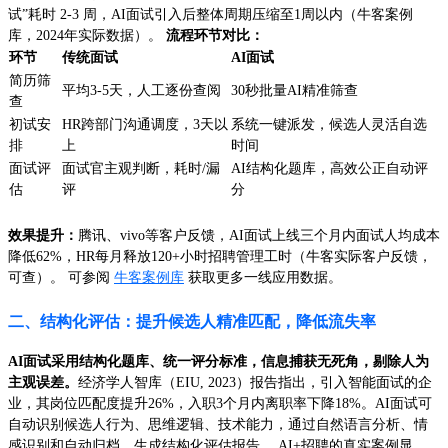
试”耗时 2-3 周，AI面试引入后整体周期压缩至1周以内（牛客案例
库，2024年实际数据）。
流程环节对比：
环节
传统面试
AI面试
简历筛
平均3-5天，人工逐份查阅
30秒批量AI精准筛查
查
初试安
HR跨部门沟通调度，3天以
系统一键派发，候选人灵活自选
排
上
时间
面试评
面试官主观判断，耗时/漏
AI结构化题库，高效公正自动评
估
评
分
效果提升：
腾讯、vivo等客户反馈，AI面试上线三个月内面试人均成本
降低62%，HR每月释放120+小时招聘管理工时（牛客实际客户反馈，
可查）。 可参阅
牛客案例库
获取更多一线应用数据。
二、结构化评估：提升候选人精准匹配，降低流失率
AI面试采用结构化题库、统一评分标准，信息捕获无死角，剔除人为
主观误差。
经济学人智库（EIU, 2023）报告指出，引入智能面试的企
业，其岗位匹配度提升26%，入职3个月内离职率下降18%。AI面试可
自动识别候选人行为、思维逻辑、技术能力，通过自然语言分析、情
感识别和自动归档，生成结构化评估报告。 AI+招聘的真实案例显