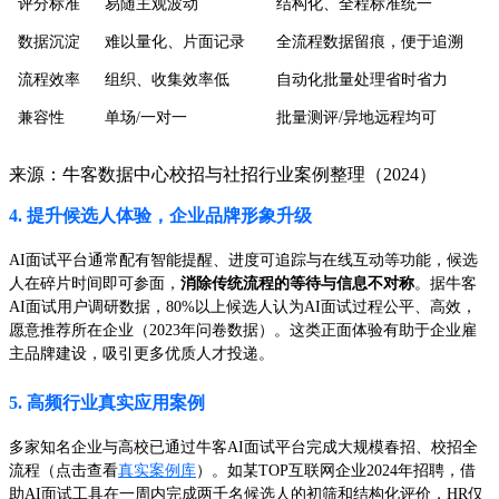
评分标准
易随主观波动
结构化、全程标准统一
数据沉淀
难以量化、片面记录
全流程数据留痕，便于追溯
流程效率
组织、收集效率低
自动化批量处理省时省力
兼容性
单场/一对一
批量测评/异地远程均可
来源：牛客数据中心校招与社招行业案例整理（2024）
4. 提升候选人体验，企业品牌形象升级
AI面试平台通常配有智能提醒、进度可追踪与在线互动等功能，候选
人在碎片时间即可参面，
消除传统流程的等待与信息不对称
。据牛客
AI面试用户调研数据，80%以上候选人认为AI面试过程公平、高效，
愿意推荐所在企业（2023年问卷数据）。这类正面体验有助于企业雇
主品牌建设，吸引更多优质人才投递。
5. 高频行业真实应用案例
多家知名企业与高校已通过牛客AI面试平台完成大规模春招、校招全
流程（点击查看
真实案例库
）。如某TOP互联网企业2024年招聘，借
助AI面试工具在一周内完成两千名候选人的初筛和结构化评价，HR仅