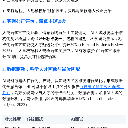
·
面试结果和评分自动归档，减少人为疏漏
·
支持远程、大规模校招/社招同测，实现海量候选人公正竞争
2. 客观公正评估，降低主观误差
人类面试官常受经验、情感影响而产生主观偏见。AI面试系统基于结
构化测评模型，确保
评分标准统一、过程可追溯
。科学研究显示，标
准化面试方式能使人才甄选公平性提升20%（Harvard Business Review,
2022）。大量校招和大规模面试实践中，AI有效减少了“面试官印象
分”影响，提高人才筛选准确率。
3. 数据驱动，科学人才画像与岗位匹配
AI能对候选人在行为、技能、认知能力等各维度进行量化，形成数据
化全息画像。HR可基于招聘工具的分析报告
（详细了解牛客AI面试工
具）
，高效发现岗位与人才的最佳匹配度。数据表明，采用AI面试的
数据分析后，岗位录用后90天内离职率降低15%（LinkedIn Talent
Insights, 2023）。
对比维度
传统面试
AI面试