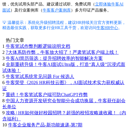
馈，优先试用头部产品。建议通过试听、免费试用（
立即体验牛客AI
面试
）及行业案例库（
牛客客户案例库
）多方印证产品服务。
💡 温馨提示：系统化升级招聘流程，建议HR持续关注官方资料更新，
精选最佳实践，获取更多行业HR工具干货，欢迎访问
牛客HR中心
。
热门文章
1
牛客笔试作弊判断逻辑说明文档
2
7大体系防作弊，牛客放大招了！严肃笔试客户端上线！
3
牛客AI简历筛选：提升招聘效率的智能解决方案
4
全新重磅升级！牛客AI面试Ultra版，打造“真人级”沉浸式面
试体验！
5
牛客笔试系统常见问题 For 候选人
6
牛客荣登《2026 HR科技云图》，AI面试技术实力获权威认
证
7
重磅！牛客笔试客户端可防ChatGPT作弊
8
中国人力资源开发研究会智能分会成功换届，牛客获任副会
长单位
9
攻略 | HR如何做好校园招聘？超强的校招攻略速收藏！（内
含福利）
10
牛客企业服务产品-新功能速递-第7期