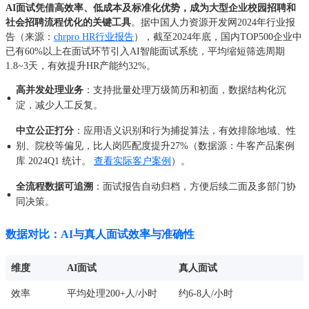
AI面试凭借高效率、低成本及标准化优势，成为大型企业校园招聘和
社会招聘流程优化的关键工具
。据中国人力资源开发网2024年行业报
告（来源：
chrpro HR行业报告
），截至2024年底，国内TOP500企业中
已有60%以上在面试环节引入AI智能面试系统，平均缩短筛选周期
1.8~3天，有效提升HR产能约32%。
高并发处理业务
：支持批量处理万级简历和初面，数据结构化沉
·
淀，减少人工反复。
中立公正打分
：应用语义识别和行为捕捉算法，有效排除地域、性
·
别、院校等偏见，比人岗匹配度提升27%（数据源：牛客产品案例
库 2024Q1 统计。
查看实际客户案例
）。
全流程数据可追溯
：面试报告自动归档，方便后续二面及多部门协
·
同决策。
数据对比：AI与真人面试效率与准确性
维度
AI面试
真人面试
效率
平均处理200+人/小时
约6-8人/小时