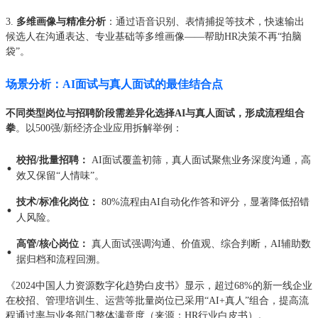
3.
多维画像与精准分析
：通过语音识别、表情捕捉等技术，快速输出
候选人在沟通表达、专业基础等多维画像——帮助HR决策不再“拍脑
袋”。
场景分析：AI面试与真人面试的最佳结合点
不同类型岗位与招聘阶段需差异化选择AI与真人面试，形成流程组合
拳
。以500强/新经济企业应用拆解举例：
校招/批量招聘：
AI面试覆盖初筛，真人面试聚焦业务深度沟通，高
·
效又保留“人情味”。
技术/标准化岗位：
80%流程由AI自动化作答和评分，显著降低招错
·
人风险。
高管/核心岗位：
真人面试强调沟通、价值观、综合判断，AI辅助数
·
据归档和流程回溯。
《2024中国人力资源数字化趋势白皮书》显示，超过68%的新一线企业
在校招、管理培训生、运营等批量岗位已采用“AI+真人”组合，提高流
程通过率与业务部门整体满意度（来源：HR行业白皮书）。