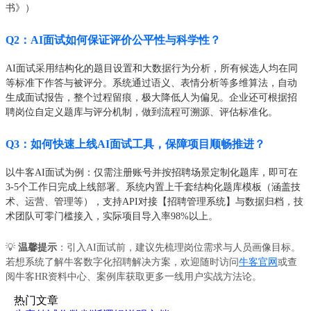
书》）
Q2：AI面试如何保证评价公平性与科学性？
AI面试采用结构化的题目设置和大数据行为分析，所有候选人均在同
等标准下作答与被评分。系统通过语义、表情分析等多维算法，自动
生成面试报告，整个过程留痕，极大降低人为偏见。企业还可根据招
聘岗位自定义题库与评分机制，做到流程可溯源、评估标准化。
Q3：如何快速上线AI面试工具，保障项目顺畅推进？
以牛客AI面试为例：仅需注册账号并按招聘场景定制化题库，即可在
3-5个工作日完成上线部署。系统内置上千套结构化题库模板（涵盖技
术、运营、管理等），支持API对接【招聘管理系统】与数据归档，技
术团队可零门槛接入，实际项目导入率98%以上。
💡
温馨提示
：引入AI面试前，建议先梳理岗位需求与人员画像目标。
若想系统了解牛客数字化招聘解决方案，欢迎随时访问
牛客官网
或查
阅牛客HR资料中心、案例库获取更多一线用户实战方法论。
热门文章