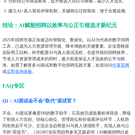
分阶段公示筛选标准，提升候选人信任与体验，减少人才流失。
建立AI+真人双轮评审机制，关键岗位过程留痕，便于合规追溯。
结论：AI赋能招聘以效率与公正引领选才新纪元
2025年招聘市场正加速迈向智能化、数据化。以AI为代表的数字招聘
工具，已成为人力资源管理升级、降本增效的关键要素。企业需根据
实际用工结构，科学配置AI与真人面试流程，在提升组织招聘效率，
节省人力资源管理成本的同时，最大程度保证人才选拔的公平与精
准。如需了解更多AI面试和数字化招聘实践方案，欢迎访问
牛客官网
或
立即咨询体验
。
FAQ专区
Q1：AI面试会不会“取代”面试官？
不会。AI面试更像是HR的数字助手，它高效完成批量标准筛选，降低
了初筛人力负担。但核心岗位、管理岗位和价值观评估环节，人机协
同依然必不可少。主流企业趋势是AI与真人强强联手，实现人效与公
平的“双提升”。（2024行业应用趋势参见艾媒咨询《AI赋能招聘白皮