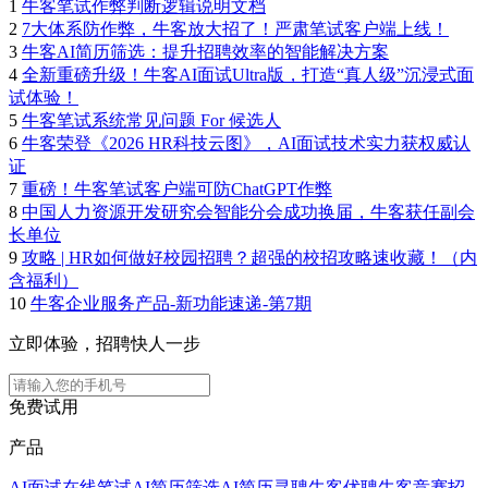
1
牛客笔试作弊判断逻辑说明文档
2
7大体系防作弊，牛客放大招了！严肃笔试客户端上线！
3
牛客AI简历筛选：提升招聘效率的智能解决方案
4
全新重磅升级！牛客AI面试Ultra版，打造“真人级”沉浸式面
试体验！
5
牛客笔试系统常见问题 For 候选人
6
牛客荣登《2026 HR科技云图》，AI面试技术实力获权威认
证
7
重磅！牛客笔试客户端可防ChatGPT作弊
8
中国人力资源开发研究会智能分会成功换届，牛客获任副会
长单位
9
攻略 | HR如何做好校园招聘？超强的校招攻略速收藏！（内
含福利）
10
牛客企业服务产品-新功能速递-第7期
立即体验，招聘快人一步
免费试用
产品
AI面试
在线笔试
AI简历筛选
AI简历寻聘
牛客优聘
牛客竞赛
招