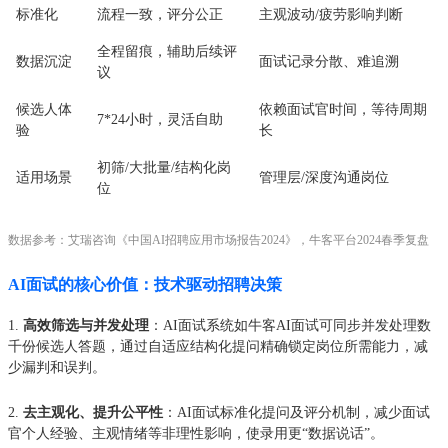
标准化
流程一致，评分公正
主观波动/疲劳影响判断
全程留痕，辅助后续评
数据沉淀
面试记录分散、难追溯
议
候选人体
依赖面试官时间，等待周期
7*24小时，灵活自助
验
长
初筛/大批量/结构化岗
适用场景
管理层/深度沟通岗位
位
数据参考：艾瑞咨询《中国AI招聘应用市场报告2024》，牛客平台2024春季复盘
AI面试的核心价值：技术驱动招聘决策
1.
高效筛选与并发处理
：AI面试系统如牛客AI面试可同步并发处理数
千份候选人答题，通过自适应结构化提问精确锁定岗位所需能力，减
少漏判和误判。
2.
去主观化、提升公平性
：AI面试标准化提问及评分机制，减少面试
官个人经验、主观情绪等非理性影响，使录用更“数据说话”。