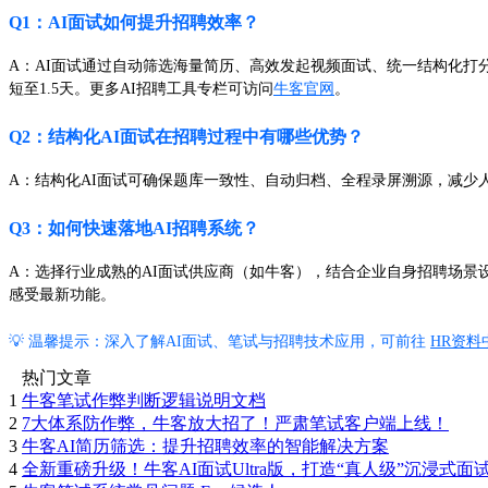
Q1：AI面试如何提升招聘效率？
A：AI面试通过自动筛选海量简历、高效发起视频面试、统一结构化打分
短至1.5天。更多AI招聘工具专栏可访问
牛客官网
。
Q2：结构化AI面试在招聘过程中有哪些优势？
A：结构化AI面试可确保题库一致性、自动归档、全程录屏溯源，减
Q3：如何快速落地AI招聘系统？
A：选择行业成熟的AI面试供应商（如牛客），结合企业自身招聘场
感受最新功能。
💡 温馨提示：深入了解AI面试、笔试与招聘技术应用，可前往
HR资料
热门文章
1
牛客笔试作弊判断逻辑说明文档
2
7大体系防作弊，牛客放大招了！严肃笔试客户端上线！
3
牛客AI简历筛选：提升招聘效率的智能解决方案
4
全新重磅升级！牛客AI面试Ultra版，打造“真人级”沉浸式面