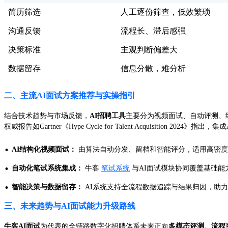
简历筛选
人工逐份筛查，低效繁琐
沟通反馈
流程长、滞后感强
决策标准
主观判断偏差大
数据留存
信息分散，难分析
二、主流AI面试方案推荐与实操指引
结合技术趋势与市场反馈，
AI招聘工具
主要分为视频面试、自动评测、
权威报告如Gartner《Hype Cycle for Talent Acquisition
·
AI结构化视频面试：
由算法自动分发、留档和智能评分，适用高密
·
自动化笔试系统集成：
牛客
笔试系统
与AI面试模块协同覆盖基础
·
智能决策与数据留存：
AI系统支持全流程数据追踪与结果归因，助力
三、未来趋势与AI面试能力升级路线
牛客AI面试
为代表的全链路数字化招聘体系未来正向
多模态评测、流程