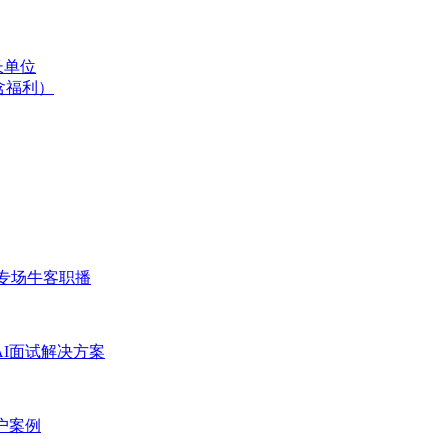
长单位
含福利）
专场
牛客职播
AI面试解决方案
户案例