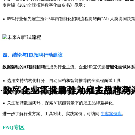
麦肯锡《2024全球招聘数字化白皮书》显示：
·
85%行业领先雇主预计3年内智能化招聘流程将转向“AI+人类协同决策
四、结论与HR招聘行动建议
数据驱动的AI智能招聘
已成为行业主流。企业HR宜优选
智能化面试体系
·
选用支持结构化打分、自动归档和智能推荐的全流程面试工具；
·70%企业将批量引入AI多模态
·数字化AI工具将推动雇主品牌
·
建立明确的人才画像和组织能力模型，增强招聘决策的科学性与一致
·
关注招聘数据闭环，探索AI赋能背景下的雇主品牌差异化。
进一步了解行业方案、工具对比、实践案例，可访问
牛客案例库
。
FAQ专区