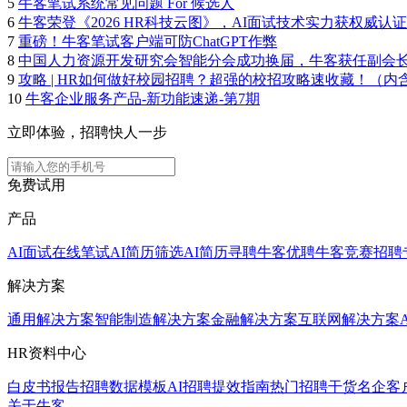
5
牛客笔试系统常见问题 For 候选人
6
牛客荣登《2026 HR科技云图》，AI面试技术实力获权威认证
7
重磅！牛客笔试客户端可防ChatGPT作弊
8
中国人力资源开发研究会智能分会成功换届，牛客获任副会
9
攻略 | HR如何做好校园招聘？超强的校招攻略速收藏！（内
10
牛客企业服务产品-新功能速递-第7期
立即体验，招聘快人一步
免费试用
产品
AI面试
在线笔试
AI简历筛选
AI简历寻聘
牛客优聘
牛客竞赛
招聘
解决方案
通用解决方案
智能制造解决方案
金融解决方案
互联网解决方案
HR资料中心
白皮书报告
招聘数据模板
AI招聘提效指南
热门招聘干货
名企客
关于牛客