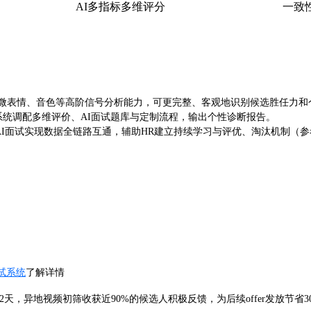
AI多指标多维评分
一致
、微表情、音色等高阶信号分析能力，可更完整、客观地识别候选胜任力和
务系统调配多维评价、AI面试题库与定制流程，输出个性诊断报告。
现数据全链路互通，辅助HR建立持续学习与评优、淘汰机制（参考Data Bridge 
试系统
了解详情
2天，异地视频初筛收获近90%的候选人积极反馈，为后续offer发放节省