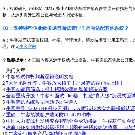
A：权威研究（SHRM,2023）指出AI辅助面试在预设多维度评价
核，从源头提升过程公正与候选人阳光体验。
Q3：支持哪些企业级多场景面试管理？是否适配其他系统？
A：牛客AI面试覆盖校招、社招、管理培训、研发技术等全用工场景，支
理。详见
牛客官网
。
💡
温馨提示：
本页面内容来源于权威行业报告、牛客实践案例及公开数据
热门文章
1
牛客笔试作弊判断逻辑说明文档
2
7大体系防作弊，牛客放大招了！严肃笔试客户端上线！
3
牛客AI简历筛选：提升招聘效率的智能解决方案
4
全新重磅升级！牛客AI面试Ultra版，打造“真人级”沉浸式面
5
牛客笔试系统常见问题 For 候选人
6
牛客荣登《2026 HR科技云图》，AI面试技术实力获权威认证
7
重磅！牛客笔试客户端可防ChatGPT作弊
8
中国人力资源开发研究会智能分会成功换届，牛客获任副会
9
攻略 | HR如何做好校园招聘？超强的校招攻略速收藏！（内
10
牛客企业服务产品-新功能速递-第7期