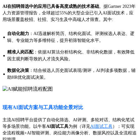
AI在招聘筛选中的应用已具备高度成熟的技术基础
。据Gartner 2023年
人力资源管理报告，全球超过55%的大型企业已引入AI面试技术，应
用场景覆盖校招、社招、实习生及中高端人才筛查。其中:
自动化能力
：AI迅速解析简历、结构化面试、评测候选人表达、逻
·
辑、专业能力等多维特征，提升初筛智能化水平。
精准人岗匹配
：依据AI算法分析结构化、非结构化数据，有效降低
·
因主观判断导致的人才流失风险。
数据化决策
：结合候选人历史面试表现/测评，AI判读多项数据，辅
·
助HR优化面试决策。
现有AI面试方案与工具功能全景对比
主流AI招聘平台提供了自动化筛选、AI评测、多轮对话、结构化笔试
等多场景功能。以牛客
AI面试工具
为例（详见
AI面试工具
）：可实现
全流程视频+AI智能评测、岗位能力画像分析、数据风控以及全流程追
踪管理。