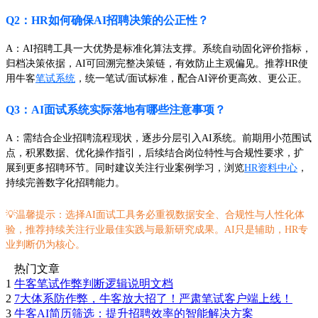
Q2：HR如何确保AI招聘决策的公正性？
A：AI招聘工具一大优势是标准化算法支撑。系统自动固化评价指标，
归档决策依据，AI可回溯完整决策链，有效防止主观偏见。推荐HR使
用牛客
笔试系统
，统一笔试/面试标准，配合AI评价更高效、更公正。
Q3：AI面试系统实际落地有哪些注意事项？
A：需结合企业招聘流程现状，逐步分层引入AI系统。前期用小范围试
点，积累数据、优化操作指引，后续结合岗位特性与合规性要求，扩
展到更多招聘环节。同时建议关注行业案例学习，浏览
HR资料中心
，
持续完善数字化招聘能力。
💡温馨提示：选择AI面试工具务必重视数据安全、合规性与人性化体
验，推荐持续关注行业最佳实践与最新研究成果。AI只是辅助，HR专
业判断仍为核心。
热门文章
1
牛客笔试作弊判断逻辑说明文档
2
7大体系防作弊，牛客放大招了！严肃笔试客户端上线！
3
牛客AI简历筛选：提升招聘效率的智能解决方案