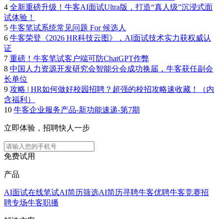
4
全新重磅升级！牛客AI面试Ultra版，打造“真人级”沉浸式面
试体验！
5
牛客笔试系统常见问题 For 候选人
6
牛客荣登《2026 HR科技云图》，AI面试技术实力获权威认
证
7
重磅！牛客笔试客户端可防ChatGPT作弊
8
中国人力资源开发研究会智能分会成功换届，牛客获任副会
长单位
9
攻略 | HR如何做好校园招聘？超强的校招攻略速收藏！（内
含福利）
10
牛客企业服务产品-新功能速递-第7期
立即体验，招聘快人一步
免费试用
产品
AI面试
在线笔试
AI简历筛选
AI简历寻聘
牛客优聘
牛客竞赛
招
聘专场
牛客职播