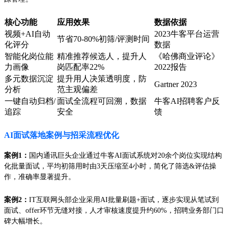
核心功能
应用效果
数据依据
视频+AI自动
2023牛客平台运营
节省70-80%初筛/评测时间
化评分
数据
智能化岗位能
精准推荐候选人，提升人
《哈佛商业评论》
力画像
岗匹配率22%
2022报告
多元数据沉淀
提升用人决策透明度，防
Gartner 2023
分析
范主观偏差
一键自动归档/
面试全流程可回溯，数据
牛客AI招聘客户反
追踪
安全
馈
AI面试落地案例与招采流程优化
案例1：
国内通讯巨头企业通过牛客AI面试系统对20余个岗位实现结构
化批量面试，平均初筛用时由3天压缩至4小时，简化了筛选&评估操
作，准确率显著提升。
案例2：
IT互联网头部企业采用AI批量刷题+面试，逐步实现从笔试到
面试、offer环节无缝对接，人才审核速度提升约60%，招聘业务部门口
碑大幅增长。