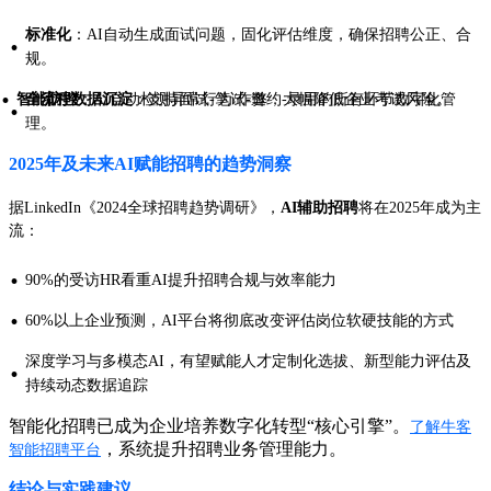
标准化
：AI自动生成面试问题，固化评估维度，确保招聘公正、合
·
规。
·
智能防控
全流程数据沉淀
：AI自动检测异常行为/作弊，大幅降低企业考试风险。
：支持面试-笔试-邀约-录用的所有环节数字化管
·
理。
2025年及未来AI赋能招聘的趋势洞察
据LinkedIn《2024全球招聘趋势调研》，
AI辅助招聘
将在2025年成为主
流：
·
90%的受访HR看重AI提升招聘合规与效率能力
·
60%以上企业预测，AI平台将彻底改变评估岗位软硬技能的方式
深度学习与多模态AI，有望赋能人才定制化选拔、新型能力评估及
·
持续动态数据追踪
智能化招聘已成为企业培养数字化转型“核心引擎”。
了解牛客
，系统提升招聘业务管理能力。
智能招聘平台
结论与实践建议