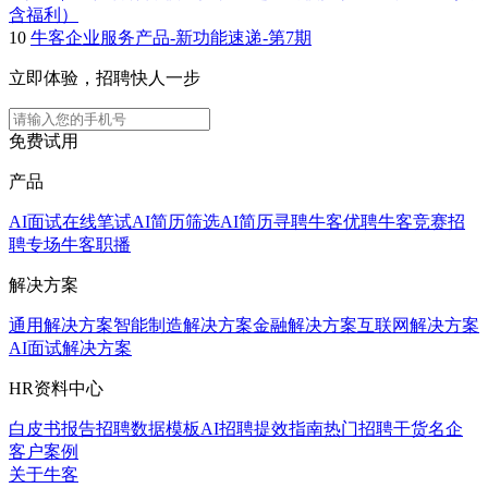
含福利）
10
牛客企业服务产品-新功能速递-第7期
立即体验，招聘快人一步
免费试用
产品
AI面试
在线笔试
AI简历筛选
AI简历寻聘
牛客优聘
牛客竞赛
招
聘专场
牛客职播
解决方案
通用解决方案
智能制造解决方案
金融解决方案
互联网解决方案
AI面试解决方案
HR资料中心
白皮书报告
招聘数据模板
AI招聘提效指南
热门招聘干货
名企
客户案例
关于牛客