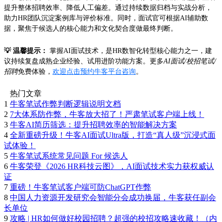
提升整体招聘效率、降低人工偏差。通过持续数据归档与实战分析，
助力HR团队沉淀案例库与评价标准。同时，面试官可根据AI辅助数
据，聚焦于候选人的核心能力和文化契合度做最终判断。
💡 温馨提示：
掌握AI面试技术，是HR数智化转型核心能力之一，建
议持续复盘成熟企业经验、试用进阶功能方案。更多
AI面试/校招笔试/
招聘
免费体验，
欢迎点击预约牛客平台咨询
。
热门文章
1
牛客笔试作弊判断逻辑说明文档
2
7大体系防作弊，牛客放大招了！严肃笔试客户端上线！
3
牛客AI简历筛选：提升招聘效率的智能解决方案
4
全新重磅升级！牛客AI面试Ultra版，打造“真人级”沉浸式面
试体验！
5
牛客笔试系统常见问题 For 候选人
6
牛客荣登《2026 HR科技云图》，AI面试技术实力获权威认
证
7
重磅！牛客笔试客户端可防ChatGPT作弊
8
中国人力资源开发研究会智能分会成功换届，牛客获任副会
长单位
9
攻略 | HR如何做好校园招聘？超强的校招攻略速收藏！（内