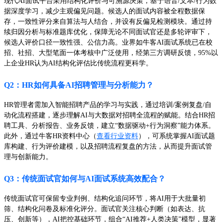
现代AI面试平台采用结构化评价与可溯源决策，基于语音/文本/行为数
据深度学习，减少主观偏见问题。候选人的面试内容被全程数据保
存，一致性评分来自算法与人结合，并设有反偏见检测模块。通过持
续归因分析与标准题库优化，保障无论不同面试官还是多轮评审下，
候选人评价口径一致性强、公信力高。业界如牛客AI面试系统已在校
招、社招、大型笔面一体考核中广泛使用，经第三方调研反馈，95%以
上企业HR认为AI结构化评估比传统流程更科学。
Q2：HR如何具备AI招聘管理与分析能力？
HR管理者需加入智能招聘产品的学习与实践，通过培训/案例复盘/自
动化流程搭建，逐步理解AI与大数据对招聘全流程的赋能。结合HR招
聘工具、分析报告、业务反馈，建立“数据驱动+行为洞察”能力体系。
此外，通过牛客HR资料中心（
查看行业资料
），可系统掌握AI面试题
库构建、行为评价建模，以及招聘流程复盘的方法，从而提升面试管
理与创新能力。
Q3：传统面试官如何与AI面试系统高效配合？
传统面试官可保留专业判例、结构化追问环节，将AI用于大批量初
筛、结构化问卷及标准化评分。面试官关注核心判断（如表达、抗
压、创新等），AI把控基础环节，组合“AI推荐+人类决策”模型，显著