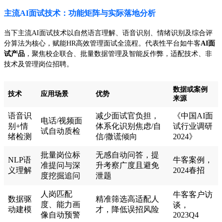
主流AI面试技术：功能矩阵与实际落地分析
当下主流AI面试技术以自然语言理解、语音识别、情绪识别及综合评
分算法为核心，赋能HR高效管理面试全流程。代表性平台如牛客
AI面
试产品
，聚焦校企联合、批量数据管理及智能反作弊，适配技术、非
技术及管理岗位招聘。
数据或案例
技术
应用场景
优势
来源
语音识
减少面试官负担，
《中国AI面
电话/视频面
别+情
体系化识别焦虑/自
试行业调研
试自动质检
绪检测
信/撒谎倾向
2024》
批量岗位标
无感自动问答，提
NLP语
牛客案例，
准提问与深
升考察广度且避免
义理解
2024春招
度挖掘追问
泄题
人岗匹配
牛客客户访
数据驱
精准筛选高适配人
度、能力画
谈，
动建模
才，降低误招风险
像自动预警
2023Q4