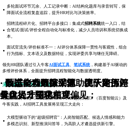
多轮面试环节冗余、人工记录中断：AI结构化题库与录音转写，保
·
障面试全流程复盘追踪，提升HR对比与决策效率。
招聘流程碎片化、招聘平台多接口：集成式
招聘系统
统一入口，结
·
合笔试/面试/评价全程自动化与标准化，减少人员培训和系统切换成
本。
面试官流失/评价标准不一：AI评分体系保障一贯性与客观性，组合
·
行为指标、文本语义及数据特征，实现评委共享与继任无障碍。
领先HR团队通过引入牛客
AI面试工具
、
笔试系统
，构建基于AI驱动的
多维评价体系，全面提升招聘流程智能化与数据透明度。
· 面试全程数据采集，统一简历评
· 动态能力画像，辅助团队定位差
· 数据自动追踪溯源，便于跨部门
未来趋势与HR落地建议
价口径，弱化主观偏见；
异化人才需求；
复盘提升招聘精度。
根据第三方研究《AI赋能招聘2024-2025趋势洞察》（百度智能云）及
牛客实践，AI招聘工具发展将呈现三大走向：
大模型驱动下的“超级招聘官”：人岗智能匹配、候选人情感和能力
·
多模态识别、新型推演问答等，为高阶人才遴选提供新引擎。