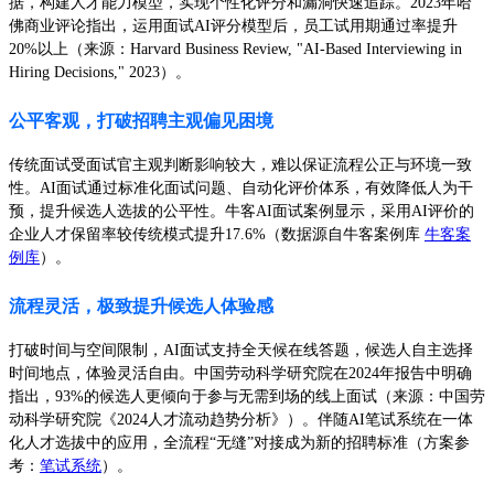
据，构建人才能力模型，实现个性化评分和漏洞快速追踪。2023年哈
佛商业评论指出，运用面试AI评分模型后，员工试用期通过率提升
20%以上（来源：Harvard Business Review, "AI-Based Interviewing in
Hiring Decisions," 2023）。
公平客观，打破招聘主观偏见困境
传统面试受面试官主观判断影响较大，难以保证流程公正与环境一致
性。AI面试通过标准化面试问题、自动化评价体系，有效降低人为干
预，提升候选人选拔的公平性。牛客AI面试案例显示，采用AI评价的
企业人才保留率较传统模式提升17.6%（数据源自牛客案例库
牛客案
例库
）。
流程灵活，极致提升候选人体验感
打破时间与空间限制，AI面试支持全天候在线答题，候选人自主选择
时间地点，体验灵活自由。中国劳动科学研究院在2024年报告中明确
指出，93%的候选人更倾向于参与无需到场的线上面试（来源：中国劳
动科学研究院《2024人才流动趋势分析》）。伴随AI笔试系统在一体
化人才选拔中的应用，全流程“无缝”对接成为新的招聘标准（方案参
考：
笔试系统
）。