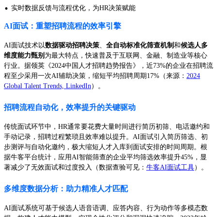
·
实时数据反馈与流程优化，为HR决策赋能
AI面试：重塑招聘流程的效率引擎
AI面试技术以
数据驱动招聘决策
、
全自动标准化筛查机制
和
候选人多
维度能力甄别
为最大特点，快速普及于互联网、金融、制造业等核心
行业。据领英《2024中国人才招聘趋势报告》，近73%的企业在招聘流
程至少采用一次AI辅助决策，缩短平均招聘周期17%（来源：
2024
Global Talent Trends, LinkedIn
）。
招聘流程自动化，效率提升的关键驱动
传统面试环节中，HR通常要花费大量时间进行简历初筛、电话邀约和
手动记录，招聘过程繁琐且效率难以提升。AI面试引入简历筛选、初
步测评与自动化邀约，极大缩短人才入库到面试安排的时间周期。根
据牛客平台统计，应用AI智能筛查的企业平均筛选效率提升45%，显
著减少了无效面试和过度投入（数据查验可见：
牛客AI面试工具
）。
多维度数据分析：助力精准人才匹配
AI面试系统可基于候选人语音语调、应答内容、行为动作等多模态数