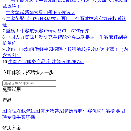
4
全新重磅升级！牛客AI面试Ultra版，打造“真人级”沉浸式面
试体验！
5
牛客笔试系统常见问题 For 候选人
6
牛客荣登《2026 HR科技云图》，AI面试技术实力获权威认
证
7
重磅！牛客笔试客户端可防ChatGPT作弊
8
中国人力资源开发研究会智能分会成功换届，牛客获任副会
长单位
9
攻略 | HR如何做好校园招聘？超强的校招攻略速收藏！（内
含福利）
10
牛客企业服务产品-新功能速递-第7期
立即体验，招聘快人一步
免费试用
产品
AI面试
在线笔试
AI简历筛选
AI简历寻聘
牛客优聘
牛客竞赛
招
聘专场
牛客职播
解决方案