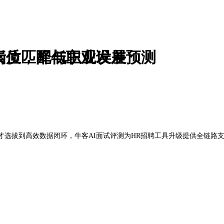
素质，降低主观误差
岗位匹配与职业发展预测
才选拔到高效数据闭环，牛客AI面试评测为HR招聘工具升级提供全链路