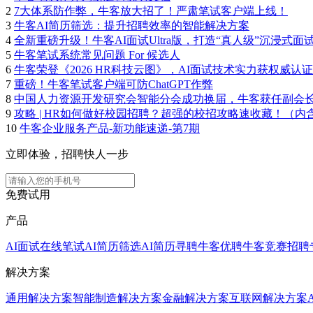
2
7大体系防作弊，牛客放大招了！严肃笔试客户端上线！
3
牛客AI简历筛选：提升招聘效率的智能解决方案
4
全新重磅升级！牛客AI面试Ultra版，打造“真人级”沉浸式面
5
牛客笔试系统常见问题 For 候选人
6
牛客荣登《2026 HR科技云图》，AI面试技术实力获权威认证
7
重磅！牛客笔试客户端可防ChatGPT作弊
8
中国人力资源开发研究会智能分会成功换届，牛客获任副会
9
攻略 | HR如何做好校园招聘？超强的校招攻略速收藏！（内
10
牛客企业服务产品-新功能速递-第7期
立即体验，招聘快人一步
免费试用
产品
AI面试
在线笔试
AI简历筛选
AI简历寻聘
牛客优聘
牛客竞赛
招聘
解决方案
通用解决方案
智能制造解决方案
金融解决方案
互联网解决方案