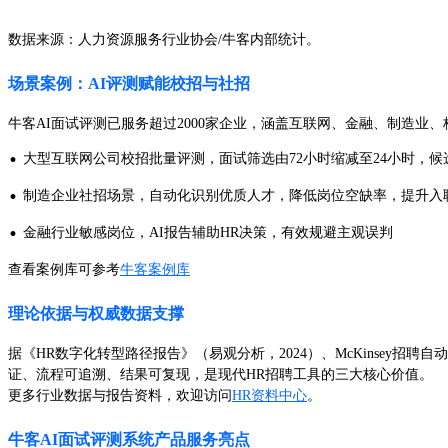
数据来源：人力资源服务行业协会/牛客内部统计。
场景案例：AI评测赋能校招与社招
牛客AI面试评测已服务超过2000家企业，涵盖互联网、金融、制造业
·
大型互联网公司校招批量评测，面试筛选由72小时缩减至24小时，
·
制造企业社招场景，自动化识别优质人才，降低岗位空缺率，提升入
·
金融行业敏感岗位，AI报告辅助HR决策，有效规避主观误判
查看案例库可参考
牛客案例库
理论依据与权威数据支撑
据《HR数字化转型路径报告》（易观分析，2024）、McKinsey招聘
证、流程可追溯、结果可复现，是现代HR招聘工具的三大核心价值。
更多行业数据与报告资料，欢迎访问
HR资料中心
。
牛客AI面试评测系统产品服务亮点