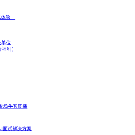
试体验！
长单位
含福利）
专场
牛客职播
AI面试解决方案