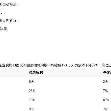
JD自动筛选；
化；
选人沟通力；
持决策。
企业实施AI面试评测后招聘周期平均缩短35%，人力成本下降22%，岗位
传统招聘
牛客
6天
2天
26%
7%
75%
89%
950
740