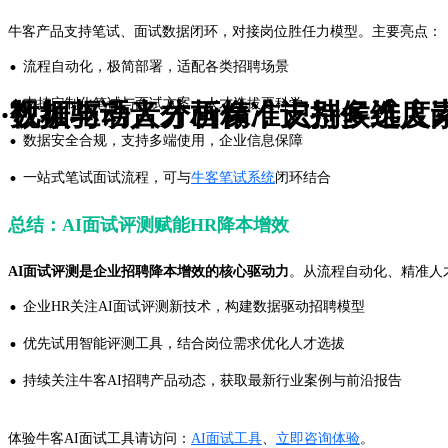
牛客产品支持笔试、面试数据闭环，对接岗位胜任力模型。主要亮点：
·
流程自动化，极简部署，适配各类招聘场景
·
支持定制化笔试与面试方案，人才选拔更科学
·视频与语音分析精准识别候选人
·数据驱动人才画像，支持多维度
·
数据安全合规，支持多端使用，企业信息保障
·
一站式笔试面试流程，可与
牛客笔试系统
闭环结合
总结：AI面试评测赋能HR降本增效
AI面试评测是企业招聘降本增效的核心驱动力
。从流程自动化、精准人
·
企业HR关注AI面试评测新技术，构建数据驱动招聘模型
·
优先试用智能评测工具，结合岗位需求优化人才选拔
·
持续关注牛客AI招聘产品动态，获取最新行业案例与前沿报告
体验牛客AI面试工具请访问：
AI面试工具
、
立即咨询体验
。