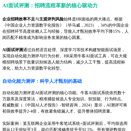
AI面试评测：招聘流程革新的核心驱动力
企业招聘效率不足
与
主观评判风险
始终是HR面临的两大痛点。根据
《中国企业人力资源数字化报告》（毕马威，2023），34%的中国企业
在招聘环节高度依赖人工与经验，导致人才甄别效率平均下降15%，人
岗匹配不精准成为影响业务发展的核心因素。
AI面试评测
通过自然语言处理、深度学习等技术构建智能面试场景，
实现自动化能力测评与行为分析。HR采用牛客AI面试工具，可在大规
模招聘场景下批量识别候选人能力结构，减少人工干预，提高流程标
准化，助力人力资源数字化转型。
自动化能力测评：科学人才甄别的基础
自动化能力测评是AI面试评测的核心功能。牛客AI面试系统依托数十
万题库及深度算法，精准捕捉候选人专业知识、软技能、行为特点。
权威数据（《中国AI人才报告》-智研咨询，2024）显示，AI测评可将
初筛效率提升2-4倍，有效避免错漏人才、提升整体招聘质量。
实际案例：某互联网企业采用牛客笔试系统+面试评测后，平均筛选周
期从12天缩短至3天，岗位匹配准确率提升至92.5%。所有测评数据自