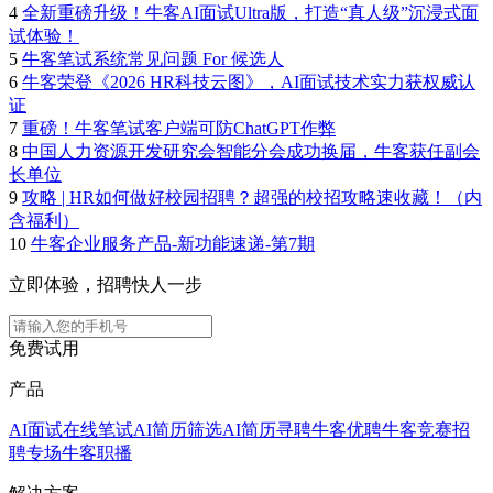
4
全新重磅升级！牛客AI面试Ultra版，打造“真人级”沉浸式面
试体验！
5
牛客笔试系统常见问题 For 候选人
6
牛客荣登《2026 HR科技云图》，AI面试技术实力获权威认
证
7
重磅！牛客笔试客户端可防ChatGPT作弊
8
中国人力资源开发研究会智能分会成功换届，牛客获任副会
长单位
9
攻略 | HR如何做好校园招聘？超强的校招攻略速收藏！（内
含福利）
10
牛客企业服务产品-新功能速递-第7期
立即体验，招聘快人一步
免费试用
产品
AI面试
在线笔试
AI简历筛选
AI简历寻聘
牛客优聘
牛客竞赛
招
聘专场
牛客职播