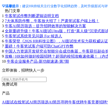
💡温馨提示：
建议HR持续关注行业数字化招聘趋势，及时升级面试与
热门文章
1
牛客笔试作弊判断逻辑说明文档
2
7大体系防作弊，牛客放大招了！严肃笔试客户端上线！
3
牛客AI简历筛选：提升招聘效率的智能解决方案
4
全新重磅升级！牛客AI面试Ultra版，打造“真人级”沉浸式面
5
牛客笔试系统常见问题 For 候选人
6
牛客荣登《2026 HR科技云图》，AI面试技术实力获权威认证
7
重磅！牛客笔试客户端可防ChatGPT作弊
8
中国人力资源开发研究会智能分会成功换届，牛客获任副会
9
攻略 | HR如何做好校园招聘？超强的校招攻略速收藏！（内
10
牛客企业服务产品-新功能速递-第7期
立即体验，招聘快人一步
免费试用
产品
AI面试
在线笔试
AI简历筛选
AI简历寻聘
牛客优聘
牛客竞赛
招聘