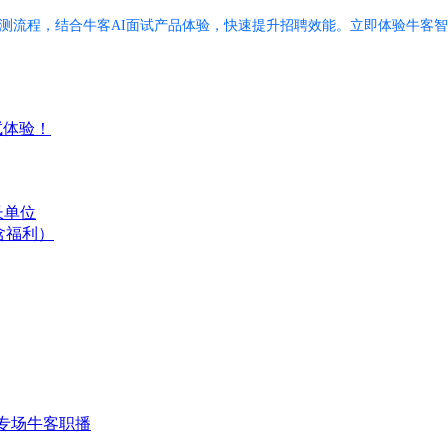
评测流程，结合牛客AI面试产品体验，快速提升招聘效能。立即体验牛客
试体验！
长单位
含福利）
专场
牛客职播