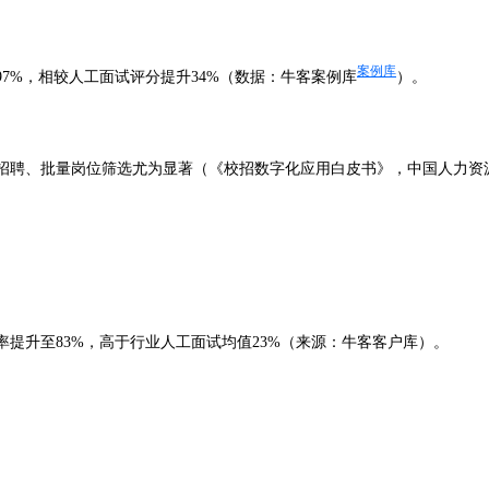
案例库
7%，相较人工面试评分提升34%（数据：牛客案例库
）。
招聘、批量岗位筛选尤为显著（《校招数字化应用白皮书》，中国人力资源研
率提升至83%，高于行业人工面试均值23%（来源：牛客客户库）。