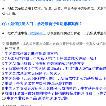
A：AI面试系统适用于技术、管理、运营、销售等多种类型岗位。尤其
动化升级。
Q3：如何快速入门，学习最新行业动态和案例？
A：推荐关注牛客
HR资料中心
获取智能招聘趋势解读、工具实践手册
💡
温馨提示：
本内容数据与论据均来自公开行业权威报告或真实AI招聘
热门文章
1
牛客笔试作弊判断逻辑说明文档
2
7大体系防作弊，牛客放大招了！严肃笔试客户端上线！
3
牛客AI简历筛选：提升招聘效率的智能解决方案
4
全新重磅升级！牛客AI面试Ultra版，打造“真人级”沉浸式面
5
牛客笔试系统常见问题 For 候选人
6
牛客荣登《2026 HR科技云图》，AI面试技术实力获权威认证
7
重磅！牛客笔试客户端可防ChatGPT作弊
8
中国人力资源开发研究会智能分会成功换届，牛客获任副会
9
攻略 | HR如何做好校园招聘？超强的校招攻略速收藏！（内
10
牛客企业服务产品-新功能速递-第7期