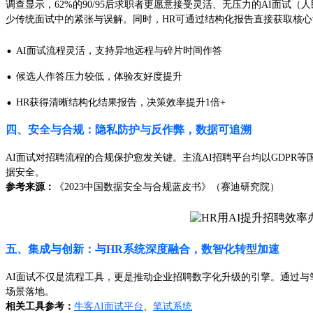
调查显示，62%的90/95后求职者更愿意接受灵活、无压力的AI面试
少传统面试中的紧张与误解。同时，HR可通过结构化报告直接获取核
·
AI面试流程灵活，支持异地远程与碎片时间作答
·
候选人作答压力较低，体验友好度提升
·
HR获得清晰结构化结果报告，决策效率提升1倍+
四、安全与合规：隐私防护与反作弊，数据可追溯
AI面试对招聘流程的合规保护愈发关键。主流AI招聘平台均以GDPR
据安全。
参考来源：
《2023中国数据安全与合规蓝皮书》（赛迪研究院）
五、集成与创新：与HR系统深度融合，数智化转型加速
AI面试不仅是流程工具，更是推动企业招聘数字化升级的引擎。通过与笔
场景落地。
相关工具参考：
牛客AI面试平台
、
笔试系统