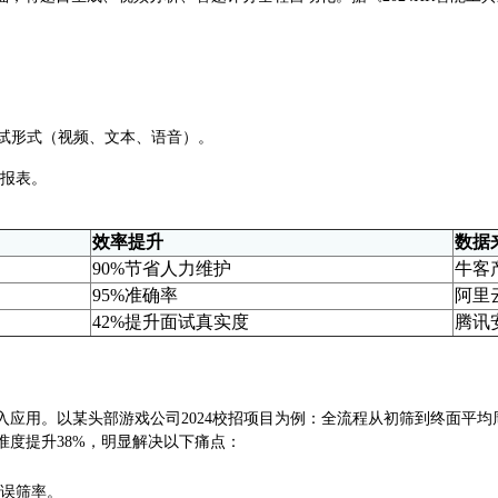
面试形式（视频、文本、语音）。
度报表。
效率提升
数据
90%节省人力维护
牛客
95%准确率
阿里
42%提升面试真实度
腾讯
用。以某头部游戏公司2024校招项目为例：全流程从初筛到终面平均周期
精准度提升38%，明显解决以下痛点：
、误筛率。