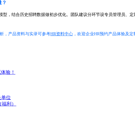
量？
力模型，结合历史招聘数据做初步优化。团队建议分环节设专员管理员、
分析，产品资料与实录可参考
HR资料中心
，欢迎企业HR预约产品体验及定
试体验！
长单位
含福利）