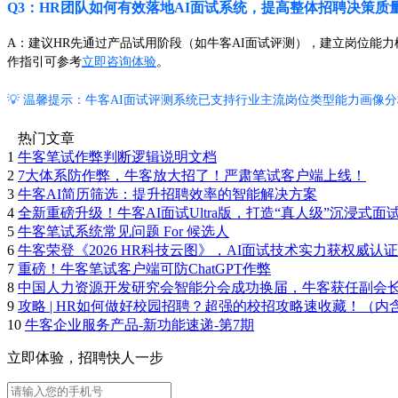
Q3：HR团队如何有效落地AI面试系统，提高整体招聘决策质
A：建议HR先通过产品试用阶段（如牛客AI面试评测），建立岗位能
作指引可参考
立即咨询体验
。
💡 温馨提示：牛客AI面试评测系统已支持行业主流岗位类型能力画像
热门文章
1
牛客笔试作弊判断逻辑说明文档
2
7大体系防作弊，牛客放大招了！严肃笔试客户端上线！
3
牛客AI简历筛选：提升招聘效率的智能解决方案
4
全新重磅升级！牛客AI面试Ultra版，打造“真人级”沉浸式面
5
牛客笔试系统常见问题 For 候选人
6
牛客荣登《2026 HR科技云图》，AI面试技术实力获权威认证
7
重磅！牛客笔试客户端可防ChatGPT作弊
8
中国人力资源开发研究会智能分会成功换届，牛客获任副会
9
攻略 | HR如何做好校园招聘？超强的校招攻略速收藏！（内
10
牛客企业服务产品-新功能速递-第7期
立即体验，招聘快人一步