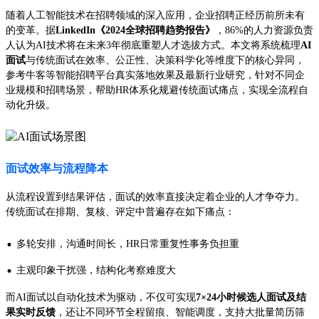
随着人工智能技术在招聘领域的深入应用，企业招聘正经历前所未有
的变革。据
LinkedIn《2024全球招聘趋势报告》
，86%的人力资源负责
人认为AI技术将在未来3年彻底重塑人才选拔方式。本文将系统梳理
AI
面试
与传统面试在效率、公正性、决策科学化等维度下的核心异同，
参考牛客等智能招聘平台真实落地效果及最新行业研究，针对不同企
业规模和招聘场景，帮助HR体系化规避传统面试痛点，实现全流程自
动化升级。
面试效率与流程降本
从流程设置到结果评估，面试的效率直接决定着企业的人才争夺力。
传统面试在排期、复核、评定中普遍存在如下痛点：
·
多轮安排，沟通时间长，HR日常重复性事务负担重
·
主观印象干扰强，结构化考察难度大
而AI面试以自动化技术为驱动，不仅可实现
7×24小时候选人面试及结
果实时反馈
，还让不同环节全程留痕、智能调度，支持大批量简历筛