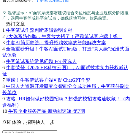
合人才选拔效率。
了解笔试系统方案
💡 温馨提示：AI面试系统部署建议结合岗位难度与企业规模分阶段推
广，选用牛客等成熟平台试点，确保落地可控、效果前置。
热门文章
1
牛客笔试作弊判断逻辑说明文档
2
7大体系防作弊，牛客放大招了！严肃笔试客户端上线！
3
牛客AI简历筛选：提升招聘效率的智能解决方案
4
全新重磅升级！牛客AI面试Ultra版，打造“真人级”沉浸式面
试体验！
5
牛客笔试系统常见问题 For 候选人
6
牛客荣登《2026 HR科技云图》，AI面试技术实力获权威认
证
7
重磅！牛客笔试客户端可防ChatGPT作弊
8
中国人力资源开发研究会智能分会成功换届，牛客获任副会
长单位
9
攻略 | HR如何做好校园招聘？超强的校招攻略速收藏！（内
含福利）
10
牛客企业服务产品-新功能速递-第7期
立即体验，招聘快人一步