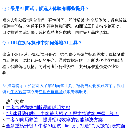
Q：采用AI面试，候选人体验有哪些提升？
候选人能获得“标准流程、弹性时间、即时反馈”的全新体验，避免传统
招聘中等待、沟通不畅和评判模糊问题。AI面试工具支持多轮互动、
自动推送面试结果，减轻应聘者焦虑感，同时提升品牌形象。
Q：HR在实际操作中如何落地AI工具？
建议HR团队从小规模试用开始，结合岗位画像与招聘需求，选择侧重
自动筛选、结构化评估的平台。通过数据反馈，不断迭代优化招聘流
程，保障落地顺畅。同时可查阅行业资料、案例库借鉴领先企业经
验。
💡 温馨提示：如需深入了解AI面试工具、招聘自动化实践方案，欢迎
访问
牛客官网
或点击
立即咨询体验
获取专属服务。
热门文章
1
牛客笔试作弊判断逻辑说明文档
2
7大体系防作弊，牛客放大招了！严肃笔试客户端上线！
3
牛客AI简历筛选：提升招聘效率的智能解决方案
4
全新重磅升级！牛客AI面试Ultra版，打造“真人级”沉浸式面