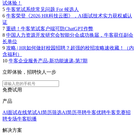
试体验！
5
牛客笔试系统常见问题 For 候选人
6
牛客荣登《2026 HR科技云图》，AI面试技术实力获权威认
证
7
重磅！牛客笔试客户端可防ChatGPT作弊
8
中国人力资源开发研究会智能分会成功换届，牛客获任副会
长单位
9
攻略 | HR如何做好校园招聘？超强的校招攻略速收藏！（内
含福利）
10
牛客企业服务产品-新功能速递-第7期
立即体验，招聘快人一步
免费试用
产品
AI面试
在线笔试
AI简历筛选
AI简历寻聘
牛客优聘
牛客竞赛
招
聘专场
牛客职播
解决方案