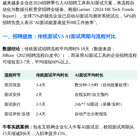
越来越多企业在2024招聘季引入AI招聘工具和AI面试方案，将流程自
动化与数据分析贯穿招聘全链条。根据Gartner《2024 HR Tech Trends
Report》，全球75%的领先企业已启动AI面试与测评系统试点，54%的
招聘负责人表示“AI面试能显著提升HR工作效率”。
一、招聘提效：传统面试VS AI面试周期与流程对比
数据结论：
传统面试招聘流程平均用时9-18天（数据来源：
HRoot《2023招聘流程白皮书》），而采用AI面试工具的企业招聘流程
可缩短至3-7天，平均缩短60%以上。
流程环节
传统面试平均时长
AI面试平均时长
简历筛选
3-4天
数分钟-1小时（自动批量处理）
面试安排
2天
在线实时/自主预约
面试执行
2-5天
24h*7 AI面试（录播/实时）
面试评价/反馈
2-4天
自动产出分析报告
牛客实践案例：
知名互联网企业引入牛客AI面试后，校招面试周期从
15天缩减到6天，入职率提升15%。