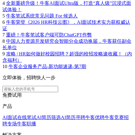
4
全新重磅升级！牛客AI面试Ultra版，打造“真人级”沉浸式面
试体验！
5
牛客笔试系统常见问题 For 候选人
6
牛客荣登《2026 HR科技云图》，AI面试技术实力获权威认
证
7
重磅！牛客笔试客户端可防ChatGPT作弊
8
中国人力资源开发研究会智能分会成功换届，牛客获任副会
长单位
9
攻略 | HR如何做好校园招聘？超强的校招攻略速收藏！（内
含福利）
10
牛客企业服务产品-新功能速递-第7期
立即体验，招聘快人一步
免费试用
产品
AI面试
在线笔试
AI简历筛选
AI简历寻聘
牛客优聘
牛客竞赛
招
聘专场
牛客职播
解决方案