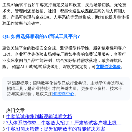
主流AI面试平台如牛客支持自定义题库设置、灵活场景切换。无论技
术岗、管理岗还是校招、社招，都能快速生成匹配度高的能力评测方
案。产品可实现与企业OA、人事系统等无缝集成，助力HR提升整体招
聘工作效率与准确性。
Q3: 如何选择靠谱的AI面试工具平台?
建议关注平台的数据安全合规、测评模型科学性、服务稳定性和客户
口碑。企业可优先体验市场领先厂商如牛客的免费试用服务，查看行
业实际案例与产品性能评测，结合实际招聘需求落地，减少踩坑风
险。 如需AI面试/笔试系统试用、深度方案定制，可
立即咨询体验
。
💡 温馨提示：招聘数字化转型已成行业共识。主动学习并选型AI
招聘工具，是企业持续引才的关键力量。更多专业资料、技术干
货与实操经验，建议关注
HR资料中心
。
热门文章
1
牛客笔试作弊判断逻辑说明文档
2
7大体系防作弊，牛客放大招了！严肃笔试客户端上线！
3
牛客AI简历筛选：提升招聘效率的智能解决方案