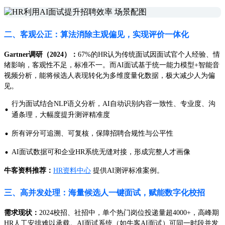
二、客观公正：算法消除主观偏见，实现评价一体化
Gartner调研（2024）：
67%的HR认为传统面试因面试官个人经验、情
绪影响，客观性不足，标准不一。而AI面试基于统一能力模型+智能音
视频分析，能将候选人表现转化为多维度量化数据，极大减少人为偏
见。
行为面试结合NLP语义分析，AI自动识别内容一致性、专业度、沟
·
通条理，大幅度提升测评精准度
·
所有评分可追溯、可复核，保障招聘合规性与公平性
·
AI面试数据可和企业HR系统无缝对接，形成完整人才画像
牛客资料推荐：
HR资料中心
提供AI测评标准案例。
三、高并发处理：海量候选人一键面试，赋能数字化校招
需求现状：
2024校招、社招中，单个热门岗位投递量超4000+，高峰期
HR人工安排难以承载。AI面试系统（如牛客AI面试）可同一时段并发