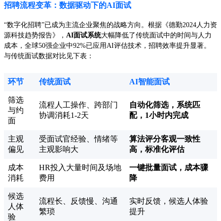
招聘流程变革：数据驱动下的AI面试
“数字化招聘”已成为主流企业聚焦的战略方向。根据《德勤2024人力资
源科技趋势报告》，
AI面试系统
大幅降低了传统面试中的时间与人力
成本，全球50强企业中92%已应用AI评估技术，招聘效率提升显著。
与传统面试数据对比见下表：
环节
传统面试
AI智能面试
筛选
流程人工操作、跨部门
自动化筛选，系统匹
与约
协调消耗1-2天
配，1小时内完成
面
主观
受面试官经验、情绪等
算法评分客观一致性
偏见
主观影响大
高，标准化评估
成本
HR投入大量时间及场地
一键批量面试，成本骤
消耗
费用
降
候选
流程长、反馈慢、沟通
实时反馈，候选人体验
人体
繁琐
提升
验