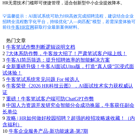
HR无需技术门槛即可便捷管理，适合创新型中小企业提效降本。
💡温馨提示：AI面试系统可助力HR高效完成招聘流程，建议结合企业
招聘全流程数字化平台，持续优化“人—岗匹配”模型，若需深度体验可
前往
牛客HR官网
获取行业最新案例材料。
热门文章
1
牛客笔试作弊判断逻辑说明文档
2
7大体系防作弊，牛客放大招了！严肃笔试客户端上线！
3
牛客AI简历筛选：提升招聘效率的智能解决方案
4
全新重磅升级！牛客AI面试Ultra版，打造“真人级”沉浸式面
试体验！
5
牛客笔试系统常见问题 For 候选人
6
牛客荣登《2026 HR科技云图》，AI面试技术实力获权威认
证
7
重磅！牛客笔试客户端可防ChatGPT作弊
8
中国人力资源开发研究会智能分会成功换届，牛客获任副会
长单位
9
攻略 | HR如何做好校园招聘？超强的校招攻略速收藏！（内
含福利）
10
牛客企业服务产品-新功能速递-第7期