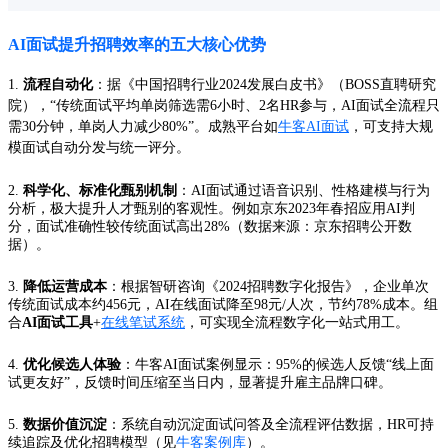
AI面试提升招聘效率的五大核心优势
1.
流程自动化
：据《中国招聘行业2024发展白皮书》（BOSS直聘研究
院），“传统面试平均单岗筛选需6小时、2名HR参与，AI面试全流程只
需30分钟，单岗人力减少80%”。成熟平台如
牛客AI面试
，可支持大规
模面试自动分发与统一评分。
2.
科学化、标准化甄别机制
：AI面试通过语音识别、性格建模与行为
分析，极大提升人才甄别的客观性。例如京东2023年春招应用AI判
分，面试准确性较传统面试高出28%（数据来源：京东招聘公开数
据）。
3.
降低运营成本
：根据智研咨询《2024招聘数字化报告》，企业单次
传统面试成本约456元，AI在线面试降至98元/人次，节约78%成本。组
合
AI面试工具
+
在线笔试系统
，可实现全流程数字化一站式用工。
4.
优化候选人体验
：牛客AI面试案例显示：95%的候选人反馈“线上面
试更友好”，反馈时间压缩至当日内，显著提升雇主品牌口碑。
5.
数据价值沉淀
：系统自动沉淀面试问答及全流程评估数据，HR可持
续追踪及优化招聘模型（见
牛客案例库
）。