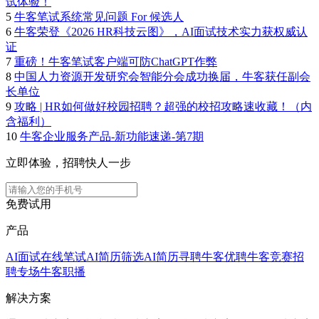
试体验！
5
牛客笔试系统常见问题 For 候选人
6
牛客荣登《2026 HR科技云图》，AI面试技术实力获权威认
证
7
重磅！牛客笔试客户端可防ChatGPT作弊
8
中国人力资源开发研究会智能分会成功换届，牛客获任副会
长单位
9
攻略 | HR如何做好校园招聘？超强的校招攻略速收藏！（内
含福利）
10
牛客企业服务产品-新功能速递-第7期
立即体验，招聘快人一步
免费试用
产品
AI面试
在线笔试
AI简历筛选
AI简历寻聘
牛客优聘
牛客竞赛
招
聘专场
牛客职播
解决方案