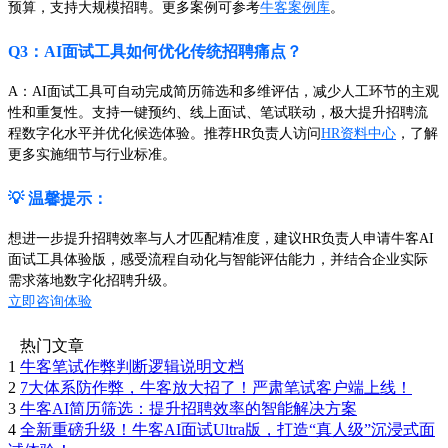
预算，支持大规模招聘。更多案例可参考
牛客案例库
。
Q3：AI面试工具如何优化传统招聘痛点？
A：AI面试工具可自动完成简历筛选和多维评估，减少人工环节的主观
性和重复性。支持一键预约、线上面试、笔试联动，极大提升招聘流
程数字化水平并优化候选体验。推荐HR负责人访问
HR资料中心
，了解
更多实施细节与行业标准。
💡 温馨提示：
想进一步提升招聘效率与人才匹配精准度，建议HR负责人申请牛客AI
面试工具体验版，感受流程自动化与智能评估能力，并结合企业实际
需求落地数字化招聘升级。
立即咨询体验
热门文章
1
牛客笔试作弊判断逻辑说明文档
2
7大体系防作弊，牛客放大招了！严肃笔试客户端上线！
3
牛客AI简历筛选：提升招聘效率的智能解决方案
4
全新重磅升级！牛客AI面试Ultra版，打造“真人级”沉浸式面