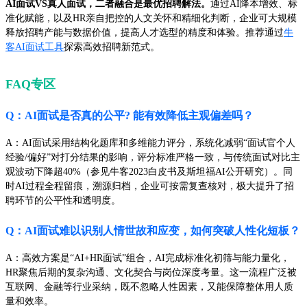
AI面试VS真人面试，二者融合是最优招聘解法。
通过AI降本增效、标
准化赋能，以及HR亲自把控的人文关怀和精细化判断，企业可大规模
释放招聘产能与数据价值，提高人才选型的精度和体验。推荐通过
牛
客AI面试工具
探索高效招聘新范式。
FAQ专区
Q：AI面试是否真的公平? 能有效降低主观偏差吗？
A：AI面试采用结构化题库和多维能力评分，系统化减弱“面试官个人
经验/偏好”对打分结果的影响，评分标准严格一致，与传统面试对比主
观波动下降超40%（参见牛客2023白皮书及斯坦福AI公开研究）。同
时AI过程全程留痕，溯源归档，企业可按需复查核对，极大提升了招
聘环节的公平性和透明度。
Q：AI面试难以识别人情世故和应变，如何突破人性化短板？
A：高效方案是“AI+HR面试”组合，AI完成标准化初筛与能力量化，
HR聚焦后期的复杂沟通、文化契合与岗位深度考量。这一流程广泛被
互联网、金融等行业采纳，既不忽略人性因素，又能保障整体用人质
量和效率。