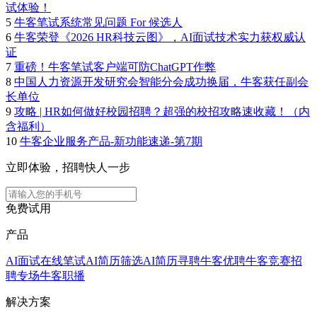
试体验！
5
牛客笔试系统常见问题 For 候选人
6
牛客荣登《2026 HR科技云图》，AI面试技术实力获权威认
证
7
重磅！牛客笔试客户端可防ChatGPT作弊
8
中国人力资源开发研究会智能分会成功换届，牛客获任副会
长单位
9
攻略 | HR如何做好校园招聘？超强的校招攻略速收藏！（内
含福利）
10
牛客企业服务产品-新功能速递-第7期
立即体验，招聘快人一步
免费试用
产品
AI面试
在线笔试
AI简历筛选
AI简历寻聘
牛客优聘
牛客竞赛
招
聘专场
牛客职播
解决方案