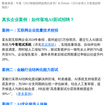
数据来源：牛客《2023智能招聘趋势白皮书》& Deloitte《2023全球人力资源趋势
报告》
真实企业案例：如何落地AI面试招聘？
案例一：互联网企业批量技术校招
某头部互联网企业2024年春招，面对超过5万份简历。通过引入AI面试
系统与
牛客笔试系统
（详见
笔试系统
），实现批量筛选、自动评估和
推送调度。用时较人工缩短70%，面试客观评分一致性从人评的76%提
升至91%。企业报告显示，最终录用者后续试用期通过率较以往提升约
20%。
案例二：金融行业结构化能力面试
某银行采用AI结构化面试解决跨区域、时差难题。AI系统支持场景还
原及评分，为500+分支同期岗位统一评估标准。结合人工复审面，提
升候选人与岗位贴合度，HR反馈“高质量面试分层筛查精度提升
30%+”。（
更多案例
）
案例三：AI优化候选人体验