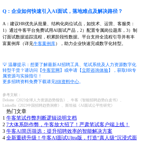
Q：企业如何快速引入AI面试，落地难点及解决路径？
A：建议HR优先从批量、结构化岗位试点，如技术、运营、客服类：
1）通过牛客平台免费试用AI面试产品，2）配置专属岗位题库，3）制
订面试数据追踪流程，积累阶段性数据。平台支持全流程引导并有丰
富案例库（详见
牛客案例库
），助力企业快速完成数字化转型。
💡 温馨提示：想要了解最新AI招聘工具、笔试系统及人力资源数字化
转型干货？请访问【
牛客官网
】或申请【
立即咨询体验
】，获取HR专
属资源与实操指引！
更多招聘资料免费下载请见
HR资料中心
。
参考文献：
Deloitte《2023全球人力资源趋势报告》、牛客《智能招聘趋势白皮书》、
LinkedIn《2023中国招聘趋势洞察》、斯坦福《AI面试公平性研究》
热门文章
1
牛客笔试作弊判断逻辑说明文档
2
7大体系防作弊，牛客放大招了！严肃笔试客户端上线！
3
牛客AI简历筛选：提升招聘效率的智能解决方案
4
全新重磅升级！牛客AI面试Ultra版，打造“真人级”沉浸式面