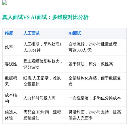
真人面试VS AI面试：多维度对比分析
维度
人工面试
AI面试
人工排期，平均处理1
自动流转，24小时批量处理，
效率
人/30分钟
可达500人/天
受主观经验影响较大，
客观性
基于算法，评分一致性高
评分波动
数据积
纸质/人工记录，难以
全部结构化存档，便于数据复
累
全量跟踪
盘
成本结
人力和时间投入高
一次性部署，多岗位分摊成本
构
候选人
需配合HR时间，流程
灵活约面，24小时支持，提高
体验
反复通知
候选人完面率