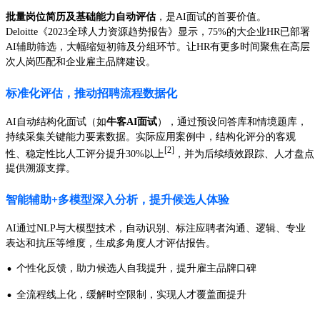
批量岗位简历及基础能力自动评估
，是AI面试的首要价值。
Deloitte《2023全球人力资源趋势报告》显示，75%的大企业HR已部署
AI辅助筛选，大幅缩短初筛及分组环节。让HR有更多时间聚焦在高层
次人岗匹配和企业雇主品牌建设。
标准化评估，推动招聘流程数据化
AI自动结构化面试（如
牛客AI面试
），通过预设问答库和情境题库，
持续采集关键能力要素数据。实际应用案例中，结构化评分的客观
[2]
性、稳定性比人工评分提升30%以上
，并为后续绩效跟踪、人才盘点
提供溯源支撑。
智能辅助+多模型深入分析，提升候选人体验
AI通过NLP与大模型技术，自动识别、标注应聘者沟通、逻辑、专业
表达和抗压等维度，生成多角度人才评估报告。
·
个性化反馈，助力候选人自我提升，提升雇主品牌口碑
·
全流程线上化，缓解时空限制，实现人才覆盖面提升