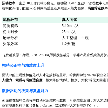
招聘效率
一直是HR工作的核心痛点。据德勤《2023企业HR管理数字化
结构化评估，能在3-5分钟内高质量还原候选人能力画像，
岗位筛选效率
流程环节
真人面试
简历初筛
5-10min/人
初面时长
25min/人
记录分析
人工整理，主观
决策效率
1-2天/批
（数据来源：德勤、IDC 2023AI招聘效能报告，牛客产品企业实测反馈
招聘公正性与精准度上升
面试中的主观性和偏见对人才选拔影响显著。哈佛商学院2022年职业公
人能力、素质与岗位适合度
，极大降低“地域、性别、外貌”等无关因素
数据驱动的决策与复盘能力
AI面试在招聘全流程中自动沉淀结构化数据，可多维度追溯，对人才选
业实现决策科学化（参见：Gartner《2023数字人才管理趋势》）。