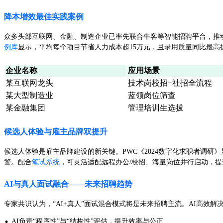
降本增效最佳实践案例
众多头部互联网、金融、制造企业已率先联合牛客等智能招聘平台，推
例库
显示，平均每个项目节省人力成本超15万元，且录用质量同比最高提
企业名称
应用场景
某互联网龙头
技术岗校招+社招全流程
某大型制造业
蓝领岗位筛查
某金融集团
管理培训生选拔
候选人体验与雇主品牌双提升
候选人体验是雇主品牌建设的新关键。PWC《2024数字化求职者调研》
警。配合
笔试系统
，可灵活适配远程办公/校招、海量岗位并行启动，
AI与真人面试融合——未来招聘趋势
专家共识认为，“AI+真人”面试混合模式将是未来招聘主流。AI高效
·
AI负责“程序性”与“结构性”评估，提升效率与公正