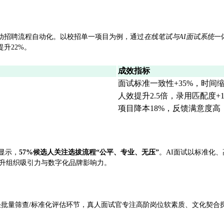
动招聘流程自动化。以校招单一项目为例，通过
在线笔试与AI面试系统
一
升22%。
成效指标
面试标准一致性+35%，时间缩
人效提升2.5倍，录用匹配度+1
项目降本18%，反馈满意度高
显示，
57%候选人关注选拔流程“公平、专业、无压”
。AI面试以标准化
提升组织吸引力与数字化品牌影响力。
解决批量筛查/标准化评估环节，真人面试官专注高阶岗位软素质、文化契