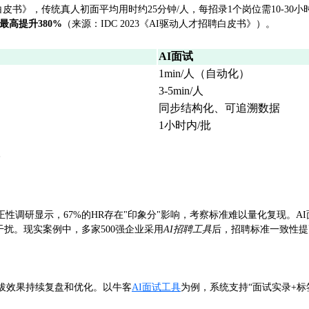
白皮书》，传统真人初面平均用时约25分钟/人，每招录1个岗位需10-30
最高提升380%
（来源：IDC 2023《AI驱动人才招聘白皮书》）。
AI面试
1min/人（自动化）
3-5min/人
同步结构化、可追溯数据
1小时内/批
）
正性调研显示，67%的HR存在"印象分"影响，考察标准难以量化复现。
干扰。现实案例中，多家500强企业采用
AI招聘工具
后，招聘标准一致性提
拔效果持续复盘和优化。以牛客
AI面试工具
为例，系统支持“面试实录+