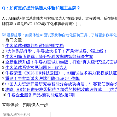
Q：如何更好提升候选人体验和雇主品牌？
A：AI面试+笔试系统能力可实现候选人“在线便捷、过程透明、反馈
牌口碑（详见PWC《2024数字化求职者调研》）。
💡 温馨提示：如需体验AI面试系统和自动化招聘工具，了解更多数字
热门文章
1
牛客笔试作弊判断逻辑说明文档
2
7大体系防作弊，牛客放大招了！严肃笔试客户端上线！
3
牛客AI简历筛选：提升招聘效率的智能解决方案
4
全新重磅升级！牛客AI面试Ultra版，打造“真人级”沉浸式面
5
牛客笔试系统常见问题 For 候选人
6
牛客荣登《2026 HR科技云图》，AI面试技术实力获权威认证
7
重磅！牛客笔试客户端可防ChatGPT作弊
8
中国人力资源开发研究会智能分会成功换届，牛客获任副会
9
攻略 | HR如何做好校园招聘？超强的校招攻略速收藏！（内
10
牛客企业服务产品-新功能速递-第7期
立即体验，招聘快人一步