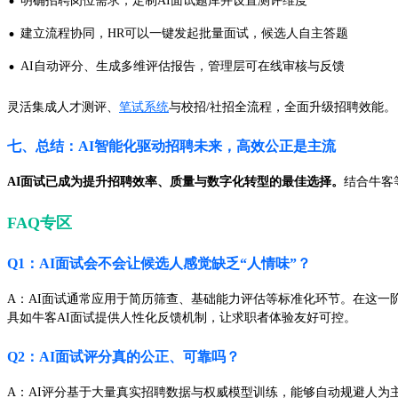
·
明确招聘岗位需求，定制AI面试题库并设置测评维度
·
建立流程协同，HR可以一键发起批量面试，候选人自主答题
·
AI自动评分、生成多维评估报告，管理层可在线审核与反馈
灵活集成人才测评、
笔试系统
与校招/社招全流程，全面升级招聘效能。
七、总结：AI智能化驱动招聘未来，高效公正是主流
AI面试已成为提升招聘效率、质量与数字化转型的最佳选择。
结合牛客
FAQ专区
Q1：AI面试会不会让候选人感觉缺乏“人情味”？
A：AI面试通常应用于简历筛查、基础能力评估等标准化环节。在这一
具如牛客AI面试提供人性化反馈机制，让求职者体验友好可控。
Q2：AI面试评分真的公正、可靠吗？
A：AI评分基于大量真实招聘数据与权威模型训练，能够自动规避人为主观影响，