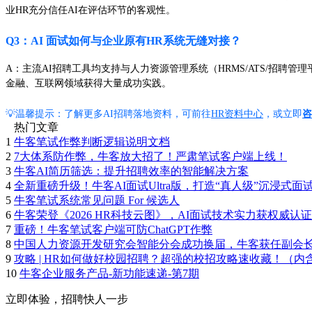
业HR充分信任AI在评估环节的客观性。
Q3：AI 面试如何与企业原有HR系统无缝对接？
A：主流AI招聘工具均支持与人力资源管理系统（HRMS/ATS/招聘
金融、互联网领域获得大量成功实践。
💡温馨提示：了解更多AI招聘落地资料，可前往
HR资料中心
，或立即
咨
热门文章
1
牛客笔试作弊判断逻辑说明文档
2
7大体系防作弊，牛客放大招了！严肃笔试客户端上线！
3
牛客AI简历筛选：提升招聘效率的智能解决方案
4
全新重磅升级！牛客AI面试Ultra版，打造“真人级”沉浸式面
5
牛客笔试系统常见问题 For 候选人
6
牛客荣登《2026 HR科技云图》，AI面试技术实力获权威认证
7
重磅！牛客笔试客户端可防ChatGPT作弊
8
中国人力资源开发研究会智能分会成功换届，牛客获任副会
9
攻略 | HR如何做好校园招聘？超强的校招攻略速收藏！（内
10
牛客企业服务产品-新功能速递-第7期
立即体验，招聘快人一步