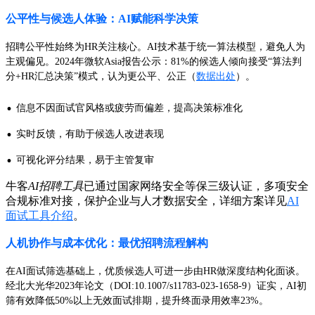
公平性与候选人体验：AI赋能科学决策
招聘公平性始终为HR关注核心。AI技术基于统一算法模型，避免人为
主观偏见。2024年微软Asia报告公示：81%的候选人倾向接受“算法判
分+HR汇总决策”模式，认为更公平、公正（
数据出处
）。
·
信息不因面试官风格或疲劳而偏差，提高决策标准化
·
实时反馈，有助于候选人改进表现
·
可视化评分结果，易于主管复审
牛客
AI招聘工具
已通过国家网络安全等保三级认证，多项安全
合规标准对接，保护企业与人才数据安全，详细方案详见
AI
面试工具介绍
。
人机协作与成本优化：最优招聘流程解构
在AI面试筛选基础上，优质候选人可进一步由HR做深度结构化面谈。
经北大光华2023年论文（DOI:10.1007/s11783-023-1658-9）证实，AI初
筛有效降低50%以上无效面试排期，提升终面录用效率23%。