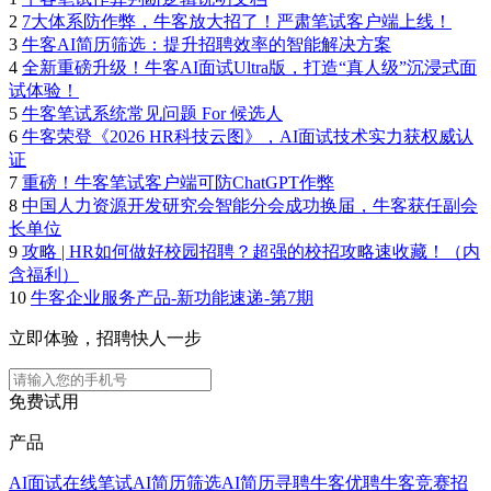
2
7大体系防作弊，牛客放大招了！严肃笔试客户端上线！
3
牛客AI简历筛选：提升招聘效率的智能解决方案
4
全新重磅升级！牛客AI面试Ultra版，打造“真人级”沉浸式面
试体验！
5
牛客笔试系统常见问题 For 候选人
6
牛客荣登《2026 HR科技云图》，AI面试技术实力获权威认
证
7
重磅！牛客笔试客户端可防ChatGPT作弊
8
中国人力资源开发研究会智能分会成功换届，牛客获任副会
长单位
9
攻略 | HR如何做好校园招聘？超强的校招攻略速收藏！（内
含福利）
10
牛客企业服务产品-新功能速递-第7期
立即体验，招聘快人一步
免费试用
产品
AI面试
在线笔试
AI简历筛选
AI简历寻聘
牛客优聘
牛客竞赛
招