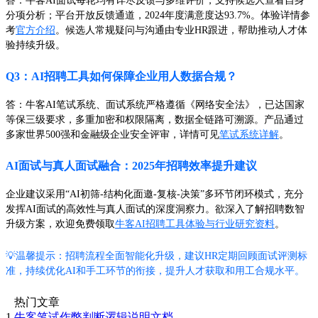
答：牛客AI面试每轮均有详尽反馈与多维评价，支持候选人查看自身
分项分析；平台开放反馈通道，2024年度满意度达93.7%。体验详情参
考
官方介绍
。候选人常规疑问与沟通由专业HR跟进，帮助推动人才体
验持续升级。
Q3：AI招聘工具如何保障企业用人数据合规？
答：牛客AI笔试系统、面试系统严格遵循《网络安全法》，已达国家
等保三级要求，多重加密和权限隔离，数据全链路可溯源。产品通过
多家世界500强和金融级企业安全评审，详情可见
笔试系统详解
。
AI面试与真人面试融合：2025年招聘效率提升建议
企业建议采用“AI初筛-结构化面邀-复核-决策”多环节闭环模式，充分
发挥AI面试的高效性与真人面试的深度洞察力。欲深入了解招聘数智
升级方案，欢迎免费领取
牛客AI招聘工具体验与行业研究资料
。
💡温馨提示：招聘流程全面智能化升级，建议HR定期回顾面试评测标
准，持续优化AI和手工环节的衔接，提升人才获取和用工合规水平。
热门文章
1
牛客笔试作弊判断逻辑说明文档