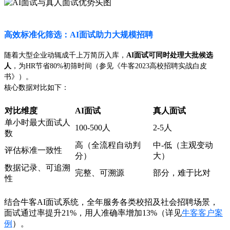
高效标准化筛选：AI面试助力大规模招聘
随着大型企业动辄成千上万简历入库，
AI面试可同时处理大批候选
人
，为HR节省80%初筛时间（参见《牛客2023高校招聘实战白皮
书》）。
核心数据对比如下：
对比维度
AI面试
真人面试
单小时最大面试人
100-500人
2-5人
数
高（全流程自动判
中-低（主观变动
评估标准一致性
分）
大）
数据记录、可追溯
完整、可溯源
部分，难于比对
性
结合牛客AI面试系统，全年服务各类校招及社会招聘场景，
面试通过率提升21%，用人准确率增加13%（详见
牛客客户案
例
）。