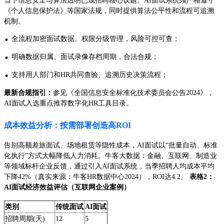
当下信息安全与算法透明已成招聘核心议题。AI面试系统须严格遵守
《个人信息保护法》等国家法规，同时提供算法公平性和流程可追溯
机制。
·
全流程加密面试数据、权限分级管理，风险可控可查；
·
明确数据归属、面试录像存档周期，合法合规；
·
支持用人部门和HR共同查验、追溯历史决策流程；
最新合规指引：
参见《全国信息安全标准化技术委员会公告2024》，
AI面试入选重点推荐数字化HR工具目录。
成本效益分析：按需部署创造高ROI
告别高额差旅面试、场地租赁等隐性成本，AI面试以“批量自动、标准
化执行”方式大幅降低人力消耗。牛客大数据：金融、互联网、制造业
等领域标杆企业反馈，通过引入AI面试系统，当季招聘人均成本平均
下降42%（真实来源：牛客HR数据中心2024），ROI达4.2。
表格2：
AI面试经济效益评估（互联网企业案例）
类别
传统面试
AI面试
招聘周期(天)
12
5