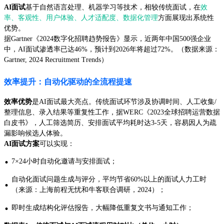
AI面试
基于自然语言处理、机器学习等技术，相较传统面试，在
效
率、客观性、用户体验、人才适配度、数据化管理
方面展现出系统性
优势。
据Gartner《2024数字化招聘趋势报告》显示，近两年中国500强企业
中，AI面试渗透率已达46%，预计到2026年将超过72%。（数据来源：
Gartner, 2024 Recruitment Trends）
效率提升：自动化驱动的全流程提速
效率优势
是AI面试最大亮点。传统面试环节涉及协调时间、人工收集/
整理信息、录入结果等重复性工作，据WERC《2023全球招聘运营数据
白皮书》，人工筛选简历、安排面试平均耗时达3-5天，容易因人为疏
漏影响候选人体验。
AI面试方案
可以实现：
·
7×24小时自动化邀请与安排面试；
自动化面试问题生成与评分，平均节省60%以上的面试人力工时
·
（来源：上海前程无忧和牛客联合调研，2024）；
·
即时生成结构化评估报告，大幅降低重复文书与通知工作；