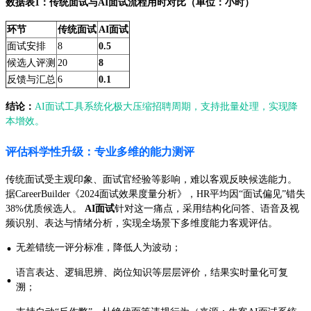
数据表1：传统面试与AI面试流程用时对比（单位：小时）
环节
传统面试
AI面试
面试安排
8
0.5
候选人评测
20
8
反馈与汇总
6
0.1
结论：
AI面试工具系统化极大压缩招聘周期，支持批量处理，实现降
本增效。
评估科学性升级：专业多维的能力测评
传统面试受主观印象、面试官经验等影响，难以客观反映候选能力。
据CareerBuilder《2024面试效果度量分析》，HR平均因“面试偏见”错失
38%优质候选人。
AI面试
针对这一痛点，采用结构化问答、语音及视
频识别、表达与情绪分析，实现全场景下多维度能力客观评估。
·
无差错统一评分标准，降低人为波动；
语言表达、逻辑思辨、岗位知识等层层评价，结果实时量化可复
·
溯；