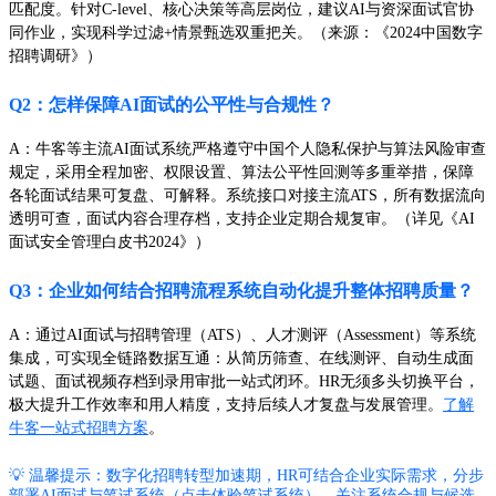
匹配度。针对C-level、核心决策等高层岗位，建议AI与资深面试官协
同作业，实现科学过滤+情景甄选双重把关。（来源：《2024中国数字
招聘调研》）
Q2：怎样保障AI面试的公平性与合规性？
A：牛客等主流AI面试系统严格遵守中国个人隐私保护与算法风险审查
规定，采用全程加密、权限设置、算法公平性回测等多重举措，保障
各轮面试结果可复盘、可解释。系统接口对接主流ATS，所有数据流向
透明可查，面试内容合理存档，支持企业定期合规复审。（详见《AI
面试安全管理白皮书2024》）
Q3：企业如何结合招聘流程系统自动化提升整体招聘质量？
A：通过AI面试与招聘管理（ATS）、人才测评（Assessment）等系统
集成，可实现全链路数据互通：从简历筛查、在线测评、自动生成面
试题、面试视频存档到录用审批一站式闭环。HR无须多头切换平台，
极大提升工作效率和用人精度，支持后续人才复盘与发展管理。
了解
牛客一站式招聘方案
。
💡 温馨提示：数字化招聘转型加速期，HR可结合企业实际需求，分步
部署AI面试与笔试系统（
点击体验笔试系统
），关注系统合规与候选