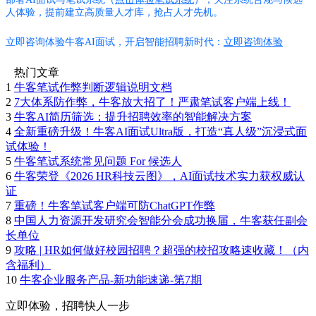
人体验，提前建立高质量人才库，抢占人才先机。
立即咨询体验牛客AI面试，开启智能招聘新时代：
立即咨询体验
热门文章
1
牛客笔试作弊判断逻辑说明文档
2
7大体系防作弊，牛客放大招了！严肃笔试客户端上线！
3
牛客AI简历筛选：提升招聘效率的智能解决方案
4
全新重磅升级！牛客AI面试Ultra版，打造“真人级”沉浸式面
试体验！
5
牛客笔试系统常见问题 For 候选人
6
牛客荣登《2026 HR科技云图》，AI面试技术实力获权威认
证
7
重磅！牛客笔试客户端可防ChatGPT作弊
8
中国人力资源开发研究会智能分会成功换届，牛客获任副会
长单位
9
攻略 | HR如何做好校园招聘？超强的校招攻略速收藏！（内
含福利）
10
牛客企业服务产品-新功能速递-第7期
立即体验，招聘快人一步