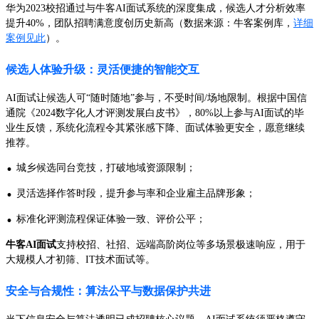
华为2023校招通过与牛客AI面试系统的深度集成，候选人才分析效率
提升40%，团队招聘满意度创历史新高（数据来源：牛客案例库，
详细
案例见此
）。
候选人体验升级：灵活便捷的智能交互
AI面试让候选人可“随时随地”参与，不受时间/场地限制。根据中国信
通院《2024数字化人才评测发展白皮书》，80%以上参与AI面试的毕
业生反馈，系统化流程令其紧张感下降、面试体验更安全，愿意继续
推荐。
·
城乡候选同台竞技，打破地域资源限制；
·
灵活选择作答时段，提升参与率和企业雇主品牌形象；
·
标准化评测流程保证体验一致、评价公平；
牛客AI面试
支持校招、社招、远端高阶岗位等多场景极速响应，用于
大规模人才初筛、IT技术面试等。
安全与合规性：算法公平与数据保护共进