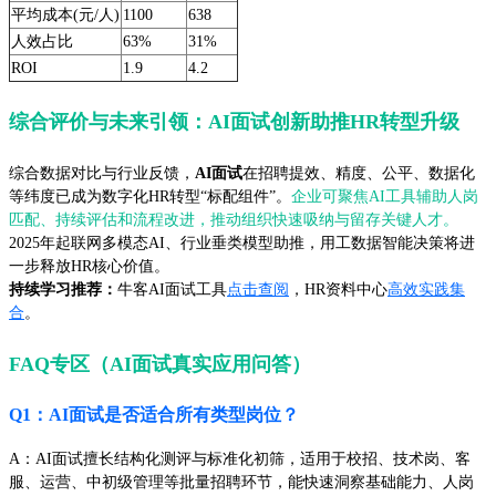
平均成本(元/人)
1100
638
人效占比
63%
31%
ROI
1.9
4.2
综合评价与未来引领：AI面试创新助推HR转型升级
综合数据对比与行业反馈，
AI面试
在招聘提效、精度、公平、数据化
等纬度已成为数字化HR转型“标配组件”。
企业可聚焦AI工具辅助人岗
匹配、持续评估和流程改进，推动组织快速吸纳与留存关键人才。
2025年起联网多模态AI、行业垂类模型助推，用工数据智能决策将进
一步释放HR核心价值。
持续学习推荐：
牛客AI面试工具
点击查阅
，HR资料中心
高效实践集
合
。
FAQ专区（AI面试真实应用问答）
Q1：AI面试是否适合所有类型岗位？
A：AI面试擅长结构化测评与标准化初筛，适用于校招、技术岗、客
服、运营、中初级管理等批量招聘环节，能快速洞察基础能力、人岗