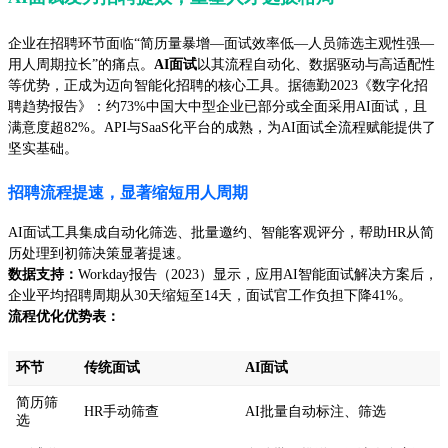
企业在招聘环节面临“简历量暴增—面试效率低—人员筛选主观性强—
用人周期拉长”的痛点。
AI面试
以其流程自动化、数据驱动与高适配性
等优势，正成为迈向智能化招聘的核心工具。据德勤2023《数字化招
聘趋势报告》：约73%中国大中型企业已部分或全面采用AI面试，且
满意度超82%。API与SaaS化平台的成熟，为AI面试全流程赋能提供了
坚实基础。
招聘流程提速，显著缩短用人周期
AI面试工具集成自动化筛选、批量邀约、智能客观评分，帮助HR从简
历处理到初筛决策显著提速。
数据支持：
Workday报告（2023）显示，应用AI智能面试解决方案后，
企业平均招聘周期从30天缩短至14天，面试官工作负担下降41%。
流程优化优势表：
环节
传统面试
AI面试
简历筛
HR手动筛查
AI批量自动标注、筛选
选