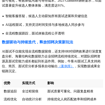
据可视化，有效降低沟通与等待成本。2023 Glassdoor调研显示，AI面
试显著提升候选人整体体验，满意度达91%。
·
智能客服答疑，候选人主动获知所有面试进展和关键信息
·
AI远程面试，支持灵活时间安排与多地候选人同步参与
·
全流程数据跟踪，面试体验流程公开透明
数据驱动与持续迭代，释放招聘决策新玩法
AI面试不仅能实现全流程数据留痕，还支持HR对招聘效果进行深度复
盘分析。海量结构化数据助力企业招聘流程持续优化，对团队招聘资
源及面试官能力成长都起到长远作用。例如，牛客AI面试工具支持岗
位、简历、面试官分析多报表自动输出
（案例库）
，实现数据成果全
链路沉淀。
优势
实现方式
影响
数据追踪
全过程留痕
面试质量可量化、问题复盘精准
流程优化
自动统计分析
持续优化人岗匹配效率和招聘成本