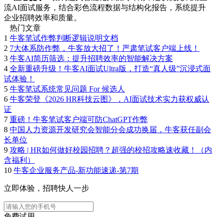
流AI面试服务，结合彩色流程数据与结构化报告，系统提升
企业招聘效率和质量。
热门文章
1
牛客笔试作弊判断逻辑说明文档
2
7大体系防作弊，牛客放大招了！严肃笔试客户端上线！
3
牛客AI简历筛选：提升招聘效率的智能解决方案
4
全新重磅升级！牛客AI面试Ultra版，打造“真人级”沉浸式面
试体验！
5
牛客笔试系统常见问题 For 候选人
6
牛客荣登《2026 HR科技云图》，AI面试技术实力获权威认
证
7
重磅！牛客笔试客户端可防ChatGPT作弊
8
中国人力资源开发研究会智能分会成功换届，牛客获任副会
长单位
9
攻略 | HR如何做好校园招聘？超强的校招攻略速收藏！（内
含福利）
10
牛客企业服务产品-新功能速递-第7期
立即体验，招聘快人一步
免费试用