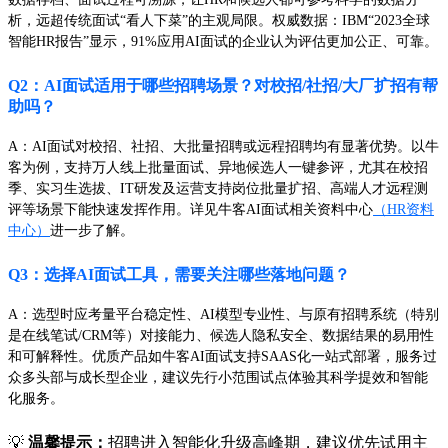
析，远超传统面试“看人下菜”的主观局限。权威数据：IBM“2023全球
智能HR报告”显示，91%应用AI面试的企业认为评估更加公正、可靠。
Q2：AI面试适用于哪些招聘场景？对校招/社招/大厂扩招有帮
助吗？
A：AI面试对校招、社招、大批量招聘或远程招聘均有显著优势。以牛
客为例，支持万人线上批量面试、异地候选人一键参评，尤其在校招
季、实习生选拔、IT研发及运营支持岗位批量扩招、高端人才远程测
评等场景下能快速发挥作用。详见牛客AI面试相关资料中心
（HR资料
中心）
进一步了解。
Q3：选择AI面试工具，需要关注哪些落地问题？
A：选型时应考量平台稳定性、AI模型专业性、与原有招聘系统（特别
是在线笔试/CRM等）对接能力、候选人隐私安全、数据结果的易用性
和可解释性。优质产品如牛客AI面试支持SAAS化一站式部署，服务过
众多头部与成长型企业，建议先行小范围试点体验其科学提效和智能
化服务。
💡
温馨提示：
招聘进入智能化升级高峰期，建议优先试用主