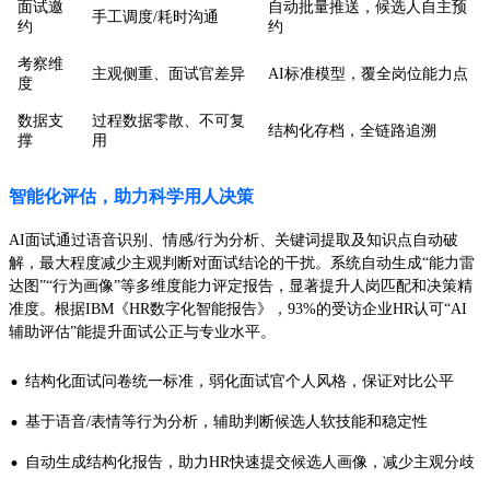
面试邀
自动批量推送，候选人自主预
手工调度/耗时沟通
约
约
考察维
主观侧重、面试官差异
AI标准模型，覆全岗位能力点
度
数据支
过程数据零散、不可复
结构化存档，全链路追溯
撑
用
智能化评估，助力科学用人决策
AI面试通过语音识别、情感/行为分析、关键词提取及知识点自动破
解，最大程度减少主观判断对面试结论的干扰。系统自动生成“能力雷
达图”“行为画像”等多维度能力评定报告，显著提升人岗匹配和决策精
准度。根据IBM《HR数字化智能报告》，93%的受访企业HR认可“AI
辅助评估”能提升面试公正与专业水平。
·
结构化面试问卷统一标准，弱化面试官个人风格，保证对比公平
·
基于语音/表情等行为分析，辅助判断候选人软技能和稳定性
·
自动生成结构化报告，助力HR快速提交候选人画像，减少主观分歧