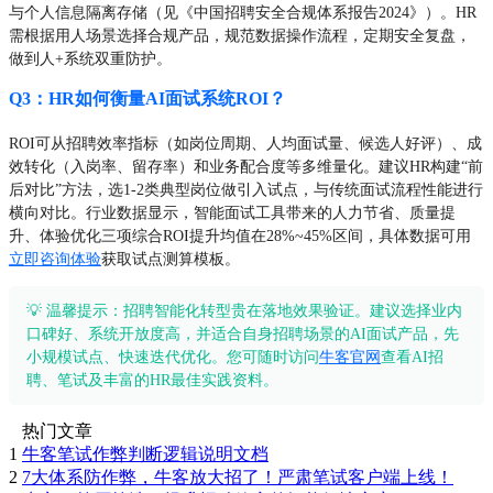
与个人信息隔离存储（见《中国招聘安全合规体系报告2024》）。HR
需根据用人场景选择合规产品，规范数据操作流程，定期安全复盘，
做到人+系统双重防护。
Q3：HR如何衡量AI面试系统ROI？
ROI可从招聘效率指标（如岗位周期、人均面试量、候选人好评）、成
效转化（入岗率、留存率）和业务配合度等多维量化。建议HR构建“前
后对比”方法，选1-2类典型岗位做引入试点，与传统面试流程性能进行
横向对比。行业数据显示，智能面试工具带来的人力节省、质量提
升、体验优化三项综合ROI提升均值在28%~45%区间，具体数据可用
立即咨询体验
获取试点测算模板。
💡 温馨提示：招聘智能化转型贵在落地效果验证。建议选择业内
口碑好、系统开放度高，并适合自身招聘场景的AI面试产品，先
小规模试点、快速迭代优化。您可随时访问
牛客官网
查看AI招
聘、笔试及丰富的HR最佳实践资料。
热门文章
1
牛客笔试作弊判断逻辑说明文档
2
7大体系防作弊，牛客放大招了！严肃笔试客户端上线！