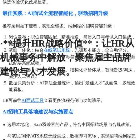
候选体验优化效果显著。
最佳实践：AI面试全流程智能化，驱动招聘升级
推荐采用如下流程，实现全链条、端到端的招聘智能升级：
岗位发布：职位智能匹配、精准推送，简历入口与考试入口集成，
·**提升HR战略价值**：让HR从
提升曝光。
笔面一体化：结合
在线笔试系统
，先测基本能力，全自动评分。
机械事务中解放，聚焦雇主品牌
AI视频面试：题库及岗位能力标签多维设定，过程录制&转写，面
试纪要系统成稿。
建设与人才发展。
自动化筛选：评分板、群批注、结构化评价体系，智能晋级/淘汰，
减少人工失误。
数据决策分析：AI算法全量统计，输出“最佳人才”及画像，多维效
能看板。
HR可前往
AI面试工具
查看更多流程范例与功能演示。
AI招聘工具落地建议与实施要点
·
选用本地化、SaaS双兼容的产品，符合中国招聘场景与合规政策。
与笔试/测评/ATS系统无缝集成，数据即可流转，实现招聘端到端完
·