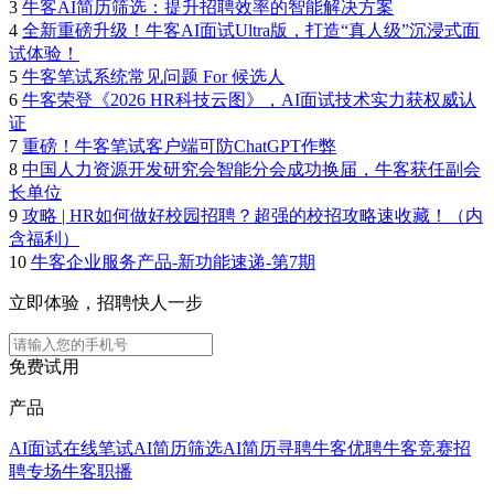
3
牛客AI简历筛选：提升招聘效率的智能解决方案
4
全新重磅升级！牛客AI面试Ultra版，打造“真人级”沉浸式面
试体验！
5
牛客笔试系统常见问题 For 候选人
6
牛客荣登《2026 HR科技云图》，AI面试技术实力获权威认
证
7
重磅！牛客笔试客户端可防ChatGPT作弊
8
中国人力资源开发研究会智能分会成功换届，牛客获任副会
长单位
9
攻略 | HR如何做好校园招聘？超强的校招攻略速收藏！（内
含福利）
10
牛客企业服务产品-新功能速递-第7期
立即体验，招聘快人一步
免费试用
产品
AI面试
在线笔试
AI简历筛选
AI简历寻聘
牛客优聘
牛客竞赛
招
聘专场
牛客职播