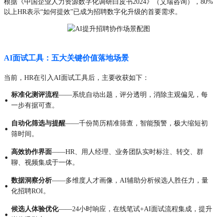
根据《中国企业人力资源数字化调研白皮书2024》（艾瑞咨询），80%
以上HR表示“如何提效”已成为招聘数字化升级的首要需求。
AI面试工具：五大关键价值落地场景
当前，HR在引入AI面试工具后，主要收获如下：
标准化测评流程
——系统自动出题，评分透明，消除主观偏见，每
·
一步有据可查。
自动化筛选与提醒
——千份简历精准筛查，智能预警，极大缩短初
·
筛时间。
高效协作界面
——HR、用人经理、业务团队实时标注、转交、群
·
聊、视频集成于一体。
数据洞察分析
——多维度人才画像，AI辅助分析候选人胜任力，量
·
化招聘ROI。
候选人体验优化
——24小时响应，在线笔试+AI面试流程集成，提升
·