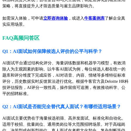
策略，将直接提升人才筛选质量与雇主品牌影响力。
如需深入体验，可申请
立即咨询体验
，或进入
牛客案例库
了解企业真
实应用场景。
FAQ高频问答区
Q1：AI面试如何保障候选人评价的公平与科学？
AI面试平台通过结构化评分、海量训练数据和机器学习模型，有效消
除人为主观因素的影响。以牛客AI面试为例，每位候选人都在统一的
题库和评分维度下完成应答，AI对语音、内容、情绪等多维特征标准
评分，历史数据实时反馈算法进行优化。根据牛客官方及Deloitte HR科
技评估报告，AI评分一致性高，操作留痕可追溯，有效推动科学、公
平的招聘标准。
Q2：AI面试是否能完全替代真人面试？有哪些适用场景？
AI面试主要优势在于海量候选初筛、高并发面试、标准化和自动化。
适用于校招、批量岗位、通用类岗位等大范围招聘场景。对于高端岗
位、决策型或创新型岗位，真人面试在考察文化契合、复杂判断等仍