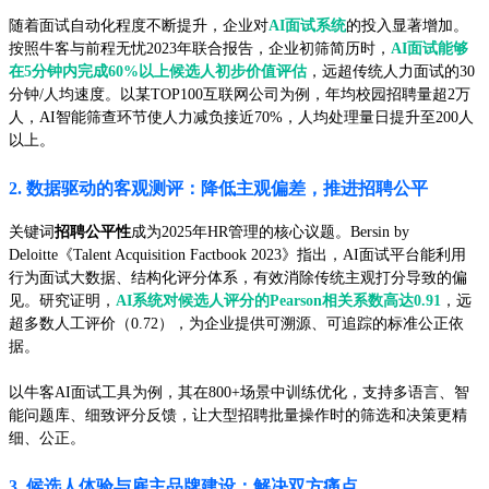
随着面试自动化程度不断提升，企业对
AI面试系统
的投入显著增加。
按照牛客与前程无忧2023年联合报告，企业初筛简历时，
AI面试能够
在5分钟内完成60%以上候选人初步价值评估
，远超传统人力面试的30
分钟/人均速度。以某TOP100互联网公司为例，年均校园招聘量超2万
人，AI智能筛查环节使人力减负接近70%，人均处理量日提升至200人
以上。
2. 数据驱动的客观测评：降低主观偏差，推进招聘公平
关键词
招聘公平性
成为2025年HR管理的核心议题。Bersin by
Deloitte《Talent Acquisition Factbook 2023》指出，AI面试平台能利用
行为面试大数据、结构化评分体系，有效消除传统主观打分导致的偏
见。研究证明，
AI系统对候选人评分的Pearson相关系数高达0.91
，远
超多数人工评价（0.72），为企业提供可溯源、可追踪的标准公正依
据。
以牛客AI面试工具为例，其在800+场景中训练优化，支持多语言、智
能问题库、细致评分反馈，让大型招聘批量操作时的筛选和决策更精
细、公正。
3. 候选人体验与雇主品牌建设：解决双方痛点