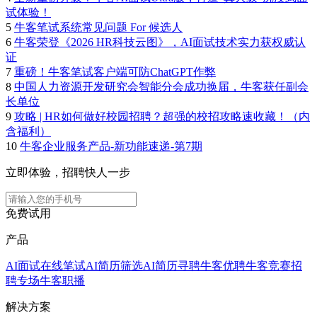
试体验！
5
牛客笔试系统常见问题 For 候选人
6
牛客荣登《2026 HR科技云图》，AI面试技术实力获权威认
证
7
重磅！牛客笔试客户端可防ChatGPT作弊
8
中国人力资源开发研究会智能分会成功换届，牛客获任副会
长单位
9
攻略 | HR如何做好校园招聘？超强的校招攻略速收藏！（内
含福利）
10
牛客企业服务产品-新功能速递-第7期
立即体验，招聘快人一步
免费试用
产品
AI面试
在线笔试
AI简历筛选
AI简历寻聘
牛客优聘
牛客竞赛
招
聘专场
牛客职播
解决方案