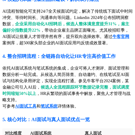
AI流程智能化可支持24/7全天候面试约定，解决了传统线下面试中时间
冲突、等待时间长、沟通单向等问题。Linkedin 2024年公布招聘洞察
数据，
企业采用自动化AI招聘后，候选人整体满意度提升31%，雇主
偏好分指数提升22%
，带动企业雇主品牌正面曝光。尤其校招旺季，
AI面试让批量人才管理井然有序，提升双向选择效率。通过
牛客官网
案例库，超500家头部企业的AI面试应用均反馈成效显著。
4. 整合招聘流程：全链路自动化让HR专注高价值工作
依托AI面试系统与笔试系统的集成，企业可将人才测评、面试管理和
数据分析一站完成。从候选人简历筛查、自动邀约、在线笔试至AI面
试与结构化录用评定，实现全流程打通。参见牛客平台2024案例，某
金融公司引入AI后，
候选人全流程跟踪环节数据记录完整，面试调度
时间缩短50%以上
，HR从繁琐的面试事务中解放，聚焦人才管理与战
略支持。
可参考
AI面试工具
和
笔试系统
详情体验。
5. 核心对比：AI面试与真人面试优点一览
对比维度
AI面试系统
真人面试