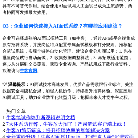
具有不可替代作用。结合使用AI面试与人工面试已成为主流趋势，两
者协同可发挥最大效用。
Q3：企业如何快速接入AI面试系统？有哪些应用建议？
企业可选择成熟的AI面试招聘工具（如牛客），通过API或平台端集成
原有招聘系统，并按岗位特点配置专属面试模板和打分规则。推荐配
合笔试系统，实现全链路自动化管理。建议企业分步骤试用：1. 先在
批量岗位试行自动面试，2. 收集数据调整算法，3. 再拓展适用范围，
逐步从分层到全员覆盖。获取专业咨询、产品试用或下载行业资料，
欢迎访问
牛客官网
。
💡
温馨提示：
AI面试技术高速发展，优质产品需紧跟行业标准、关注
数据安全与隐私合规，加强人机协作，持续提升招聘体验。深度应用
AI面试工具，助力企业数字化转型升级，把握未来人才竞争主动权。
热门文章
1
牛客笔试作弊判断逻辑说明文档
2
7大体系防作弊，牛客放大招了！严肃笔试客户端上线！
3
牛客AI简历筛选：提升招聘效率的智能解决方案
4
全新重磅升级！牛客AI面试Ultra版，打造“真人级”沉浸式面