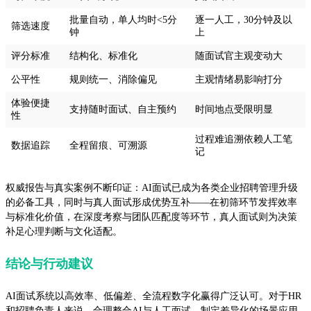
批量自动，单人均时<5分
逐一人工，30分钟及以
筛选速度
钟
上
评分标准
结构化、标准化
随面试官主观变动大
公平性
规则统一、消除偏见
主观情绪易影响打分
体验便捷
支持随时面试、自主预约
时间地点受限明显
性
过程难追溯依赖人工笔
数据追踪
全程留痕、可溯源
记
权威报告与真实案例不断印证：AI面试已成为各类企业招聘管理升级
的必备工具，同时与真人面试形成优势互补——在初筛环节发挥效率
与标准化价值，在深度考察与团队匹配度等环节，真人面试则为决策
补足心理判断与文化适配。
结论与行动建议
AI面试系统以高效率、低偏差、全流程数字化赢得广泛认可。对于HR
和招聘负责人来说，合理整合AI与人工面试，制定差异化的场景应用