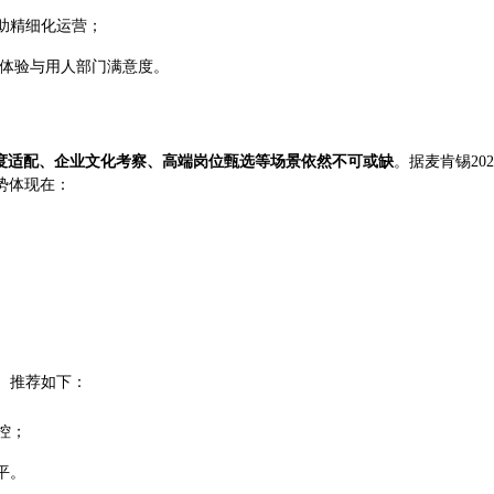
助精细化运营；
聘体验与用人部门满意度。
度适配、企业文化考察、高端岗位甄选等场景依然不可或缺
。据麦肯锡20
势体现在：
。推荐如下：
控；
平。