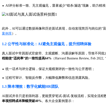
·
AI评分标准一致、无主观偏见，显著减少“错杀/漏选”现象，助力精
此外，AI可以通过数据画像和历史面试表现，自动发现简历与岗位的“盲匹
案例库
）。
1.2 公平性与标准化：AI避免主观偏见，提升招聘体验
真人面试中常因面试官疲劳、主观臆断、沟通误解等原因，导致不同批次
程能使“适岗率”的一致性提高64%
（Harvard Business Review, Feb 2022,
·
统一话术与评分逻辑，保证大规模测评的一致性与公开透明；
·
过程可审计、智能反作弊，大幅降低舞弊和信息泄露风险。
1.3 降本增效：数字化赋能HR团队
AI面试并非只是初筛利器，更能贯穿笔试-面试-复核流程，实现全流程
单项招聘成本降幅突破40%
。各大企业案例显示：