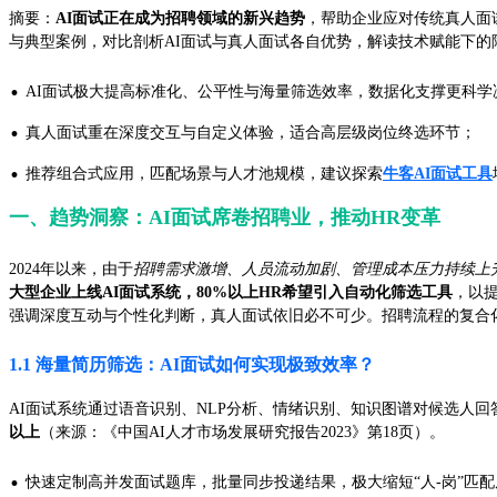
摘要：
AI面试正在成为招聘领域的新兴趋势
，帮助企业应对传统真人面试中
与典型案例，对比剖析AI面试与真人面试各自优势，解读技术赋能下
·
AI面试极大提高标准化、公平性与海量筛选效率，数据化支撑更科学
·
真人面试重在深度交互与自定义体验，适合高层级岗位终选环节；
·
推荐组合式应用，匹配场景与人才池规模，建议探索
牛客AI面试工具
一、趋势洞察：AI面试席卷招聘业，推动HR变革
2024年以来，由于
招聘需求激增、人员流动加剧、管理成本压力持续上
大型企业上线AI面试系统，80%以上HR希望引入自动化筛选工具
，以
强调深度互动与个性化判断，真人面试依旧必不可少。招聘流程的复合化
1.1 海量简历筛选：AI面试如何实现极致效率？
AI面试系统通过语音识别、NLP分析、情绪识别、知识图谱对候选人
以上
（来源：《中国AI人才市场发展研究报告2023》第18页）。
·
快速定制高并发面试题库，批量同步投递结果，极大缩短“人-岗”匹