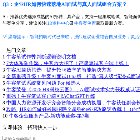
Q3：企业HR如何快速落地AI面试与真人面试组合方案？
A：推荐优先选择成熟的AI招聘工具产品，支持一键集成笔试、智能
与案例分享，建议关注
HR资料中心
及
牛客案例库
获取最新方案。
💡 温馨提示：智能招聘时代已来临，强烈建议企业结合自身业务，灵
热门文章
1
牛客笔试作弊判断逻辑说明文档
2
7大体系防作弊，牛客放大招了！严肃笔试客户端上线！
3
牛客AI简历筛选：提升招聘效率的智能解决方案
4
全新重磅升级！牛客AI面试Ultra版，打造“真人级”沉浸式面
5
牛客笔试系统常见问题 For 候选人
6
牛客荣登《2026 HR科技云图》，AI面试技术实力获权威认证
7
重磅！牛客笔试客户端可防ChatGPT作弊
8
中国人力资源开发研究会智能分会成功换届，牛客获任副会
9
攻略 | HR如何做好校园招聘？超强的校招攻略速收藏！（内
10
牛客企业服务产品-新功能速递-第7期
立即体验，招聘快人一步