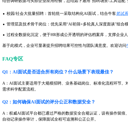
结合调研数据与头部企业应用经验，总结如下通用“招聘场景-工具适配
·
校园/社会大批量招聘：首轮统一采取结构化AI面试，结合牛客
笔试系
·
管理层及技术骨干岗位：优先采用“AI初筛+多轮真人深度面谈”组合
·
过程全数据化沉淀，便于HR形成公开透明的评估档案库，支撑企业
基于此模式，企业可显著提升招聘结果可控性与团队满意度。欢迎访问
FAQ专区
Q1：AI面试是否适合所有岗位？什么场景下表现最佳？
A：AI面试主要适用于大规模招聘、业务基础岗位、标准化流程环节。
需求科学配置流程。
Q2：如何确保AI面试的评分公正和数据安全？
A：权威AI面试平台都已通过严格的数据安全合规认证，设有操作留
自动记录操作审计，保障面试全程可追溯和公正公开。