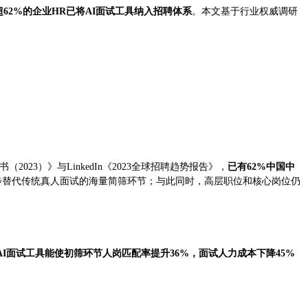
超62%的企业HR已将AI面试工具纳入招聘体系
。本文基于行业权威调研
23）》与LinkedIn《2023全球招聘趋势报告》，
已有62%中国中
步替代传统真人面试的海量简筛环节；与此同时，高层职位和核心岗位仍
AI面试工具能使初筛环节人岗匹配率提升36%，面试人力成本下降45%