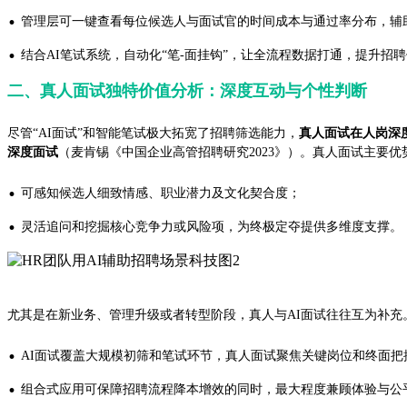
·
管理层可一键查看每位候选人与面试官的时间成本与通过率分布，辅
·
结合AI笔试系统，自动化“笔-面挂钩”，让全流程数据打通，提升招
二、真人面试独特价值分析：深度互动与个性判断
尽管“AI面试”和智能笔试极大拓宽了招聘筛选能力，
真人面试在人岗深
深度面试
（麦肯锡《中国企业高管招聘研究2023》）。真人面试主要优
·
可感知候选人细致情感、职业潜力及文化契合度；
·
灵活追问和挖掘核心竞争力或风险项，为终极定夺提供多维度支撑。
尤其是在新业务、管理升级或者转型阶段，真人与AI面试往往互为补充
·
AI面试覆盖大规模初筛和笔试环节，真人面试聚焦关键岗位和终面把
·
组合式应用可保障招聘流程降本增效的同时，最大程度兼顾体验与公