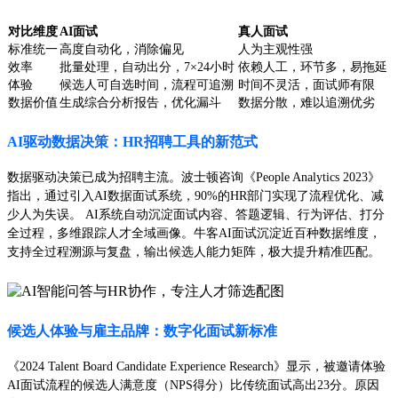
对比维度
AI面试
真人面试
标准统一
高度自动化，消除偏见
人为主观性强
效率
批量处理，自动出分，7×24小时
依赖人工，环节多，易拖延
体验
候选人可自选时间，流程可追溯
时间不灵活，面试师有限
数据价值
生成综合分析报告，优化漏斗
数据分散，难以追溯优劣
AI驱动数据决策：HR招聘工具的新范式
数据驱动决策已成为招聘主流。波士顿咨询《People Analytics 2023》
指出，通过引入AI数据面试系统，90%的HR部门实现了流程优化、减
少人为失误。 AI系统自动沉淀面试内容、答题逻辑、行为评估、打分
全过程，多维跟踪人才全域画像。牛客AI面试沉淀近百种数据维度，
支持全过程溯源与复盘，输出候选人能力矩阵，极大提升精准匹配。
候选人体验与雇主品牌：数字化面试新标准
《2024 Talent Board Candidate Experience Research》显示，被邀请体验
AI面试流程的候选人满意度（NPS得分）比传统面试高出23分。原因