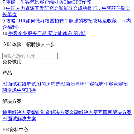
7
重磅！牛客笔试客户端可防ChatGPT作弊
8
中国人力资源开发研究会智能分会成功换届，牛客获任副会
长单位
9
攻略 | HR如何做好校园招聘？超强的校招攻略速收藏！（内
含福利）
10
牛客企业服务产品-新功能速递-第7期
立即体验，招聘快人一步
免费试用
产品
AI面试
在线笔试
AI简历筛选
AI简历寻聘
牛客优聘
牛客竞赛
招
聘专场
牛客职播
解决方案
通用解决方案
智能制造解决方案
金融解决方案
互联网解决方案
AI面试解决方案
HR资料中心