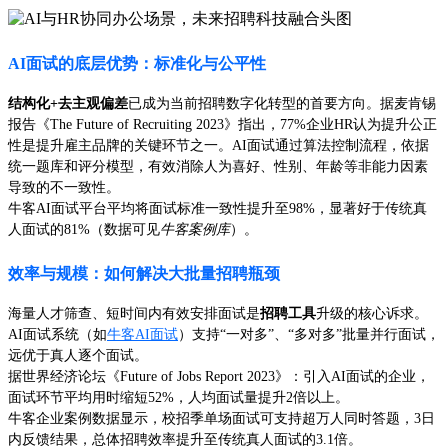
AI面试的底层优势：标准化与公平性
结构化+去主观偏差
已成为当前招聘数字化转型的首要方向。据麦肯锡
报告《The Future of Recruiting 2023》指出，77%企业HR认为提升公正
性是提升雇主品牌的关键环节之一。AI面试通过算法控制流程，依据
统一题库和评分模型，有效消除人为喜好、性别、年龄等非能力因素
导致的不一致性。
牛客AI面试平台平均将面试标准一致性提升至98%，显著好于传统真
人面试的81%（数据可见
牛客案例库
）。
效率与规模：如何解决大批量招聘瓶颈
海量人才筛查、短时间内有效安排面试是
招聘工具
升级的核心诉求。
AI面试系统（如
牛客AI面试
）支持“一对多”、“多对多”批量并行面试，
远优于真人逐个面试。
据世界经济论坛《Future of Jobs Report 2023》：引入AI面试的企业，
面试环节平均用时缩短52%，人均面试量提升2倍以上。
牛客企业案例数据显示，校招季单场面试可支持超万人同时答题，3日
内反馈结果，总体招聘效率提升至传统真人面试的3.1倍。