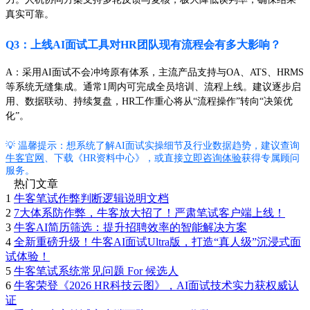
真实可靠。
Q3：上线AI面试工具对HR团队现有流程会有多大影响？
A：采用AI面试不会冲垮原有体系，主流产品支持与OA、ATS、HRMS
等系统无缝集成。通常1周内可完成全员培训、流程上线。建议逐步启
用、数据联动、持续复盘，HR工作重心将从“流程操作”转向“决策优
化”。
💡 温馨提示：想系统了解AI面试实操细节及行业数据趋势，建议查询
牛客官网
、下载《HR资料中心》，或直接
立即咨询体验
获得专属顾问
服务。
热门文章
1
牛客笔试作弊判断逻辑说明文档
2
7大体系防作弊，牛客放大招了！严肃笔试客户端上线！
3
牛客AI简历筛选：提升招聘效率的智能解决方案
4
全新重磅升级！牛客AI面试Ultra版，打造“真人级”沉浸式面
试体验！
5
牛客笔试系统常见问题 For 候选人
6
牛客荣登《2026 HR科技云图》，AI面试技术实力获权威认
证